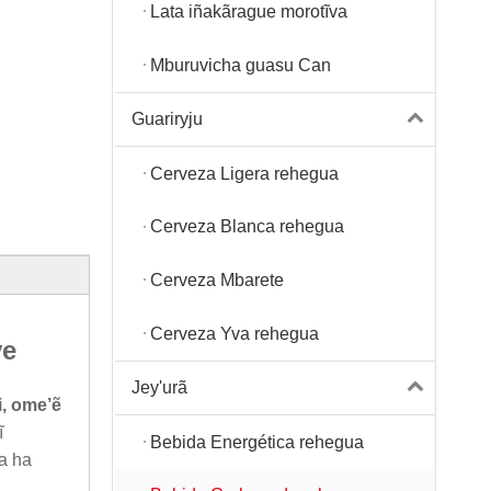
Lata iñakãrague morotĩva
Mburuvicha guasu Can
Guariryju
Cerveza Ligera rehegua
Cerveza Blanca rehegua
Cerveza Mbarete
Cerveza Yva rehegua
ve
Jey'urã
, ome’ẽ
ĩ
Bebida Energética rehegua
da ha