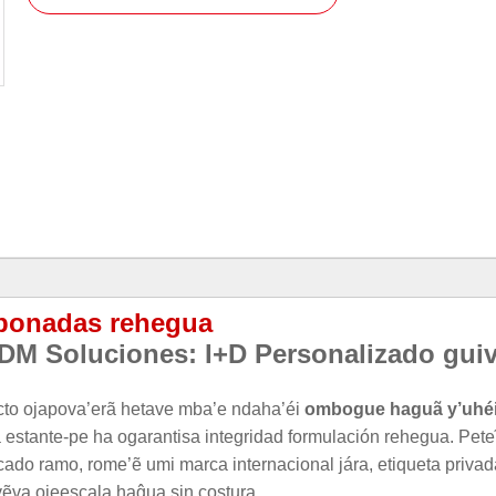
rbonadas rehegua
DM Soluciones: I+D Personalizado gui
cto ojapova’erã hetave mba’e ndaha’éi
ombogue haguã y’uhéi
stante-pe ha ogarantisa integridad formulación rehegua. Pete
cado ramo, rome’ẽ umi marca internacional jára, etiqueta priva
evẽva ojeescala haĝua sin costura.