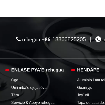
18866825205
 rehegua
+86-
|
 r
ENLASE PYA'E rehegua
HENDÁPE
Óga
Aluminio Lata r
Umi mba’e ojejapóva
Guariryju
Téra
Jey'urã
Servicio & Apoyo rehegua
Tapa de Lata de