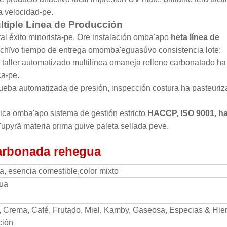
a velocidad-pe.
ltiple Línea de Producción
al éxito minorista-pe. Ore instalación omba'apo
heta línea de
chĩvo tiempo de entrega omomba'eguasúvo consistencia lote:
 taller automatizado multilínea omaneja relleno carbonatado ha
ca-pe.
rueba automatizada de presión, inspección costura ha pasteuriz
rica omba'apo sistema de gestión estricto
HACCP, ISO 9001, ha
'upyrã materia prima guive paleta sellada peve.
arbonada rehegua
, esencia comestible,color mixto
gua
 Crema, Café, Frutado, Miel, Kamby, Gaseosa, Especias & Hie
ción