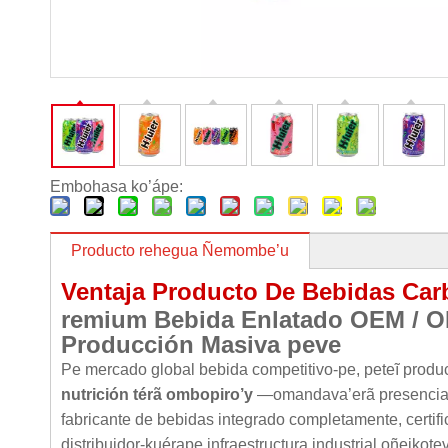
Embohasa ko’ápe:
Producto rehegua Ñemombe’u
Ventaja Producto De Bebidas Ca
remium Bebida Enlatado OEM / O
Producción Masiva peve
Pe mercado global bebida competitivo-pe, peteĩ produ
nutrición térã ombopiro’y
—omandava’erã presencia e
fabricante de bebidas integrado completamente, certifi
distribuidor-kuérape infraestructura industrial oñeikot