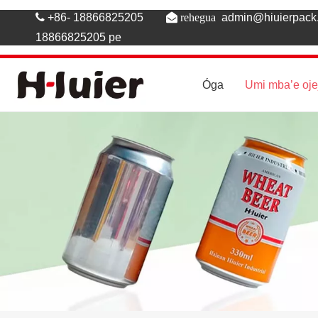

+86- 18866825205
 rehegua
admin@hiuierpac
18866825205 pe
Óga
Umi mba’e oj