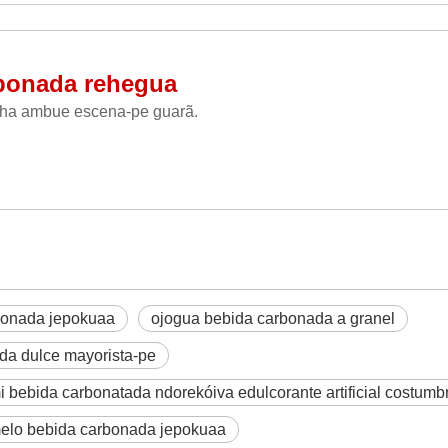
bonada rehegua
ia ha ambue escena-pe guarã.
bonada jepokuaa
ojogua bebida carbonada a granel
da dulce mayorista-pe
i bebida carbonatada ndorekóiva edulcorante artificial costumb
elo bebida carbonada jepokuaa