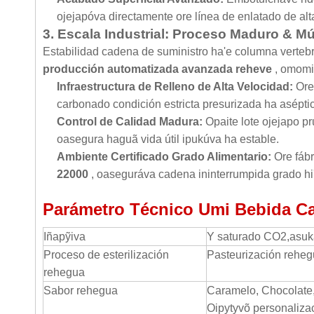
ojejapóva directamente ore línea de enlatado de alt
3. Escala Industrial: Proceso Maduro & Mú
Estabilidad cadena de suministro ha'e columna vertebr
producción automatizada avanzada reheve
, omomi
Infraestructura de Relleno de Alta Velocidad:
Ore
carbonado condición estricta presurizada ha asépti
Control de Calidad Madura:
Opaite lote ojejapo p
oasegura haguã vida útil ipukúva ha estable.
Ambiente Certificado Grado Alimentario:
Ore fáb
22000
, oaseguráva cadena ininterrumpida grado hi
Parámetro Técnico Umi Bebida C
Iñapỹiva
Y saturado CO2,asuka
Proceso de esterilización
Pasteurización rehe
rehegua
Sabor rehegua
Caramelo, Chocolate,
Oipytyvõ personaliza