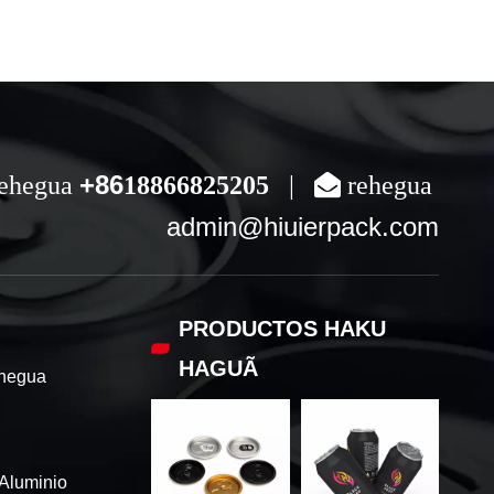
+86
ehegua
18866825205
|
 rehegua
admin@hiuierpack.com
PRODUCTOS HAKU
HAGUÃ
ehegua
 Aluminio