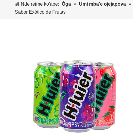
Nde reime ko'ápe:
Óga
»
Umi mba’e ojejapóva
»
Sabor Exótico de Frutas