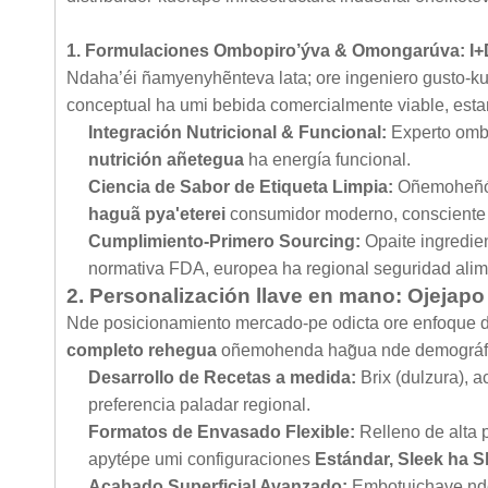
1. Formulaciones Ombopiro’ýva & Omongarúva: I
Ndaha’éi ñamyenyhẽnteva lata; ore ingeniero gusto-ku
conceptual ha umi bebida comercialmente viable, estan
Integración Nutricional & Funcional:
Experto ombo
nutrición añetegua
ha energía funcional.
Ciencia de Sabor de Etiqueta Limpia:
Oñemoheñói 
haguã pya'eterei
consumidor moderno, consciente 
Cumplimiento-Primero Sourcing:
Opaite ingredi
normativa FDA, europea ha regional seguridad alim
2. Personalización llave en mano: Ojejapo
Nde posicionamiento mercado-pe odicta ore enfoque d
completo rehegua
oñemohenda hag̃ua nde demográfic
Desarrollo de Recetas a medida:
Brix (dulzura), 
preferencia paladar regional.
Formatos de Envasado Flexible:
Relleno de alta 
apytépe umi configuraciones
Estándar, Sleek ha S
Acabado Superficial Avanzado:
Embotuichave nde 