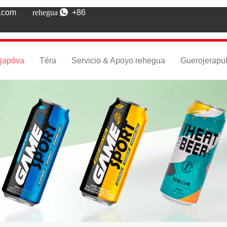
k.com
rehegua 
+86
ejapóva
Téra
Servicio & Apoyo rehegua
Guerojerapu