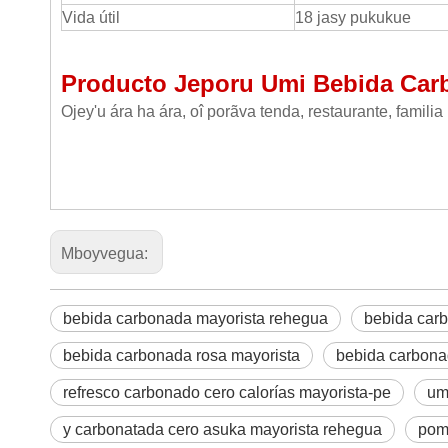
Vida útil
18 jasy pukukue
Producto Jeporu Umi Bebida Car
Ojey'u ára ha ára, oî porãva tenda, restaurante, famil
Mboyvegua:
bebida carbonada mayorista rehegua
bebida car
bebida carbonada rosa mayorista
bebida carbona
refresco carbonado cero calorías mayorista-pe
um
y carbonatada cero asuka mayorista rehegua
pom