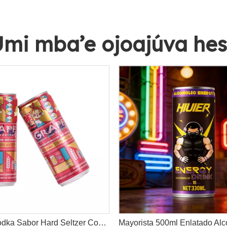
mi mba’e ojoajúva he
Yva lata Vodka Sabor Hard Seltzer Coctel Bebidas