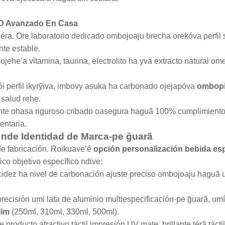
+D Avanzado En Casa
éra. Ore laboratorio dedicado ombojoaju brecha orekóva perfil 
te estable.
jehe’a vitamina, taurina, electrolito ha yva extracto natural o
perfil ikyrỹiva, imbovy asuka ha carbonado ojejapóva
ombopi
salud rehe.
ente ohasa riguroso cribado oasegura haguã 100% cumplimient
entaria.
 nde Identidad de Marca-pe g̃uarã
e fabricación. Roikuave’ẽ
opción personalización bebida es
o objetivo específico ndive:
acidez ha nivel de carbonación ajuste preciso ombojoaju haguã 
precisión umi lata de aluminio multiespecificación-pe g̃uarã, um
lim
(250ml, 310ml, 330ml, 500ml).
producto atractivo táctil impresión UV mate, brillante térã tácti