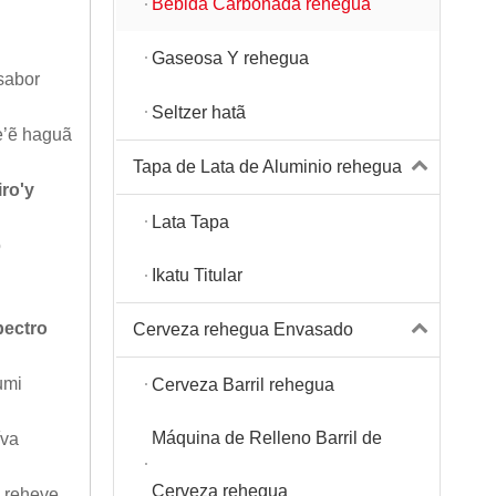
Bebida Carbonada rehegua
Gaseosa Y rehegua
sabor
Seltzer hatã
me’ẽ haguã
Tapa de Lata de Aluminio rehegua
ro'y
Lata Tapa
o
Ikatu Titular
pectro
Cerveza rehegua Envasado
umi
Cerveza Barril rehegua
Máquina de Relleno Barril de
íva
Cerveza rehegua
l reheve