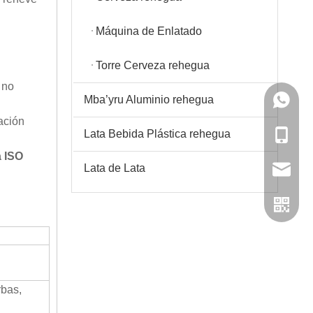
Máquina de Enlatado
Torre Cerveza rehegua
 no
Mba’yru Aluminio rehegua
+86-86 
ación
Lata Bebida Plástica rehegua
+86-86 
 ISO
Lata de Lata
admin@h
rbas,