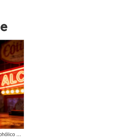
se
Mayorista 500ml Enlatado Alcohólico Energía Bebida | Taurina & Yva Sabor Energía Duro