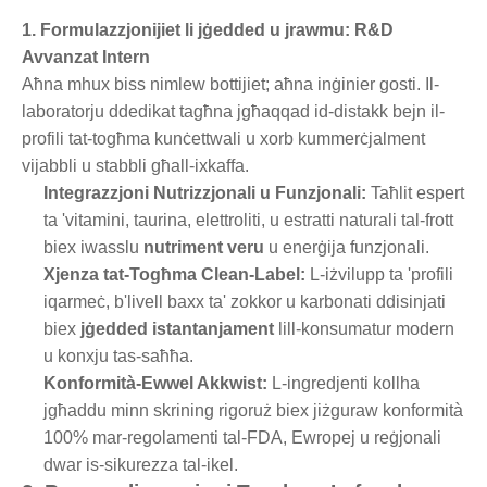
1. Formulazzjonijiet li jġedded u jrawmu: R&D
Avvanzat Intern
Aħna mhux biss nimlew bottijiet; aħna inġinier gosti. Il-
laboratorju ddedikat tagħna jgħaqqad id-distakk bejn il-
profili tat-togħma kunċettwali u xorb kummerċjalment
vijabbli u stabbli għall-ixkaffa.
Integrazzjoni Nutrizzjonali u Funzjonali:
Taħlit espert
ta 'vitamini, taurina, elettroliti, u estratti naturali tal-frott
biex iwasslu
nutriment veru
u enerġija funzjonali.
Xjenza tat-Togħma Clean-Label:
L-iżvilupp ta 'profili
iqarmeċ, b'livell baxx ta' zokkor u karbonati ddisinjati
biex
jġedded istantanjament
lill-konsumatur modern
u konxju tas-saħħa.
Konformità-Ewwel Akkwist:
L-ingredjenti kollha
jgħaddu minn skrining rigoruż biex jiżguraw konformità
100% mar-regolamenti tal-FDA, Ewropej u reġjonali
dwar is-sikurezza tal-ikel.