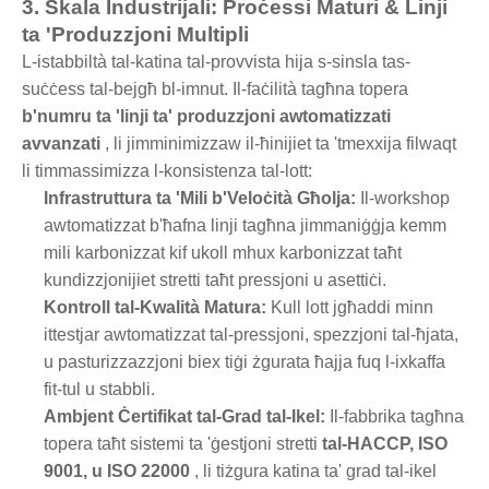
3. Skala Industrijali: Proċessi Maturi & Linji
ta 'Produzzjoni Multipli
L-istabbiltà tal-katina tal-provvista hija s-sinsla tas-
suċċess tal-bejgħ bl-imnut. Il-faċilità tagħna topera
b'numru ta 'linji ta' produzzjoni awtomatizzati
avvanzati
, li jimminimizzaw il-ħinijiet ta 'tmexxija filwaqt
li timmassimizza l-konsistenza tal-lott:
Infrastruttura ta 'Mili b'Veloċità Għolja:
Il-workshop
awtomatizzat b'ħafna linji tagħna jimmaniġġja kemm
mili karbonizzat kif ukoll mhux karbonizzat taħt
kundizzjonijiet stretti taħt pressjoni u asettiċi.
Kontroll tal-Kwalità Matura:
Kull lott jgħaddi minn
ittestjar awtomatizzat tal-pressjoni, spezzjoni tal-ħjata,
u pasturizzazzjoni biex tiġi żgurata ħajja fuq l-ixkaffa
fit-tul u stabbli.
Ambjent Ċertifikat tal-Grad tal-Ikel:
Il-fabbrika tagħna
topera taħt sistemi ta 'ġestjoni stretti
tal-HACCP, ISO
9001, u ISO 22000
, li tiżgura katina ta' grad tal-ikel