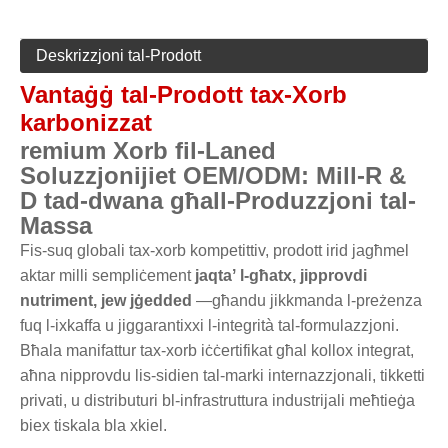
Deskrizzjoni tal-Prodott
Vantaġġ tal-Prodott tax-Xorb
karbonizzat
remium Xorb fil-Laned
Soluzzjonijiet OEM/ODM: Mill-R &
D tad-dwana għall-Produzzjoni tal-
Massa
Fis-suq globali tax-xorb kompetittiv, prodott irid jagħmel
aktar milli sempliċement
jaqtaʼ l-għatx, jipprovdi
nutriment, jew jġedded
—għandu jikkmanda l-preżenza
fuq l-ixkaffa u jiggarantixxi l-integrità tal-formulazzjoni.
Bħala manifattur tax-xorb iċċertifikat għal kollox integrat,
aħna nipprovdu lis-sidien tal-marki internazzjonali, tikketti
privati, u distributuri bl-infrastruttura industrijali meħtieġa
biex tiskala bla xkiel.