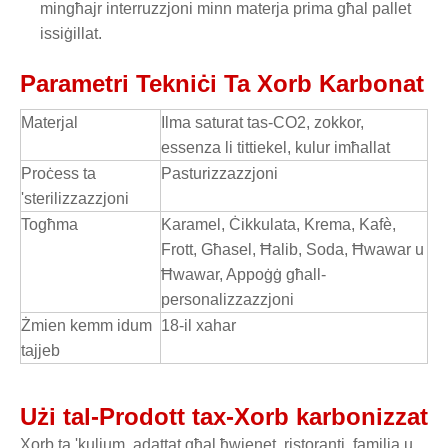
mingħajr interruzzjoni minn materja prima għal pallet
issiġillat.
Parametri Tekniċi Ta Xorb Karbonat
Materjal
Ilma saturat tas-CO2, zokkor,
essenza li tittiekel, kulur imħallat
Proċess ta
Pasturizzazzjoni
'sterilizzazzjoni
Togħma
Karamel, Ċikkulata, Krema, Kafè,
Frott, Għasel, Ħalib, Soda, Ħwawar u
Ħwawar, Appoġġ għall-
personalizzazzjoni
Żmien kemm idum
18-il xahar
tajjeb
Użi tal-Prodott tax-Xorb karbonizzat
Xorb ta 'kuljum, adattat għal ħwienet, ristoranti, familja u