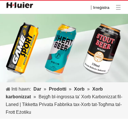
|
Irreġistra
Inti hawn:
Dar
»
Prodotti
»
Xorb
»
Xorb
karbonizzat
»
Bejgħ bl-ingrossa ta' Xorb Karbonizzat fil-
Laned | Tikketta Privata Fabbrika tax-Xorb tat-Togħma tal-
Frott Eżotiku