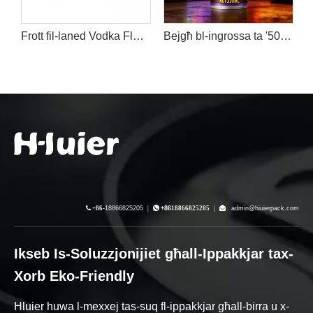
ti tas-Soda Eżotika tal-Laned
Frott fil-laned Vodka Flavor Hard Seltzer Cocktail Drinks
Bejgħ bl-ingrossa ta '500ml Xorb ta' Enerġija Alkoħoliku fil-Laned | Taurine & Togħma tal-Frott Enerġija Iebsa

+86-
18866825205
|

+86
18866825205
|

admin@hiuierpack.com
Ikseb Is-Soluzzjonijiet għall-Ippakkjar tax-
Xorb Eko-Friendly
Hluier huwa l-mexxej tas-suq fl-ippakkjar għall-birra u x-