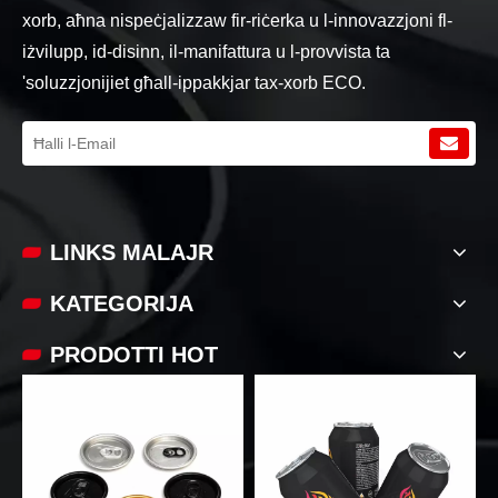
xorb, aħna nispeċjalizzaw fir-riċerka u l-innovazzjoni fl-
iżvilupp, id-disinn, il-manifattura u l-provvista ta
'soluzzjonijiet għall-ippakkjar tax-xorb ECO.
LINKS MALAJR​​​​​​
KATEGORIJA
PRODOTTI HOT