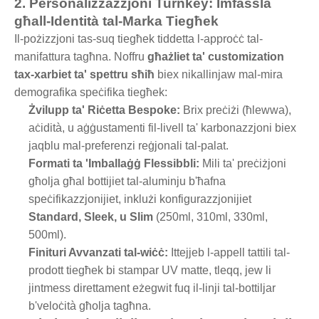
2. Personalizzazzjoni Turnkey: Imfassla
għall-Identità tal-Marka Tiegħek
Il-pożizzjoni tas-suq tiegħek tiddetta l-approċċ tal-
manifattura tagħna. Noffru
għażliet ta' customization
tax-xarbiet ta' spettru sħiħ
biex nikallinjaw mal-mira
demografika speċifika tiegħek:
Żvilupp ta' Riċetta Bespoke:
Brix preċiżi (ħlewwa),
aċidità, u aġġustamenti fil-livell ta' karbonazzjoni biex
jaqblu mal-preferenzi reġjonali tal-palat.
Formati ta 'Imballaġġ Flessibbli:
Mili ta' preċiżjoni
għolja għal bottijiet tal-aluminju b'ħafna
speċifikazzjonijiet, inklużi konfigurazzjonijiet
Standard, Sleek, u Slim
(250ml, 310ml, 330ml,
500ml).
Finituri Avvanzati tal-wiċċ:
Ittejjeb l-appell tattili tal-
prodott tiegħek bi stampar UV matte, tleqq, jew li
jintmess direttament eżegwit fuq il-linji tal-bottiljar
b'veloċità għolja tagħna.