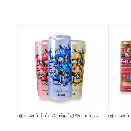
பதிவு செய்யப்பட்ட அயல்நாட்டு சோடா பிரகாசிக்கும் நீர் கவர்ச்சியான குளிர்பானங்கள்