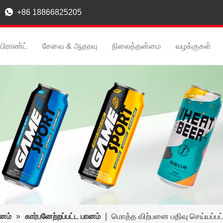

+86 18866825205
பிராண்ட்
சேவை & ஆதரவு
நிலைத்தன்மை
வழக்குகள்
னம்
»
கார்பனேற்றப்பட்ட பானம்
|
மொத்த விற்பனை பதிவு செய்யப்பட்ட