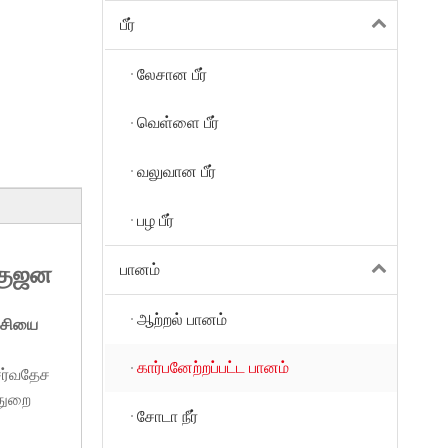
பீர்
லேசான பீர்
வெள்ளை பீர்
வலுவான பீர்
பழ பீர்
பானம்
ெகுஜன
ஆற்றல் பானம்
்சியை
கார்பனேற்றப்பட்ட பானம்
சர்வதேச
்துறை
சோடா நீர்