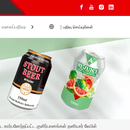
வலைப்பதிவுகள்
தொடர்பு கொள்ளவும்
|
பதிவு செய்யுங்கள்
 கார்பனேற்றப்பட்ட குளிர்பானங்கள் தனியார் லேபிள்