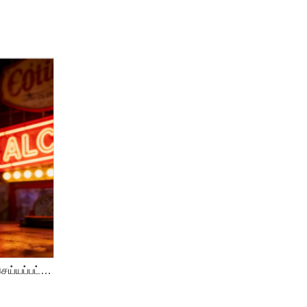
மொத்த விற்பனை 500ml பதிவு செய்யப்பட்ட மது ஆற்றல் பானம் | டாரைன் & பழ சுவை கடின ஆற்றல்