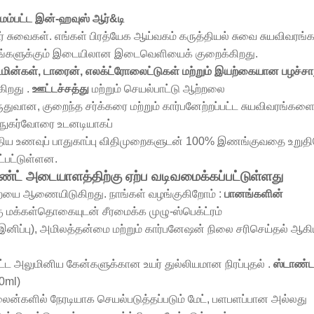
 மேம்பட்ட இன்-ஹவுஸ் ஆர்&டி
் சுவைகள். எங்கள் பிரத்யேக ஆய்வகம் கருத்தியல் சுவை சுயவிவரங்க
ங்களுக்கும் இடையிலான இடைவெளியைக் குறைக்கிறது.
்டமின்கள், டாரைன், எலக்ட்ரோலைட்டுகள் மற்றும் இயற்கையான பழச்சா
கிறது .
ஊட்டச்சத்து
மற்றும் செயல்பாட்டு ஆற்றலை
ுதுவான, குறைந்த சர்க்கரை மற்றும் கார்பனேற்றப்பட்ட சுயவிவரங்கள
 நுகர்வோரை உடனடியாகப்
ாந்திய உணவுப் பாதுகாப்பு விதிமுறைகளுடன் 100% இணங்குவதை உறுத
்பட்டுள்ளன.
ாண்ட் அடையாளத்திற்கு ஏற்ப வடிவமைக்கப்பட்டுள்ளது
ுறையை ஆணையிடுகிறது. நாங்கள் வழங்குகிறோம் :
பானங்களின்
்கு மக்கள்தொகையுடன் சீரமைக்க முழு-ஸ்பெக்ட்ரம்
 (இனிப்பு), அமிலத்தன்மை மற்றும் கார்பனேஷன் நிலை சரிசெய்தல் ஆ
பிட்ட அலுமினிய கேன்களுக்கான உயர் துல்லியமான நிரப்புதல் .
ஸ்டாண்டர்
0ml)
ன்களில் நேரடியாக செயல்படுத்தப்படும் மேட், பளபளப்பான அல்லது