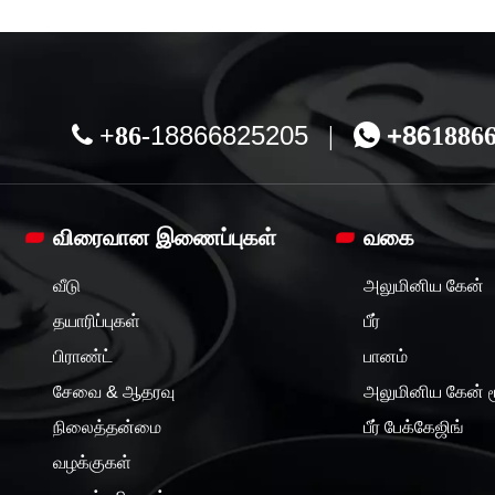
18866825205
+86

+86-
|

1886
விரைவான இணைப்புகள்
வகை
வீடு
அலுமினிய கேன்
தயாரிப்புகள்
பீர்
பிராண்ட்
பானம்
சேவை & ஆதரவு
அலுமினிய கேன் ம
நிலைத்தன்மை
பீர் பேக்கேஜிங்
வழக்குகள்