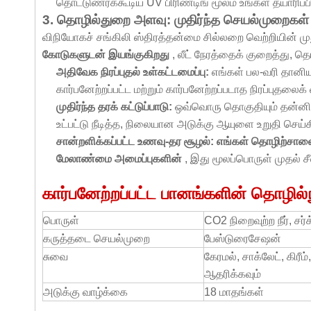
தொட்டுணரக்கூடிய UV பிரிண்டிங் மூலம் உங்கள் தயாரிப்ப
3. தொழில்துறை அளவு: முதிர்ந்த செயல்முறைகள் 
விநியோகச் சங்கிலி ஸ்திரத்தன்மை சில்லறை வெற்றியின் மு
கோடுகளுடன் இயங்குகிறது
, லீட் நேரத்தைக் குறைத்து,
அதிவேக நிரப்புதல் உள்கட்டமைப்பு:
எங்கள் பல-வரி தானிய
கார்பனேற்றப்பட்ட மற்றும் கார்பனேற்றப்படாத நிரப்புதலை
முதிர்ந்த தரக் கட்டுப்பாடு:
ஒவ்வொரு தொகுதியும் தன்னிய
உட்பட்டு நீடித்த, நிலையான அடுக்கு ஆயுளை உறுதி செய்க
சான்றளிக்கப்பட்ட உணவு-தர சூழல்: எங்கள் தொழிற்
மேலாண்மை அமைப்புகளின்
, இது மூலப்பொருள் முதல் ச
கார்பனேற்றப்பட்ட பானங்களின் தொழில்
பொருள்
CO2 நிறைவுற்ற நீர், சர
கருத்தடை செயல்முறை
பேஸ்டுரைசேஷன்
சுவை
கேரமல், சாக்லேட், கிர
ஆதரிக்கவும்
அடுக்கு வாழ்க்கை
18 மாதங்கள்