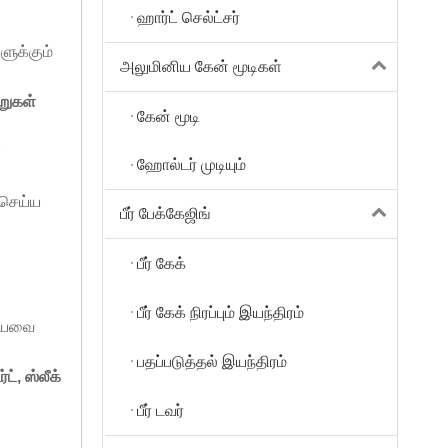
ஹார்ட் செல்ட்சர்
ளுக்கும்
அலுமினிய கேன் மூடிகள்
றுகள்
கேன் மூடி
ை
ஹோல்டர் முடியும்
ிசெய்ய
பீர் பேக்கேஜிங்
பீர் கேக்
பீர் கேக் நிரப்பும் இயந்திரம்
கியவை
பதப்படுத்தல் இயந்திரம்
ட், ஸ்லீக்
பீர் டவர்