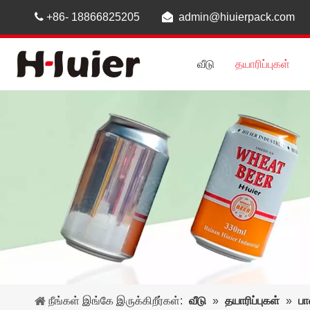

+86- 18866825205

admin@hiuierpack.com
வீடு
தயாரிப்புகள்
நீங்கள் இங்கே இருக்கிறீர்கள்:
வீடு
»
தயாரிப்புகள்
»
பா