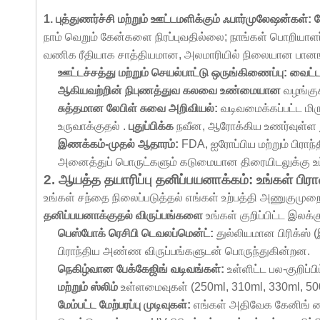
1. புத்துணர்ச்சி மற்றும் ஊட்டமளிக்கும் ஃபார்முலேஷன்கள்:
நாம் வெறும் கேன்களை நிரப்புவதில்லை; நாங்கள் பொறியாளர
வணிக ரீதியாக சாத்தியமான, அலமாரியில் நிலையான பான
ஊட்டச்சத்து மற்றும் செயல்பாட்டு ஒருங்கிணைப்பு: வைட
ஆகியவற்றின் நிபுணத்துவ கலவை உண்மையான
வழங்கு
சுத்தமான லேபிள் சுவை அறிவியல்:
வடிவமைக்கப்பட்ட மிர
உருவாக்குதல் .
புதுப்பிக்க
நவீன, ஆரோக்கிய உணர்வுள்ள
இணக்கம்-முதல் ஆதாரம்:
FDA, ஐரோப்பிய மற்றும் பிர
அனைத்துப் பொருட்களும் கடுமையான திரையிடலுக்கு உட
2. ஆயத்த தயாரிப்பு தனிப்பயனாக்கம்: உங்கள் பிர
உங்கள் சந்தை நிலைப்படுத்தல் எங்கள் உற்பத்தி அணுகும
தனிப்பயனாக்குதல் விருப்பங்களை
உங்கள் குறிப்பிட்ட இலக
பெஸ்போக் ரெசிபி டெவலப்மென்ட்:
துல்லியமான பிரிக்ஸ்
பிராந்திய அண்ண விருப்பங்களுடன் பொருந்துகின்றன.
நெகிழ்வான பேக்கேஜிங் வடிவங்கள்:
உள்ளிட்ட பல-குறிப்
மற்றும் ஸ்லிம்
உள்ளமைவுகள் (250ml, 310ml, 330ml, 50
மேம்பட்ட மேற்பரப்பு முடிவுகள்:
எங்கள் அதிவேக கேனிங் லை