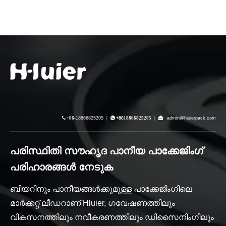

+86-
18866825205
|

+86
18866825205
|

admin@hiuierpack.com
പരിസ്ഥിതി സൗഹൃദ പാനീയ പാക്കേജിംഗ്
പരിഹാരങ്ങൾ നേടുക
ബിയറിനും പാനീയങ്ങൾക്കുമുള്ള പാക്കേജിംഗിലെ
മാർക്കറ്റ് ലീഡറാണ് Hluier, ഗവേഷണത്തിലും
വികസനത്തിലും നവീകരണത്തിലും ഡിസൈനിംഗിലും