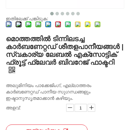
ഇതിലേക്ക് പങ്കിടുക:
മൊത്തത്തിൽ ടിന്നിലടച്ച
കാർബണേറ്റഡ് ശീതളപാനീയങ്ങൾ |
സ്വകാര്യ ലേബൽ എക്സോട്ടിക്
ഫ്രൂട്ട് ഫ്ലേവർ ബിവറേജ് ഫാക്ടറി
അലുമിനിയം പാക്കേജിംഗ്, എല്ലാത്തരം
കാർബണേറ്റഡ് പാനീയ സുഗന്ധങ്ങളും
ഇഷ്ടാനുസൃതമാക്കാൻ കഴിയും.
അളവ്: