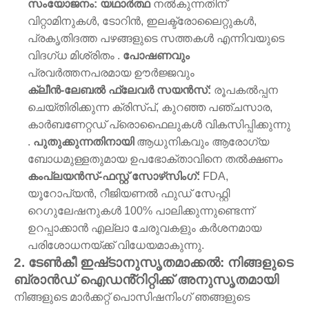
സംയോജനം: യഥാർത്ഥ
നൽകുന്നതിന്
വിറ്റാമിനുകൾ, ടോറിൻ, ഇലക്ട്രോലൈറ്റുകൾ,
പ്രകൃതിദത്ത പഴങ്ങളുടെ സത്തകൾ എന്നിവയുടെ
വിദഗ്ധ മിശ്രിതം .
പോഷണവും
പ്രവർത്തനപരമായ ഊർജ്ജവും
ക്ലീൻ-ലേബൽ ഫ്ലേവർ സയൻസ്:
രൂപകൽപ്പന
ചെയ്‌തിരിക്കുന്ന ക്രിസ്പ്, കുറഞ്ഞ പഞ്ചസാര,
കാർബണേറ്റഡ് പ്രൊഫൈലുകൾ വികസിപ്പിക്കുന്നു
.
പുതുക്കുന്നതിനായി
ആധുനികവും ആരോഗ്യ
ബോധമുള്ളതുമായ ഉപഭോക്താവിനെ തൽക്ഷണം
കംപ്ലയൻസ്-ഫസ്റ്റ് സോഴ്‌സിംഗ്:
FDA,
യൂറോപ്യൻ, റീജിയണൽ ഫുഡ് സേഫ്റ്റി
റെഗുലേഷനുകൾ 100% പാലിക്കുന്നുണ്ടെന്ന്
ഉറപ്പാക്കാൻ എല്ലാ ചേരുവകളും കർശനമായ
പരിശോധനയ്ക്ക് വിധേയമാകുന്നു.
2. ടേൺകീ ഇഷ്‌ടാനുസൃതമാക്കൽ: നിങ്ങളുടെ
ബ്രാൻഡ് ഐഡൻ്റിറ്റിക്ക് അനുസൃതമായി
നിങ്ങളുടെ മാർക്കറ്റ് പൊസിഷനിംഗ് ഞങ്ങളുടെ