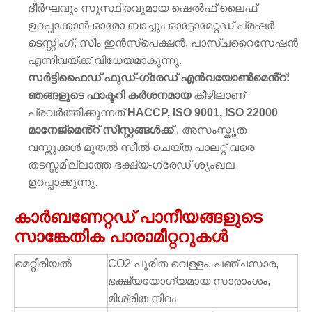
ദീർഘവും സുസ്ഥിരവുമായ ഷെൽഫ് ലൈഫ്
ഉറപ്പാക്കാൻ ഓരോ ബാച്ചും ഓട്ടോമേറ്റഡ് പ്രഷർ
ടെസ്റ്റിംഗ്, സീം ഇൻസ്പെക്ഷൻ, പാസ്ചറൈസേഷൻ
എന്നിവയ്ക്ക് വിധേയമാകുന്നു.
സർട്ടിഫൈഡ് ഫുഡ്-ഗ്രേഡ് എൻവയോൺമെൻ്റ്:
ഞങ്ങളുടെ ഫാക്ടറി കർശനമായ
കീഴിലാണ്
പ്രവർത്തിക്കുന്നത്
HACCP, ISO 9001, ISO 22000
മാനേജ്മെൻ്റ് സിസ്റ്റങ്ങൾക്ക്
, അസംസ്കൃത
വസ്തുക്കൾ മുതൽ സീൽ ചെയ്ത പാലറ്റ് വരെ
തടസ്സമില്ലാത്ത ഭക്ഷ്യ-ഗ്രേഡ് ശൃംഖല
ഉറപ്പാക്കുന്നു.
കാർബണേറ്റഡ് പാനീയങ്ങളുടെ
സാങ്കേതിക പാരാമീറ്ററുകൾ
മെറ്റീരിയൽ
CO2 പൂരിത വെള്ളം, പഞ്ചസാര,
ഭക്ഷ്യയോഗ്യമായ സാരാംശം,
മിശ്രിത നിറം