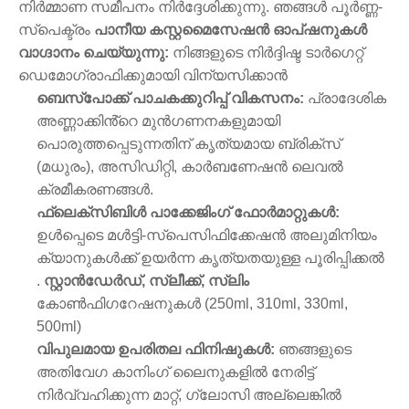
നിർമ്മാണ സമീപനം നിർദ്ദേശിക്കുന്നു. ഞങ്ങൾ പൂർണ്ണ-
സ്പെക്ട്രം
പാനീയ കസ്റ്റമൈസേഷൻ ഓപ്‌ഷനുകൾ
വാഗ്ദാനം ചെയ്യുന്നു:
നിങ്ങളുടെ നിർദ്ദിഷ്ട ടാർഗെറ്റ്
ഡെമോഗ്രാഫിക്കുമായി വിന്യസിക്കാൻ
ബെസ്‌പോക്ക് പാചകക്കുറിപ്പ് വികസനം:
പ്രാദേശിക
അണ്ണാക്കിൻ്റെ മുൻഗണനകളുമായി
പൊരുത്തപ്പെടുന്നതിന് കൃത്യമായ ബ്രിക്സ്
(മധുരം), അസിഡിറ്റി, കാർബണേഷൻ ലെവൽ
ക്രമീകരണങ്ങൾ.
ഫ്ലെക്സിബിൾ പാക്കേജിംഗ് ഫോർമാറ്റുകൾ:
ഉൾപ്പെടെ മൾട്ടി-സ്പെസിഫിക്കേഷൻ അലുമിനിയം
ക്യാനുകൾക്ക് ഉയർന്ന കൃത്യതയുള്ള പൂരിപ്പിക്കൽ
.
സ്റ്റാൻഡേർഡ്, സ്ലീക്ക്, സ്ലിം
കോൺഫിഗറേഷനുകൾ (250ml, 310ml, 330ml,
500ml)
വിപുലമായ ഉപരിതല ഫിനിഷുകൾ:
ഞങ്ങളുടെ
അതിവേഗ കാനിംഗ് ലൈനുകളിൽ നേരിട്ട്
നിർവ്വഹിക്കുന്ന മാറ്റ്, ഗ്ലോസി അല്ലെങ്കിൽ