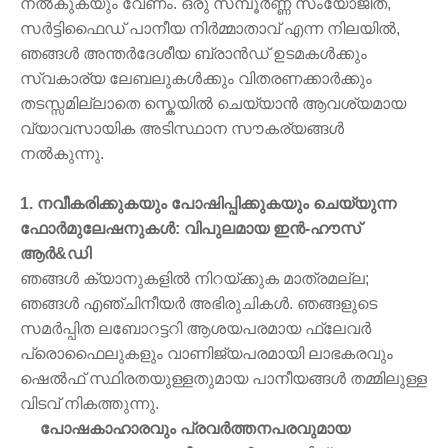
നൽകുകയും വേണം. ഒരു സമ്പൂർണ്ണ സംയോജിത,
സർട്ടിഫൈഡ് പാനീയ നിർമ്മാതാവ് എന്ന നിലയിൽ,
ഞങ്ങൾ അന്തർദേശീയ ബ്രാൻഡ് ഉടമകൾക്കും
സ്വകാര്യ ലേബലുകൾക്കും വിതരണക്കാർക്കും
തടസ്സമില്ലാതെ സ്കെയിൽ ചെയ്യാൻ ആവശ്യമായ
വ്യാവസായിക അടിസ്ഥാന സൗകര്യങ്ങൾ
നൽകുന്നു.
1. നവീകരിക്കുകയും പോഷിപ്പിക്കുകയും ചെയ്യുന്ന
ഫോർമുലേഷനുകൾ: വിപുലമായ ഇൻ-ഹൗസ്
ആർ&ഡി
ഞങ്ങൾ ക്യാനുകളിൽ നിറയ്ക്കുക മാത്രമല്ല;
ഞങ്ങൾ എഞ്ചിനീയർ അഭിരുചികൾ. ഞങ്ങളുടെ
സമർപ്പിത ലബോറട്ടറി ആശയപരമായ ഫ്ലേവർ
പ്രൊഫൈലുകളും വാണിജ്യപരമായി ലാഭകരവും
ഷെൽഫ് സ്ഥിരതയുള്ളതുമായ പാനീയങ്ങൾ തമ്മിലുള്ള
വിടവ് നികത്തുന്നു.
പോഷകാഹാരവും പ്രവർത്തനപരവുമായ