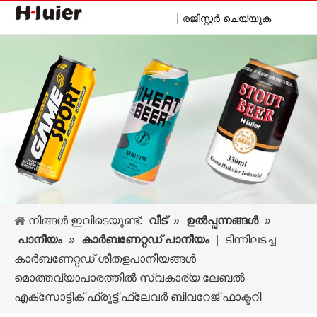
|
രജിസ്റ്റർ ചെയ്യുക
നിങ്ങൾ ഇവിടെയുണ്ട്:
വീട്
»
ഉൽപ്പന്നങ്ങൾ
»
പാനീയം
»
കാർബണേറ്റഡ് പാനീയം
|
ടിന്നിലടച്ച
കാർബണേറ്റഡ് ശീതളപാനീയങ്ങൾ
മൊത്തവ്യാപാരത്തിൽ സ്വകാര്യ ലേബൽ
എക്സോട്ടിക് ഫ്രൂട്ട് ഫ്ലേവർ ബിവറേജ് ഫാക്ടറി