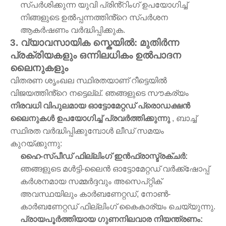
സ്പർശിക്കുന്ന യുവി പ്രിൻ്റിംഗ് ഉപയോഗിച്ച്
നിങ്ങളുടെ ഉൽപ്പന്നത്തിൻ്റെ സ്പർശന
ആകർഷണം വർദ്ധിപ്പിക്കുക.
3. വ്യാവസായിക സ്കെയിൽ: മുതിർന്ന
പ്രക്രിയകളും ഒന്നിലധികം ഉൽപാദന
ലൈനുകളും
വിതരണ ശൃംഖല സ്ഥിരതയാണ് റീട്ടെയിൽ
വിജയത്തിൻ്റെ നട്ടെല്ല്. ഞങ്ങളുടെ സൗകര്യം
നിരവധി വിപുലമായ ഓട്ടോമേറ്റഡ് പ്രൊഡക്ഷൻ
ലൈനുകൾ ഉപയോഗിച്ച് പ്രവർത്തിക്കുന്നു
, ബാച്ച്
സ്ഥിരത വർദ്ധിപ്പിക്കുമ്പോൾ ലീഡ് സമയം
കുറയ്ക്കുന്നു:
ഹൈ-സ്പീഡ് ഫില്ലിംഗ് ഇൻഫ്രാസ്ട്രക്ചർ:
ഞങ്ങളുടെ മൾട്ടി-ലൈൻ ഓട്ടോമേറ്റഡ് വർക്ക്ഷോപ്പ്
കർശനമായ സമ്മർദ്ദവും അസെപ്റ്റിക്
അവസ്ഥയിലും കാർബണേറ്റഡ്, നോൺ-
കാർബണേറ്റഡ് ഫില്ലിംഗ് കൈകാര്യം ചെയ്യുന്നു.
പ്രായപൂർത്തിയായ ഗുണനിലവാര നിയന്ത്രണം: