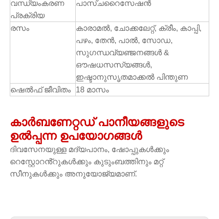
വന്ധ്യംകരണ
പാസ്ചറൈസേഷൻ
പ്രക്രിയ
രസം
കാരാമൽ, ചോക്കലേറ്റ്, ക്രീം, കാപ്പി,
പഴം, തേൻ, പാൽ, സോഡ,
സുഗന്ധവ്യഞ്ജനങ്ങൾ &
ഔഷധസസ്യങ്ങൾ,
ഇഷ്ടാനുസൃതമാക്കൽ പിന്തുണ
ഷെൽഫ് ജീവിതം
18 മാസം
കാർബണേറ്റഡ് പാനീയങ്ങളുടെ
ഉൽപ്പന്ന ഉപയോഗങ്ങൾ
ദിവസേനയുള്ള മദ്യപാനം, ഷോപ്പുകൾക്കും
റെസ്റ്റോറൻ്റുകൾക്കും കുടുംബത്തിനും മറ്റ്
സീനുകൾക്കും അനുയോജ്യമാണ്.