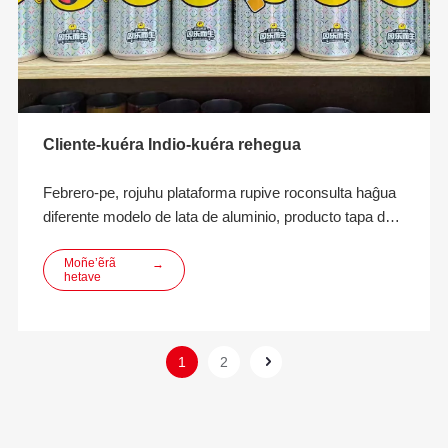
Cliente-kuéra Indio-kuéra rehegua
Febrero-pe, rojuhu plataforma rupive roconsulta haĝua
diferente modelo de lata de aluminio, producto tapa de
aluminio ha precauciones relleno lata de aluminio
rehegua.Ohasávo un mes de comunicación ha
Moñe’ẽrã
→
hetave
contacto umi colega empresarial ha cliente-kuéra
apytépe, mbeguekatúpe oñemopyenda jerovia. Pe
cliente oipota kuri rede
1
2