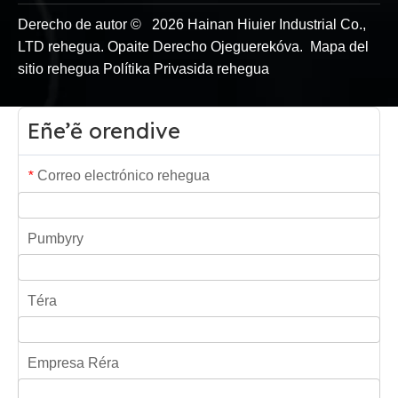
Derecho de autor ©
2026
Hainan Hiuier Industrial Co.,
LTD rehegua. Opaite Derecho Ojeguerekóva.
Mapa del
sitio
rehegua
Polítika Privasida rehegua
Eñe’ẽ orendive
Correo electrónico rehegua
*
Pumbyry
Téra
Empresa Réra