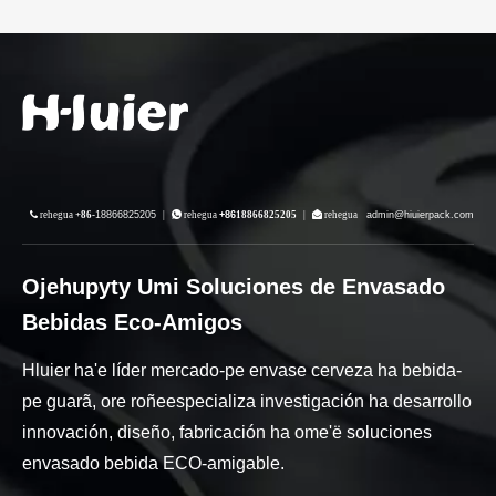
 rehegua
+86-
18866825205
|
 rehegua
+86
18866825205
|
 rehegua
admin@hiuierpack.com
Ojehupyty Umi Soluciones de Envasado
Bebidas Eco-Amigos
Hluier ha'e líder mercado-pe envase cerveza ha bebida-
pe guarã, ore roñeespecializa investigación ha desarrollo
innovación, diseño, fabricación ha ome'ë soluciones
envasado bebida ECO-amigable.