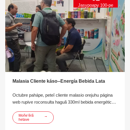
Jasypoapy 100-pe
Malasia Cliente káso--Energía Bebida Lata
Octubre pahápe, peteî cliente malasio orejuhu página
web rupive roconsulta haguã 330ml bebida energética
envase lata de aluminio. Haimete un mes
oñeñomongeta rire, cliente oiporavo oipytyvõ orendive
Moñe’ẽrã
→
hetave
experiencia exportación ha producción ombojoja rire
heta ambue cliente ndive. Pe cu