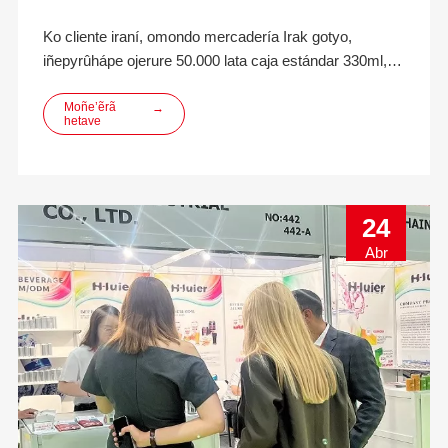
Ko cliente iraní, omondo mercadería Irak gotyo,
iñepyrûhápe ojerure 50.000 lata caja estándar 330ml,
peteîteî henyhêva 200, orekóva LIDS.Ohupyty rire
consulta, ore compañero de negocios oñepyrû oordena
Moñe’ẽrã
→
hetave
cotización, oimehápe costo caja ha tembiapo manual,
etc.. Pe cliente oikotevê peteî contai michîva
24
Abr