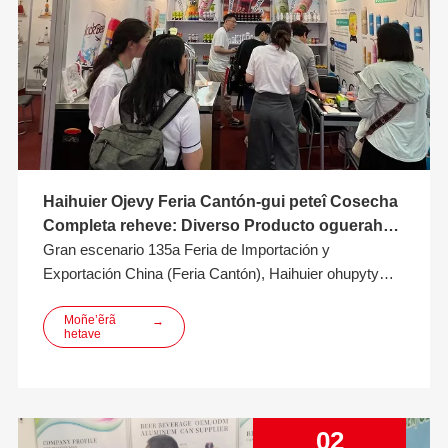
Haihuier Ojevy Feria Cantón-gui peteî Cosecha
Completa reheve: Diverso Producto ogueraha
atención, ha Cooperación Gana-Gana
Gran escenario 135a Feria de Importación y
omoñepyrû peteî Viaje Pyahu
Exportación China (Feria Cantón), Haihuier ohupyty
exitosamente atención global umi producto innovador
ha servicio iporãitereíva, oikóva peteî presencia notable
Moñe’ẽrã
→
hetave
feria-pe. Peteî matriz de producto diversificada rupive
oimehápe lata de aluminio, cerveza artesanal, fru
02