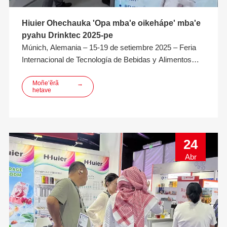
Hiuier Ohechauka 'Opa mba'e oikehápe' mba'e
pyahu Drinktec 2025-pe
Múnich, Alemania – 15-19 de setiembre 2025 – Feria
Internacional de Tecnología de Bebidas y Alimentos
Líquidos (drinktec 2025) omoañete jey hembiapo
ha'éva evento mundial industria de bebidas ha líquido-
Moñe’ẽrã
→
hetave
alimentos-pe guarã. Umi tapicha katupyry, mba’e
apoha ha odesidíva opa Europa ha glo jerére
24
Abr