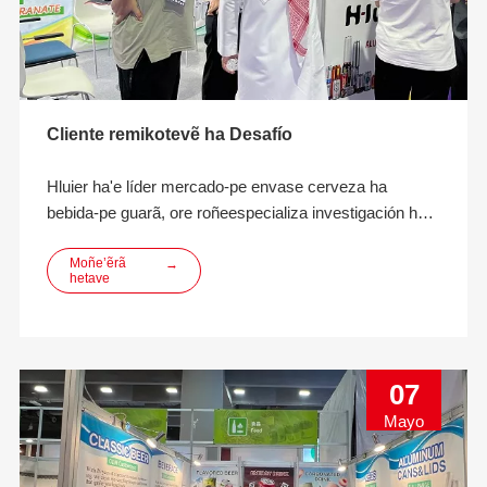
Cliente remikotevẽ ha Desafío
Hluier ha'e líder mercado-pe envase cerveza ha
bebida-pe guarã, ore roñeespecializa investigación ha
desarrollo innovación, diseño, fabricación ha ome'ë
soluciones envasado bebida ECO-amigable.
Moñe’ẽrã
→
hetave
07
Mayo