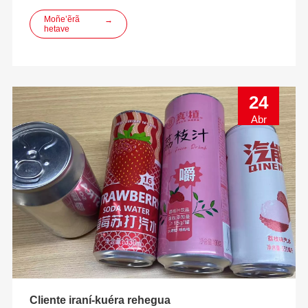
desarrollo innovación, diseño, fabricación ha ome'ë
soluciones envasado bebida ECO-amigable.
Moñe’ẽrã
→
hetave
24
Abr
Cliente iraní-kuéra rehegua