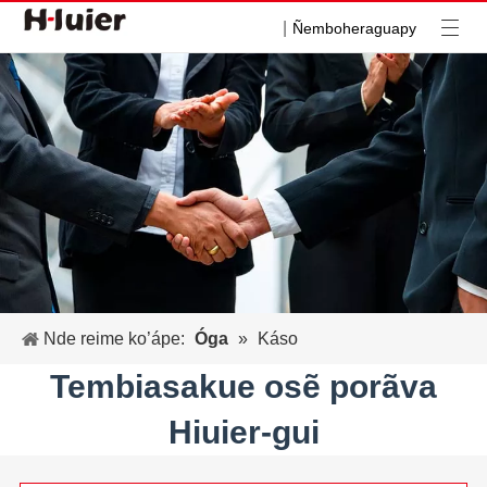
|
Ñemboheraguapy
Nde reime ko’ápe:
Óga
»
Káso
Tembiasakue osẽ porãva
Hiuier-gui