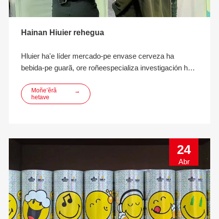
Hainan Hiuier rehegua
Hluier ha'e líder mercado-pe envase cerveza ha
bebida-pe guarã, ore roñeespecializa investigación ha
desarrollo innovación, diseño, fabricación ha ome'ë
soluciones envasado bebida ECO-amigable.
Moñe’ẽrã
→
hetave
24
Abr