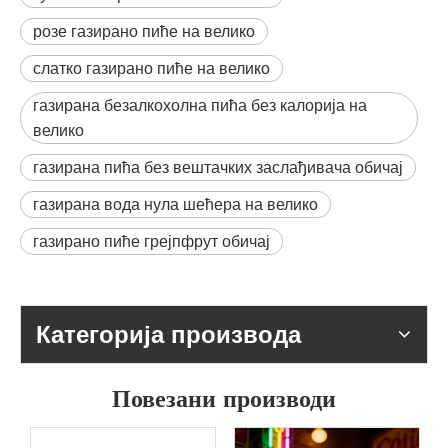
розе газирано пиће на велико
слатко газирано пиће на велико
газирана безалкохолна пића без калорија на
велико
газирана пића без вештачких заслађивача обичај
газирана вода нула шећера на велико
газирано пиће грејпфрут обичај
Категорија производа
Повезани производи