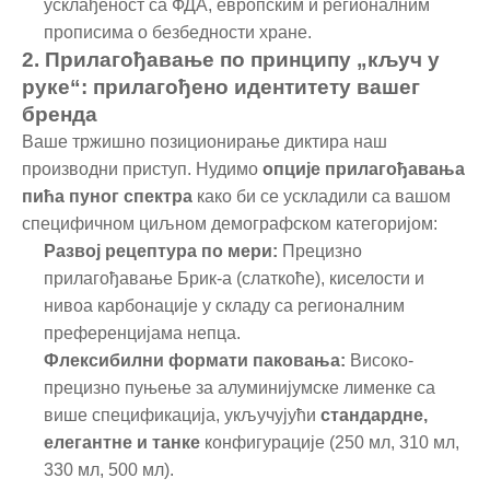
усклађеност са ФДА, европским и регионалним
прописима о безбедности хране.
2. Прилагођавање по принципу „кључ у
руке“: прилагођено идентитету вашег
бренда
Ваше тржишно позиционирање диктира наш
производни приступ. Нудимо
опције прилагођавања
пића пуног спектра
како би се ускладили са вашом
специфичном циљном демографском категоријом:
Развој рецептура по мери:
Прецизно
прилагођавање Брик-а (слаткоће), киселости и
нивоа карбонације у складу са регионалним
преференцијама непца.
Флексибилни формати паковања:
Високо-
прецизно пуњење за алуминијумске лименке са
више спецификација, укључујући
стандардне,
елегантне и танке
конфигурације (250 мл, 310 мл,
330 мл, 500 мл).