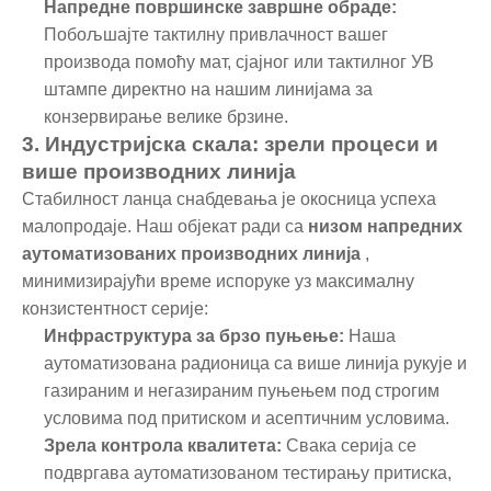
Напредне површинске завршне обраде:
Побољшајте тактилну привлачност вашег
производа помоћу мат, сјајног или тактилног УВ
штампе директно на нашим линијама за
конзервирање велике брзине.
3. Индустријска скала: зрели процеси и
више производних линија
Стабилност ланца снабдевања је окосница успеха
малопродаје. Наш објекат ради са
низом напредних
аутоматизованих производних линија
,
минимизирајући време испоруке уз максималну
конзистентност серије:
Инфраструктура за брзо пуњење:
Наша
аутоматизована радионица са више линија рукује и
газираним и негазираним пуњењем под строгим
условима под притиском и асептичним условима.
Зрела контрола квалитета:
Свака серија се
подвргава аутоматизованом тестирању притиска,