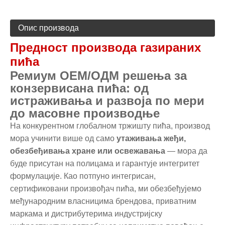
Опис производа
Предност производа газираних
пића
Ремиум ОЕМ/ОДМ решења за
конзервисана пића: од
истраживања и развоја по мери
до масовне производње
На конкурентном глобалном тржишту пића, производ
мора учинити више од само
утаживања жеђи,
обезбеђивања хране или освежавања
— мора да
буде присутан на полицама и гарантује интегритет
формулације. Као потпуно интегрисан,
сертификовани произвођач пића, ми обезбеђујемо
међународним власницима брендова, приватним
маркама и дистрибутерима индустријску