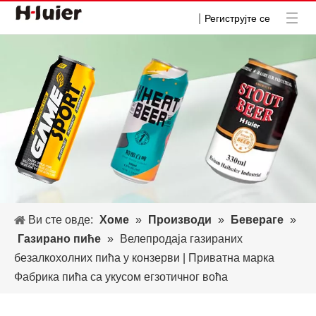
|
Региструјте се
Ви сте овде:
Хоме
»
Производи
»
Бевераге
»
Газирано пиће
»
Велепродаја газираних
безалкохолних пића у конзерви | Приватна марка
Фабрика пића са укусом егзотичног воћа