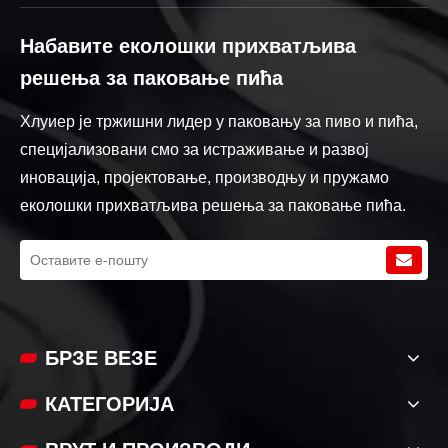
Набавите еколошки прихватљива
решења за паковање пића
Хлуиер је тржишни лидер у паковању за пиво и пића,
специјализовани смо за истраживање и развој
иновација, пројектовање, производњу и пружамо
еколошки прихватљива решења за паковање пића.
БРЗЕ ВЕЗЕ​​​​​​
КАТЕГОРИЈА