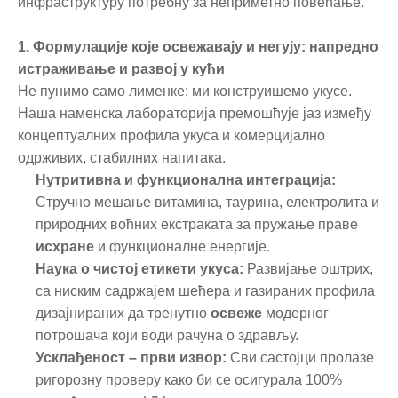
инфраструктуру потребну за неприметно повећање.
1. Формулације које освежавају и негују: напредно
истраживање и развој у кући
Не пунимо само лименке; ми конструишемо укусе.
Наша наменска лабораторија премошћује јаз између
концептуалних профила укуса и комерцијално
одрживих, стабилних напитака.
Нутритивна и функционална интеграција:
Стручно мешање витамина, таурина, електролита и
природних воћних екстраката за пружање праве
исхране
и функционалне енергије.
Наука о чистој етикети укуса:
Развијање оштрих,
са ниским садржајем шећера и газираних профила
дизајнираних да тренутно
освеже
модерног
потрошача који води рачуна о здрављу.
Усклађеност – први извор:
Сви састојци пролазе
ригорозну проверу како би се осигурала 100%