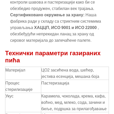
контроли шавова и пастеризацији како би се
обезбедио продужен, стабилан век трајања.
Сертификовано окружење за храну:
Наша
фабрика ради у складу са стриктним системима
управљања
ХАЦЦП, ИСО 9001 и ИСО 22000
,
обезбеђујући непрекидан ланац за храну од
сировог материјала до запечаћене палете.
Технички параметри газираних
пића
Материјал
ЦО2 засићена вода, шећер,
јестива есенција, мешана боја
Процес
Пастеризација
стерилизације
Укус
Карамела, чоколада, крема, кафа,
воћно, мед, млеко, сода, зачини и
биље, подршка за прилагођавање