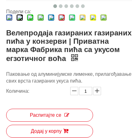
Подели са:
Велепродаја газираних газираних
пића у конзерви | Приватна
марка Фабрика пића са укусом
егзотичног воћа
Паковање од алуминијумске лименке, прилагођавање
свих врста газираних укуса пића.
Количина:
Распитајте се
Додај у корпу