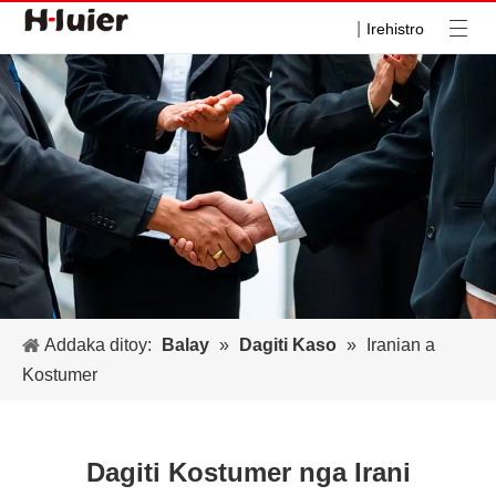
|
Irehistro
Addaka ditoy:
Balay
»
Dagiti Kaso
»
Iranian a
Kostumer
Dagiti Kostumer nga Irani