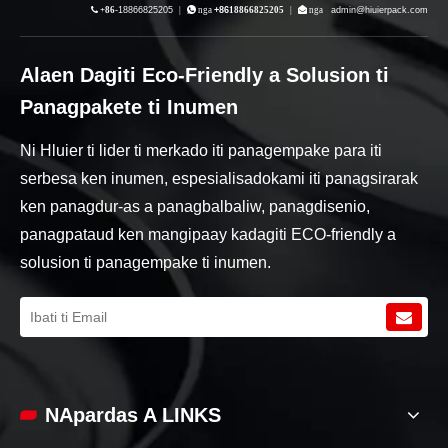

+86-
18866825205
|
 nga
+86
18866825205
|
 nga
admin@hiuierpack.com
Alaen Dagiti Eco-Friendly a Solusion ti
Panagpakete ti Inumen
Ni Hluier ti lider ti merkado iti panagempake para iti
serbesa ken inumen, espesialisadokami iti panagsirarak
ken panagdur-as a panagbalbaliw, panagdisenio,
panagpataud ken mangipaay kadagiti ECO-friendly a
solusion ti panagempake ti inumen.
NApardas A LINKS