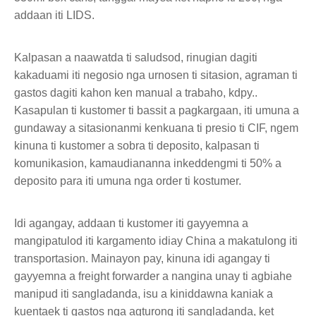
addaan iti LIDS.
Kalpasan a naawatda ti saludsod, rinugian dagiti
kakaduami iti negosio nga urnosen ti sitasion, agraman ti
gastos dagiti kahon ken manual a trabaho, kdpy..
Kasapulan ti kustomer ti bassit a pagkargaan, iti umuna a
gundaway a sitasionanmi kenkuana ti presio ti CIF, ngem
kinuna ti kustomer a sobra ti deposito, kalpasan ti
komunikasion, kamaudiananna inkeddengmi ti 50% a
deposito para iti umuna nga order ti kostumer.
Idi agangay, addaan ti kustomer iti gayyemna a
mangipatulod iti kargamento idiay China a makatulong iti
transportasion. Mainayon pay, kinuna idi agangay ti
gayyemna a freight forwarder a nangina unay ti agbiahe
manipud iti sangladanda, isu a kiniddawna kaniak a
kuentaek ti gastos nga agturong iti sangladanda, ket