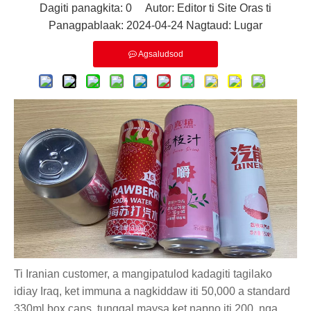
Dagiti panagkita:
0
Autor: Editor ti Site Oras ti
Panagpablaak: 2024-04-24 Nagtaud:
Lugar
Agsaludsod
Ti Iranian customer, a mangipatulod kadagiti tagilako
idiay Iraq, ket immuna a nagkiddaw iti 50,000 a standard
330ml box cans, tunggal maysa ket napno iti 200, nga