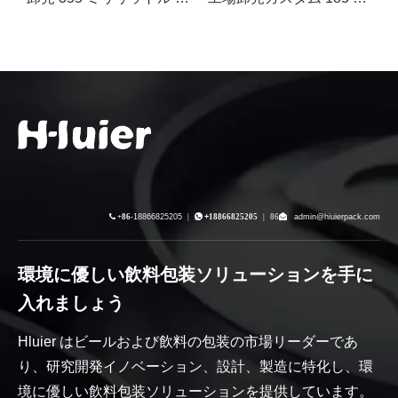

+86-
18866825205
|

+
18866825205
|
86
admin@hiuierpack.com
環境に優しい飲料包装ソリューションを手に
入れましょう
Hluier はビールおよび飲料の包装の市場リーダーであ
り、研究開発イノベーション、設計、製造に特化し、環
境に優しい飲料包装ソリューションを提供しています。