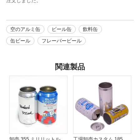
注文しました。
空のアルミ缶
ビール缶
飲料缶
缶ビール
フレーバービール
関連製品
アルミ缶
卸売 355 ミリリットル 473 ミリリットル 500 ミリリットル標準空アルミ缶 202 # 蓋工場
工場卸売カスタム 185 ミリリットル 200 ミリリットル 250 ミリリットルスリム空の空白プリントアルミ包装ソーダコーラエネルギードリンクコーヒー缶サプライヤー