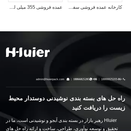
میلی لیتری 355 میلی لیتری 269 میلی لیتری برای نوشیدنی
کارخانه عمده فروشی سفارشی 185 میلی لیتری 200 میلی لیتری 250 میلی لیتری بسته بندی آلومینیومی باریک خالی خالی چاپی عرضه کننده قوطی قهوه نوشیدنی انرژی زا سودا کولا
عمده فروشی 355 میلی لیتر 473 میلی لیتر 500 میلی لیتر قوطی آلومینیومی خالی استاندارد با 202# درب کارخانه
admin@hiuierpack.com

|
18866825205

+86
|
18866825205
+86-

راه حل های بسته بندی نوشیدنی دوستدار محیط
زیست را دریافت کنید
Hluier رهبر بازار در بسته بندی آبجو و نوشیدنی است، ما در
تحقیق و توسعه نوآوری، طراحی، ساخت و ارائه راه حل های