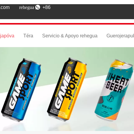
k.com
rehegua 
+86
ejapóva
Téra
Servicio & Apoyo rehegua
Guerojerapu