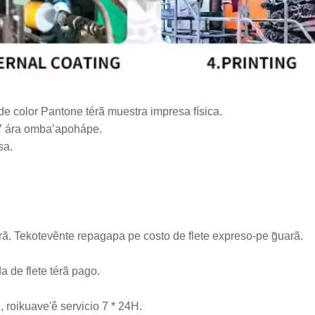
de color Pantone térã muestra impresa física.
 7 ára omba’apohápe.
sa.
rã. Tekotevẽnte repagapa pe costo de flete expreso-pe g̃uarã.
a de flete térã pago.
, roikuave'ê servicio 7 * 24H.