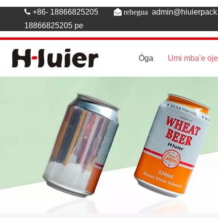

+86- 18866825205
 rehegua
admin@hiuierpac
18866825205 pe
Óga
Umi mba’e oj