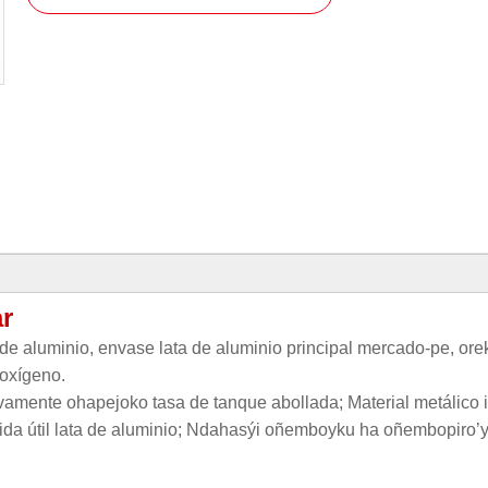
r
de aluminio, envase lata de aluminio principal mercado-pe, or
 oxígeno.
ivamente ohapejoko tasa de tanque abollada; Material metálico i
da útil lata de aluminio; Ndahasýi oñemboyku ha oñembopiro’