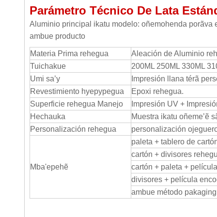
Parámetro Técnico De Lata Están
Aluminio principal ikatu modelo: oñemohenda porãva 
ambue producto
Materia Prima rehegua
Aleación de Aluminio re
Tuichakue
200ML 250ML 330ML 31
Umi sa’y
Impresión llana térã per
Revestimiento hyepypegua
Epoxi rehegua.
Superficie rehegua Manejo
Impresión UV + Impresió
Hechauka
Muestra ikatu oñeme’ẽ s
Personalización rehegua
personalización ojeguer
paleta + tablero de cart
cartón + divisores reheg
Mba'epehẽ
cartón + paleta + pelícu
divisores + película enc
ambue método pakaging 