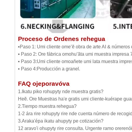
Proceso de Ordenes rehegua
▪Paso 1: Umi cliente ome’ẽ obra de arte AI & números 
▪ Paso 2: Ore fábrica omohu’ãta umi muestra impresa
▪ Paso 3:Umi cliente omoañete umi lata muestra impre
▪ Paso 4:Producción a granel.
FAQ ojeporavóva
1.Ikatu piko rohupyty nde muestra gratis?
Heẽ. Ore Muestras ha'e gratis umi cliente-kuérape gua
2.Tiempo muestra rehegua?
1-2 ára rire rohupyty rire nde cuenta número de recogid
3.Araka'épa ikatu ahupyty pe cotización?
12 aravo'i ohupyty rire consulta. Urgente ramo orerenói