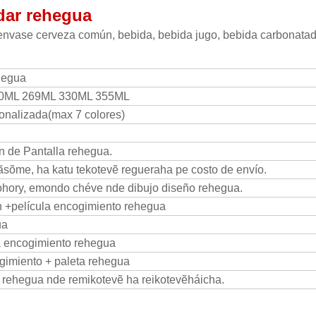
dar rehegua
envase cerveza común, bebida, bebida jugo, bebida carbonata
hegua
0ML 269ML 330ML 355ML
sonalizada(max 7 colores)
n de Pantalla rehegua.
ãsõme, ha katu tekotevẽ regueraha pe costo de envío.
ohory, emondo chéve nde dibujo diseño rehegua.
ón +película encogimiento rehegua
ua
la encogimiento rehegua
ogimiento + paleta rehegua
rehegua nde remikotevẽ ha reikotevẽháicha.