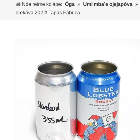
Nde reime ko'ápe:
Óga
»
Umi mba’e ojejapóva
»
orekóva 202 # Tapas Fábrica