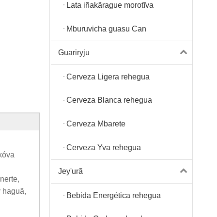
Lata iñakãrague morotĩva
Mburuvicha guasu Can
Guariryju
Cerveza Ligera rehegua
Cerveza Blanca rehegua
Cerveza Mbarete
Cerveza Yva rehegua
ekóva
Jey'urã
nerte,
y haguã,
Bebida Energética rehegua