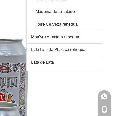
Máquina de Enlatado
Torre Cerveza rehegua
Mba’yru Aluminio rehegua
Lata Bebida Plástica rehegua
Lata de Lata
+86-86 
+86-86 