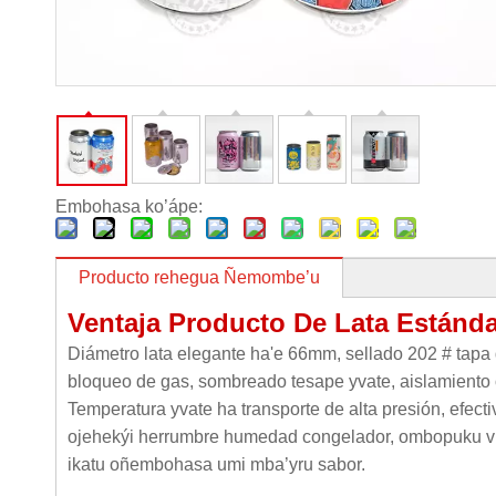
Embohasa ko’ápe:
Producto rehegua Ñemombe’u
Ventaja Producto De Lata Estánda
Diámetro lata elegante ha'e 66mm, sellado 202 # tapa 
bloqueo de gas, sombreado tesape yvate, aislamiento
Temperatura yvate ha transporte de alta presión, efect
ojehekýi herrumbre humedad congelador, ombopuku vi
ikatu oñembohasa umi mba’yru sabor.