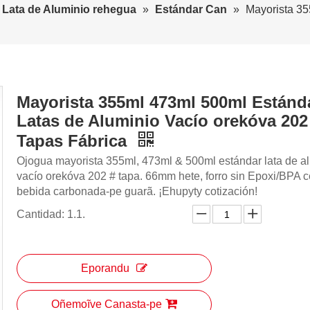
Lata de Aluminio rehegua
»
Estándar Can
»
Mayorista 35
Mayorista 355ml 473ml 500ml Estánd
Latas de Aluminio Vacío orekóva 202
Tapas Fábrica
Ojogua mayorista 355ml, 473ml & 500ml estándar lata de a
vacío orekóva 202 # tapa. 66mm hete, forro sin Epoxi/BPA 
bebida carbonada-pe guarã. ¡Ehupyty cotización!
Cantidad: 1.1.
Eporandu
Oñemoĩve Canasta-pe