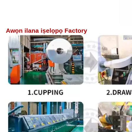
Awọn ilana iṣelọpọ Factory