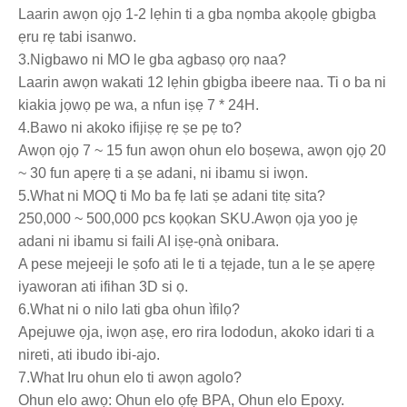
Laarin awọn ọjọ 1-2 lẹhin ti a gba nọmba akọọlẹ gbigba
ẹru rẹ tabi isanwo.
3.Nigbawo ni MO le gba agbasọ ọrọ naa?
Laarin awọn wakati 12 lẹhin gbigba ibeere naa. Ti o ba ni
kiakia jọwọ pe wa, a nfun iṣẹ 7 * 24H.
4.Bawo ni akoko ifijiṣẹ rẹ ṣe pẹ to?
Awọn ọjọ 7 ~ 15 fun awọn ohun elo boṣewa, awọn ọjọ 20
~ 30 fun apẹrẹ ti a ṣe adani, ni ibamu si iwọn.
5.What ni MOQ ti Mo ba fẹ lati ṣe adani titẹ sita?
250,000 ~ 500,000 pcs kọọkan SKU.Awọn ọja yoo jẹ
adani ni ibamu si faili AI iṣẹ-ọnà onibara.
A pese mejeeji le ṣofo ati le ti a tẹjade, tun a le ṣe apẹrẹ
iyaworan ati ifihan 3D si ọ.
6.What ni o nilo lati gba ohun ìfilọ?
Apejuwe ọja, iwọn aṣẹ, ero rira lododun, akoko idari ti a
nireti, ati ibudo ibi-ajo.
7.What Iru ohun elo ti awọn agolo?
Ohun elo awọ: Ohun elo ọfẹ BPA, Ohun elo Epoxy.