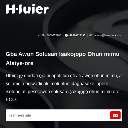

+86-
18866825205
|

+
18866825205
|
86
admin@hiuierpack.com
Gba Awọn Solusan Iṣakojọpọ Ohun mimu
Alaiye-ore
Hluier jẹ oludari ọja ni apoti fun ọti ati awọn ohun mimu, a
ṣe amọja ni iwadii ati imotuntun idagbasoke, apẹrẹ,
iṣelọpọ ati pese awọn solusan iṣakojọpọ ohun mimu ore-
ECO.