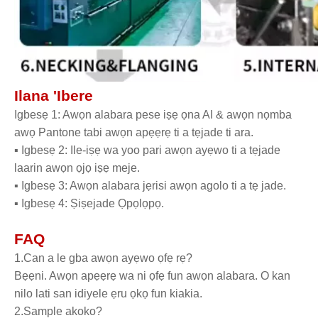
Ilana 'Ibere
Igbesẹ 1: Awọn alabara pese iṣẹ ọna AI & awọn nọmba
awọ Pantone tabi awọn apẹẹrẹ ti a tẹjade ti ara.
▪ Igbesẹ 2: Ile-iṣẹ wa yoo pari awọn ayẹwo ti a tẹjade
laarin awọn ọjọ iṣẹ meje.
▪ Igbesẹ 3: Awọn alabara jẹrisi awọn agolo ti a tẹ jade.
▪ Igbesẹ 4: Ṣiṣejade Ọpọlọpọ.
FAQ
1.Can a le gba awọn ayẹwo ọfẹ rẹ?
Bẹẹni. Awọn apẹẹrẹ wa ni ọfẹ fun awọn alabara. O kan
nilo lati san idiyele ẹru ọkọ fun kiakia.
2.Sample akoko?