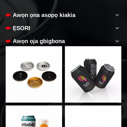
Awọn ọna asopọ kiakia
ẸSORI
Awọn ọja gbigbona