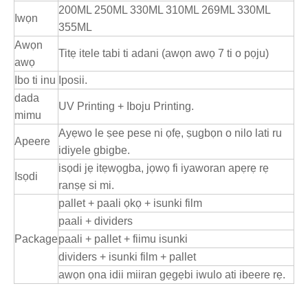
200ML 250ML 330ML 310ML 269ML 330ML
Iwọn
355ML
Awọn
Titẹ itele tabi ti adani (awọn awọ 7 ti o pọju)
awọ
Ibo ti inu
Iposii.
dada
UV Printing + Iboju Printing.
mimu
Ayẹwo le ṣee pese ni ọfẹ, ṣugbọn o nilo lati ru
Apeere
idiyele gbigbe.
isọdi jẹ itẹwọgba, jọwọ fi iyaworan apẹrẹ rẹ
Isọdi
ranṣẹ si mi.
pallet + paali ọkọ + isunki film
paali + dividers
Package
paali + pallet + fiimu isunki
dividers + isunki film + pallet
awọn ọna idii miiran gẹgẹbi iwulo ati ibeere rẹ.