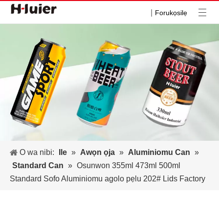
|
Forukọsilẹ
O wa nibi:
Ile
»
Awọn ọja
»
Aluminiomu Can
»
Standard Can
»
Osunwon 355ml 473ml 500ml
Standard Sofo Aluminiomu agolo pẹlu 202# Lids Factory