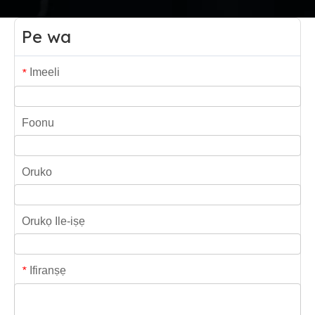
Pe wa
Imeeli
*
Foonu
Oruko
Orukọ Ile-iṣẹ
Ifiranṣẹ
*