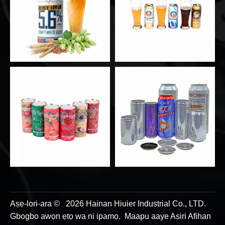
Aṣẹ-lori-ara ©
2026
Hainan Hiuier Industrial Co., LTD.
Gbogbo awọn ẹtọ wa ni ipamọ.
Maapu
aaye
Asiri Afihan