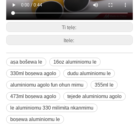
Ti tẹlẹ:
Itele:
aṣa bošewa le
16oz aluminiomu le
330ml boṣewa agolo
dudu aluminiomu le
aluminiomu agolo fun ohun mimu
355ml le
473ml boṣewa agolo
tejede aluminiomu agolo
le aluminiomu 330 milimita nkanmimu
boṣewa aluminiomu le