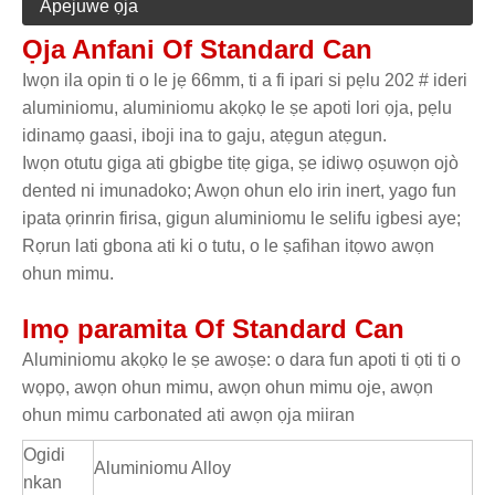
Apejuwe ọja
Ọja Anfani Of Standard Can
Iwọn ila opin ti o le jẹ 66mm, ti a fi ipari si pẹlu 202 # ideri
aluminiomu, aluminiomu akọkọ le ṣe apoti lori ọja, pẹlu
idinamọ gaasi, iboji ina to gaju, atẹgun atẹgun.
Iwọn otutu giga ati gbigbe titẹ giga, ṣe idiwọ oṣuwọn ojò
dented ni imunadoko; Awọn ohun elo irin inert, yago fun
ipata ọrinrin firisa, gigun aluminiomu le selifu igbesi aye;
Rọrun lati gbona ati ki o tutu, o le ṣafihan itọwo awọn
ohun mimu.
Imọ paramita Of Standard Can
Aluminiomu akọkọ le ṣe awoṣe: o dara fun apoti ti ọti ti o
wọpọ, awọn ohun mimu, awọn ohun mimu oje, awọn
ohun mimu carbonated ati awọn ọja miiran
Ogidi
Aluminiomu Alloy
nkan