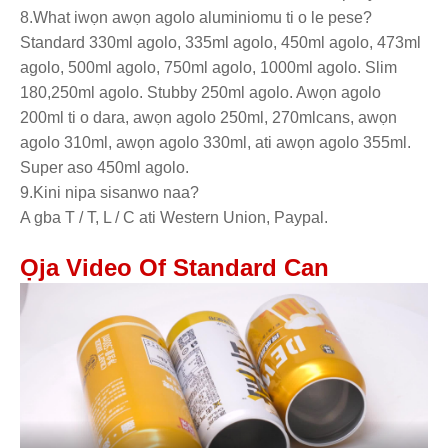
8.What iwọn awọn agolo aluminiomu ti o le pese?
Standard 330ml agolo, 335ml agolo, 450ml agolo, 473ml
agolo, 500ml agolo, 750ml agolo, 1000ml agolo. Slim
180,250ml agolo. Stubby 250ml agolo. Awọn agolo
200ml ti o dara, awọn agolo 250ml, 270mlcans, awọn
agolo 310ml, awọn agolo 330ml, ati awọn agolo 355ml.
Super aso 450ml agolo.
9.Kini nipa sisanwo naa?
A gba T / T, L / C ati Western Union, Paypal.
Ọja Video Of Standard Can