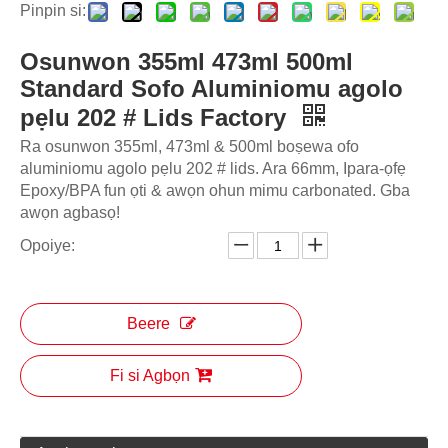
Pinpin si:
Osunwon 355ml 473ml 500ml
Standard Sofo Aluminiomu agolo
pẹlu 202 # Lids Factory
Ra osunwon 355ml, 473ml & 500ml boṣewa ofo
aluminiomu agolo pẹlu 202 # lids. Ara 66mm, Ipara-ọfẹ
Epoxy/BPA fun ọti & awọn ohun mimu carbonated. Gba
awọn agbasọ!
Opoiye:
Beere
Fi si Agbọn