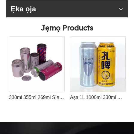
Ẹka ọja
Jẹmọ Products
330ml 355ml 269ml Sleek Tejede Aluminiomu Le Fun Mimu
Aṣa 1L 1000ml 330ml Òfo Ti a tẹjade Aluminiomu Irin Beer Can