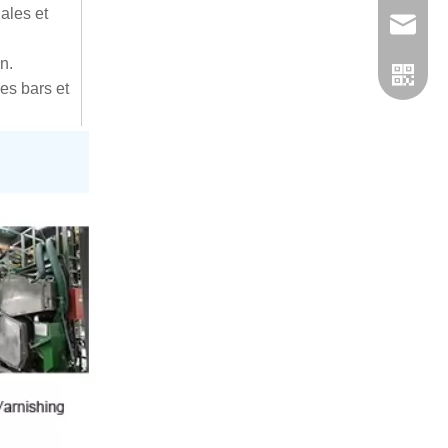
ales et
admin@h
n.
es bars et
WhatsA