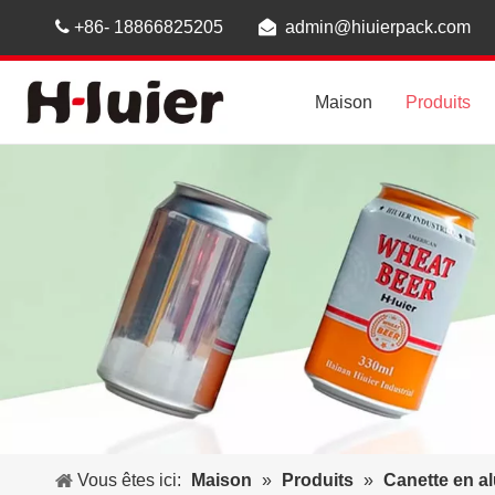

+86- 18866825205

admin@hiuierpack.com
Maison
Produits
Vous êtes ici:
Maison
»
Produits
»
Canette en a