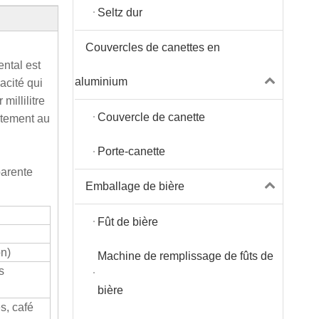
Seltz dur
Couvercles de canettes en
ental est
aluminium
acité qui
millilitre
Couvercle de canette
aitement au
Porte-canette
parente
Emballage de bière
Fût de bière
on)
Machine de remplissage de fûts de
s
bière
s, café