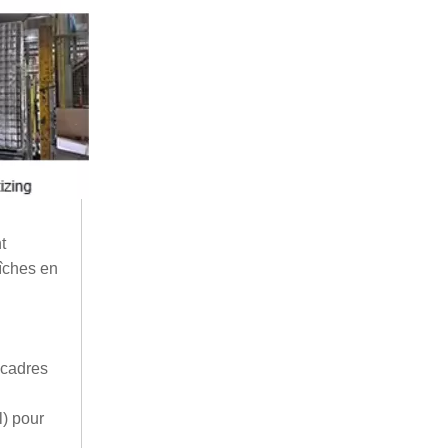
t
aîches en
 cadres
l) pour