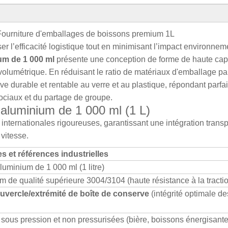
 Fourniture d'emballages de boissons premium 1L
 l’efficacité logistique tout en minimisant l’impact environnem
um de 1 000 ml
présente une conception de forme de haute cap
volumétrique. En réduisant le ratio de matériaux d'emballage par 
ive durable et rentable au verre et au plastique, répondant parf
ociaux et du partage de groupe.
 aluminium de 1 000 ml (1 L)
nternationales rigoureuses, garantissant une intégration trans
vitesse.
s et références industrielles
uminium de 1 000 ml (1 litre)
m de qualité supérieure 3004/3104 (haute résistance à la tracti
uvercle/extrémité de boîte de conserve
(intégrité optimale de
 sous pression et non pressurisées (bière, boissons énergisante