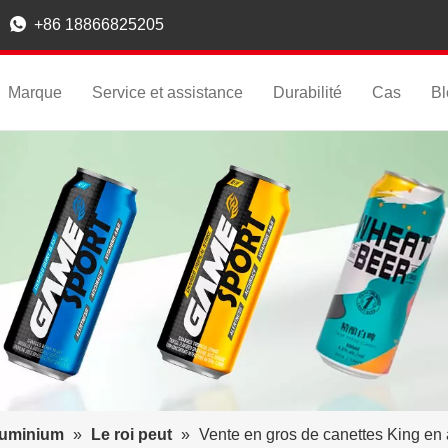

+86 18866825205
Marque
Service et assistance
Durabilité
Cas
Bl
luminium
»
Le roi peut
»
Vente en gros de canettes King en