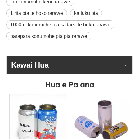
inu konumohe kēne rarawe
1 rita pia te hoko rarawe
kaituku pia
1000ml konumohe pia ka taea te hoko rarawe
parapara konumohe pia pia rarawe
Kāwai Hua
Hua e Pa ana