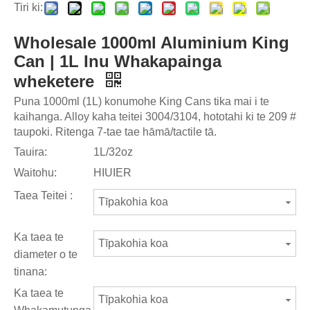
Tiri ki:
Wholesale 1000ml Aluminium King
Can | 1L Inu Whakapainga
wheketere
Puna 1000ml (1L) konumohe King Cans tika mai i te
kaihanga. Alloy kaha teitei 3004/3104, hototahi ki te 209 #
taupoki. Ritenga 7-tae tae hāmā/tactile tā.
Tauira:
1L/32oz
Waitohu:
HIUIER
Taea Teitei :
Tīpakohia koa
Ka taea te
Tīpakohia koa
diameter o te
tinana:
Ka taea te
Tīpakohia koa