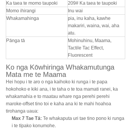
Ka taea te momo taupoki
209# Ka taea te taupoki
Momo ihirangi
Inu wai
Whakamahinga
pia, inu kaha, kawhe
makariri, waina, wai, aha
atu.
Pānga tā
Mohinuhinu, Maama,
Tactile Tac Effect,
Fluorescent
Ko nga Kōwhiringa Whakamutunga
Mata me te Maama
Hei hopu i te aro o nga kaihoko ki runga i te papa
hokohoko e kiki ana, i te taha o te toa mamati ranei, ka
whakamahia e to maatau whare nga perehi perehi
maroke-offset tino toi e kaha ana ki te mahi hoahoa
tirohanga uaua:
Max 7 Tae Tā:
Te whakaputa uri tae tino pono ki runga
i te tïpako konumohe.