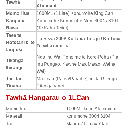
Tawhā
Ahumahi
Momo Hua
1000ML (1 Litre) Konumohe King Can
Kaupapa
Konumohe Konumohe Moni 3004 / 3104
Rawa
(Te Kaha Teitei)
Taea te
Paerewa
209# Ka Taea Te Upi / Ka Taea
Hototahi ki te
Te
Whakamutua
taupoki
Nga Inu Wai Pehe me te Kore-Peha (Pia,
Tikanga
Inu Pungao, Kawhe Maa Matao, Waina,
Ihirangi
Wai)
Tae Tae
Maamaa (Patea/Paraihe) he Ta Ritenga
Tinana
Ritenga ranei
Tawhā Hangarau o 1LCan
Momo hua
1000ML kēne Aluminium
Materail
konumohe 3004 3104
Tae
Maama/ ta max 7 tae