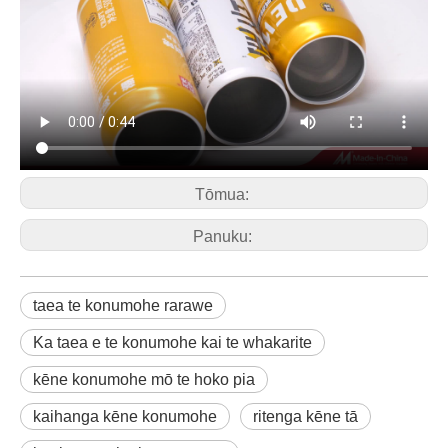
Tōmua:
Panuku:
taea te konumohe rarawe
Ka taea e te konumohe kai te whakarite
kēne konumohe mō te hoko pia
kaihanga kēne konumohe
ritenga kēne tā