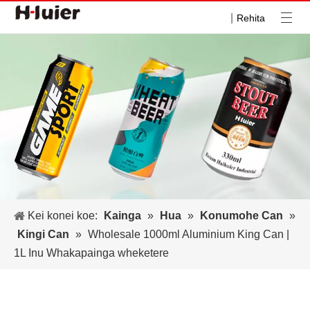
|
Rehita
Kei konei koe:
Kainga
»
Hua
»
Konumohe Can
»
Kingi Can
»
Wholesale 1000ml Aluminium King Can |
1L Inu Whakapainga wheketere