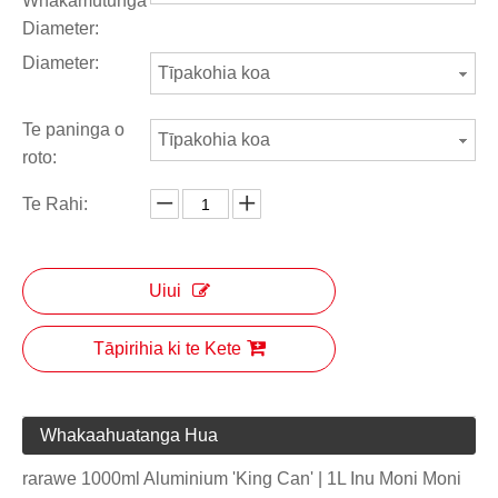
Whakamutunga
Diameter:
Diameter:
Tīpakohia koa
Te paninga o
Tīpakohia koa
roto:
Te Rahi:
Uiui
Tāpirihia ki te Kete
Whakaahuatanga Hua
rarawe 1000ml Aluminium 'King Can' | 1L Inu Moni Moni