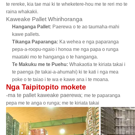
te rereke, kia tae mai ki te wheketere-hou me te reri mo te
raina whakakii.
Kaweake Pallet Whirihoranga
Hanganga Pallet:
Paerewa o te ao taumaha-mahi
kawe pallets.
Tikanga Paparanga:
Ka wehea e nga paparanga
pepa-a-roopu-ngaio i honoa me nga papa o runga
maataki mo te hanganga o te hanganga.
Te Makuku me te Puehu:
Whakaotia te kiriata takai i
te paenga (te takai-a-ahumahi) ki te kati i nga mea
poke o te taiao i te wa e kawe ana i te moana.
Nga Taipitopito mokete
-ma te pallet kaweake paerewa;
me te paparanga
pepa me te anga o runga; me te kiriata takai