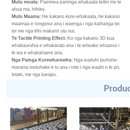
Mutu moata:
Paerewa paninga whakaata teitei mo te
ahua ma, hihiko.
Mutu Maama:
He kakano kore-whakaata, he kakano
maamaa e rongonui ana i waenga i nga kaihanga toi
toi me nga tiihi makariri utu nui.
Te Tactile Printing Effect:
Ko nga kakano 3D kua
whakauruhia e whakarato ana i te wheako whaanui i
te wa e whakahaere ana.
Nga Painga Korewharewha:
Nga waituhi tauhohe-
marama motuhake e tu ana i roto i nga waahi o te po,
tutaki, me nga karapu.