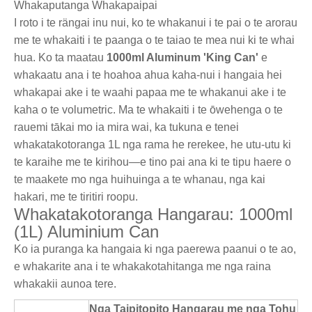
Whakaputanga Whakapaipai
I roto i te rängai inu nui, ko te whakanui i te pai o te arorau
me te whakaiti i te paanga o te taiao te mea nui ki te whai
hua. Ko ta maatau
1000ml Aluminum 'King Can'
e
whakaatu ana i te hoahoa ahua kaha-nui i hangaia hei
whakapai ake i te waahi papaa me te whakanui ake i te
kaha o te volumetric. Ma te whakaiti i te ōwehenga o te
rauemi tākai mo ia mira wai, ka tukuna e tenei
whakatakotoranga 1L nga rama he rerekee, he utu-utu ki
te karaihe me te kirihou—e tino pai ana ki te tipu haere o
te maakete mo nga huihuinga a te whanau, nga kai
hakari, me te tiritiri roopu.
Whakatakotoranga Hangarau: 1000ml
(1L) Aluminium Can
Ko ia puranga ka hangaia ki nga paerewa paanui o te ao,
e whakarite ana i te whakakotahitanga me nga raina
whakakii aunoa tere.
Nga Taipitopito Hangarau me nga Tohu