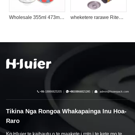
Wholesale 355ml 473ml 500ml Paerewa Putea Konumohe Cans me te 202 # Lids Factory
wheketere rarawe Ritenga 185ml 200ml 250ml angiangi Putea Putea Taa konumohe Packaging Hora Cola Energy Inu Kawhe Ka taea e te Kaiwhakarato

+86-
18866825205
|

+86
18866825205
|

admin@hiuierpack.com
Tikina Nga Rongoa Whakapainga Inu Hoa-
Raro
Ko Hluier te kaihautu o te maakete i roto i te kete mo te