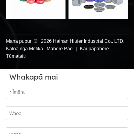
Mana pupuri ©
2026
Hainan Hiuier Industrial Co., LTD.
Katoa nga Motika.
Mahere Pae
｜
Kaupapahere
Tūmataiti
Whakapā mai
Īmēra
*
Waea