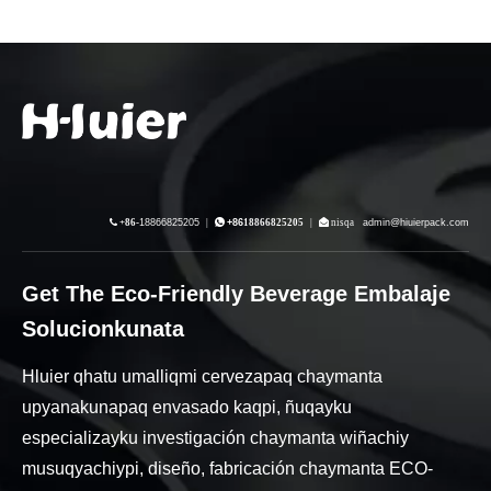

+86-
18866825205
|

+86
18866825205
|
 nisqa
admin@hiuierpack.com
Get The Eco-Friendly Beverage Embalaje
Solucionkunata
Hluier qhatu umalliqmi cervezapaq chaymanta
upyanakunapaq envasado kaqpi, ñuqayku
especializayku investigación chaymanta wiñachiy
musuqyachiypi, diseño, fabricación chaymanta ECO-