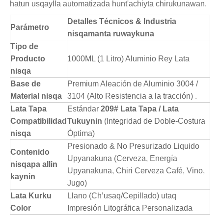
hatun usqaylla automatizada hunt'achiyta chirukunawan.
Detalles Técnicos & Industria
Parámetro
nisqamanta ruwaykuna
Tipo de
Producto
1000ML (1 Litro) Aluminio Rey Lata
nisqa
Base de
Premium Aleación de Aluminio 3004 /
Material nisqa
3104 (Alto Resistencia a la tracción) .
Lata Tapa
Estándar
209# Lata Tapa / Lata
Compatibilidad
Tukuynin
(Integridad de Doble-Costura
nisqa
Óptima)
Presionado & No Presurizado Liquido
Contenido
Upyanakuna (Cerveza, Energía
nisqapa allin
Upyanakuna, Chiri Cerveza Café, Vino,
kaynin
Jugo)
Lata Kurku
Llano (Ch’usaq/Cepillado) utaq
Color
Impresión Litográfica Personalizada