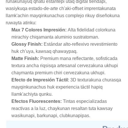
runakunayuq qhatu estantepi utaq digital tiendapi,
wasiykuqa estado-de-arte ch'aki-offset imprentakunata
llamk'achin mayqinkunachus complejo rikuy diseñokuna
ruwayta atinku:
Max 7 Colores Impresión:
Alta fidelidad colorkuna
mirachiy chiqamanta aluminio sustratoman.
Glossy Finish:
Estándar alto-reflexivo revestimiento
huk ch’uya, kawsaq qhawaypaq.
Matte Finish:
Premium mana reflectante, sofisticada
textura ancha riqsisqa artesanal cervezakuna ukhupi
chaymanta premium chiri cervezakuna ukhupi.
Efecto de Impresión Táctil:
3D texturakuna churasqa
mayqinkunachus huk experiencia táctil hapiq
llamk'achiyta qunku.
Efectos Fluorescentes:
Tintas especializadas
reactivas a la luz, chaykunan resaltan tuta kawsay
wasikunapi, barkunapi, clubkunapipas.