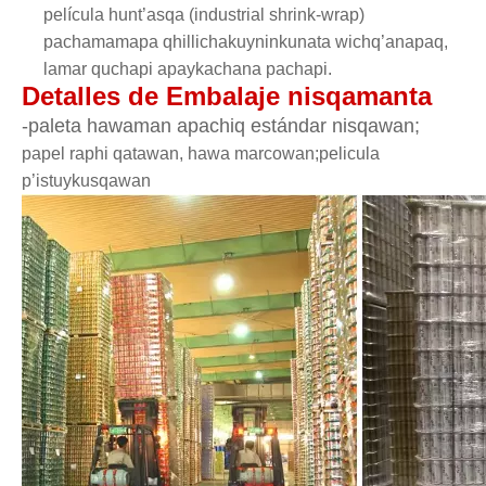
película hunt’asqa (industrial shrink-wrap)
pachamamapa qhillichakuyninkunata wichq’anapaq,
lamar quchapi apaykachana pachapi.
Detalles de Embalaje nisqamanta
-paleta hawaman apachiq estándar nisqawan;
papel raphi qatawan, hawa marcowan;pelicula
p’istuykusqawan