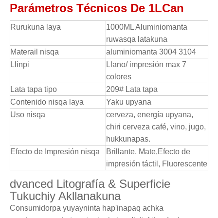
Parámetros Técnicos De 1LCan
Rurukuna laya
1000ML Aluminiomanta
ruwasqa latakuna
Materail nisqa
aluminiomanta 3004 3104
Llinpi
Llano/ impresión max 7
colores
Lata tapa tipo
209# Lata tapa
Contenido nisqa laya
Yaku upyana
Uso nisqa
cerveza, energía upyana,
chiri cerveza café, vino, jugo,
hukkunapas.
Efecto de Impresión nisqa
Brillante, Mate,Efecto de
impresión táctil, Fluorescente
dvanced Litografía & Superficie
Tukuchiy Akllanakuna
Consumidorpa yuyayninta hap'inapaq achka