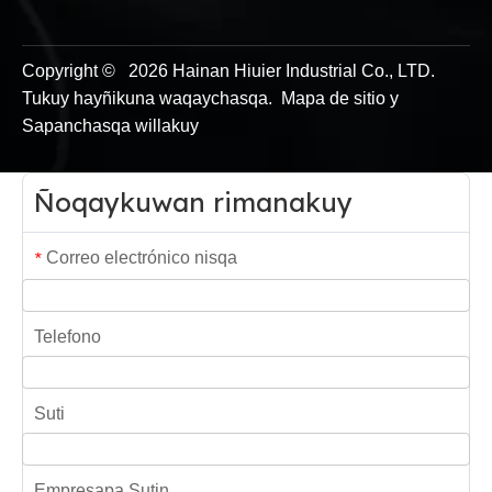
Copyright ©
2026
Hainan Hiuier Industrial Co., LTD.
Tukuy hayñikuna waqaychasqa.
Mapa de sitio
y
Sapanchasqa willakuy
Ñoqaykuwan rimanakuy
Correo electrónico nisqa
*
Telefono
Suti
Empresapa Sutin