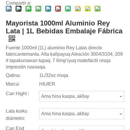
Compartir a:
Mayorista 1000ml Aluminio Rey
Lata | 1L Bebidas Embalaje Fábrica
Fuente 1000ml (1L) aluminio Rey Latas directo
fabricantemanta. Alta kallpayuq Aleación 3004/3104, 209
# tapakunawan tupaq. 7 llimp’iyuq mate/táctil nisqa
impresión ruwasqa.
Qatina:
1L/32oz nisqa
Marca:
HIUIER
Can Hight :
Ama hina kaspa, akllay
Lata kurku
Ama hina kaspa, akllay
diámetro:
Can End