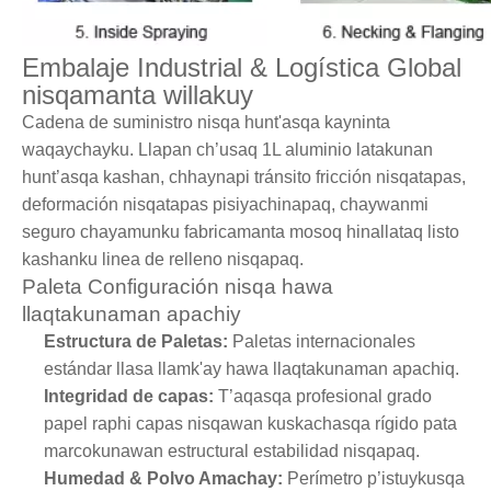
Embalaje Industrial & Logística Global
nisqamanta willakuy
Cadena de suministro nisqa hunt'asqa kayninta
waqaychayku. Llapan ch’usaq 1L aluminio latakunan
hunt’asqa kashan, chhaynapi tránsito fricción nisqatapas,
deformación nisqatapas pisiyachinapaq, chaywanmi
seguro chayamunku fabricamanta mosoq hinallataq listo
kashanku linea de relleno nisqapaq.
Paleta Configuración nisqa hawa
llaqtakunaman apachiy
Estructura de Paletas:
Paletas internacionales
estándar llasa llamk'ay hawa llaqtakunaman apachiq.
Integridad de capas:
T’aqasqa profesional grado
papel raphi capas nisqawan kuskachasqa rígido pata
marcokunawan estructural estabilidad nisqapaq.
Humedad & Polvo Amachay:
Perímetro p’istuykusqa