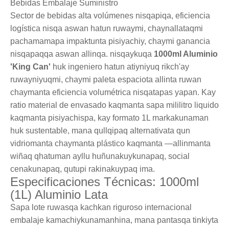
Bebidas Embalaje Suministro
Sector de bebidas alta volúmenes nisqapiqa, eficiencia
logística nisqa aswan hatun ruwaymi, chaynallataqmi
pachamamapa impaktunta pisiyachiy, chaymi ganancia
nisqapaqqa aswan allinqa. nisqaykuqa
1000ml Aluminio
'King Can'
huk ingeniero hatun atiyniyuq rikch'ay
ruwayniyuqmi, chaymi paleta espaciota allinta ruwan
chaymanta eficiencia volumétrica nisqatapas yapan. Kay
ratio material de envasado kaqmanta sapa mililitro liquido
kaqmanta pisiyachispa, kay formato 1L markakunaman
huk sustentable, mana qullqipaq alternativata qun
vidriomanta chaymanta plástico kaqmanta —allinmanta
wiñaq qhatuman ayllu huñunakuykunapaq, social
cenakunapaq, qutupi rakinakuypaq ima.
Especificaciones Técnicas: 1000ml
(1L) Aluminio Lata
Sapa lote ruwasqa kachkan riguroso internacional
embalaje kamachiykunamanhina, mana pantasqa tinkiyta