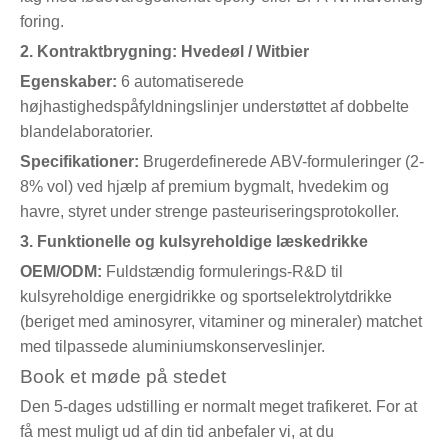
foring.
2. Kontraktbrygning: Hvedeøl / Witbier
Egenskaber:
6 automatiserede
højhastighedspåfyldningslinjer understøttet af dobbelte
blandelaboratorier.
Specifikationer:
Brugerdefinerede ABV-formuleringer (2-
8% vol) ved hjælp af premium bygmalt, hvedekim og
havre, styret under strenge pasteuriseringsprotokoller.
3. Funktionelle og kulsyreholdige læskedrikke
OEM/ODM:
Fuldstændig formulerings-R&D til
kulsyreholdige energidrikke og sportselektrolytdrikke
(beriget med aminosyrer, vitaminer og mineraler) matchet
med tilpassede aluminiumskonserveslinjer.
Book et møde på stedet
Den 5-dages udstilling er normalt meget trafikeret. For at
få mest muligt ud af din tid anbefaler vi, at du