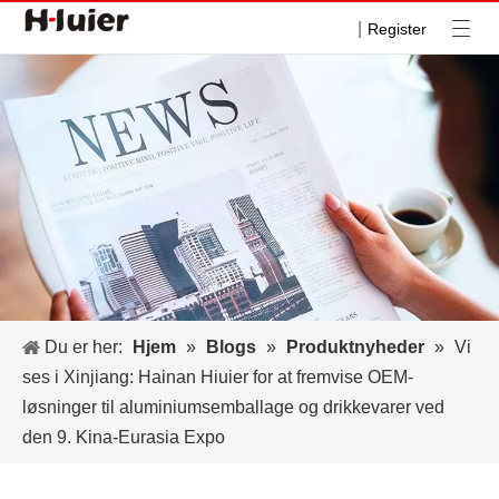
|
Register
Du er her:
Hjem
»
Blogs
»
Produktnyheder
»
Vi
ses i Xinjiang: Hainan Hiuier for at fremvise OEM-
løsninger til aluminiumsemballage og drikkevarer ved
den 9. Kina-Eurasia Expo