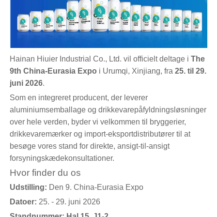
Hainan Hiuier Industrial Co., Ltd. vil officielt deltage i
The
9th China-Eurasia Expo
i Urumqi, Xinjiang, fra
25. til 29.
juni 2026
.
Som en integreret producent, der leverer
aluminiumsemballage og drikkevarepåfyldningsløsninger
over hele verden, byder vi velkommen til bryggerier,
drikkevaremærker og import-eksportdistributører til at
besøge vores stand for direkte, ansigt-til-ansigt
forsyningskædekonsultationer.
Hvor finder du os
Udstilling:
Den 9. China-Eurasia Expo
Datoer:
25. - 29. juni 2026
Standnummer:
Hal 15, J1-2