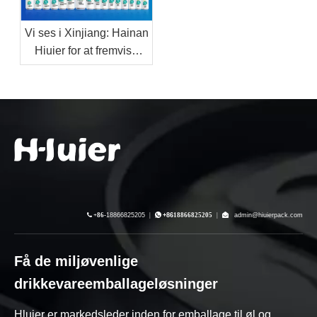
Vi ses i Xinjiang: Hainan
Hiuier for at fremvise
aluminiumsemballage-
og drikkevare-OEM-
løsninger på den 9.
Kina-Eurasia Expo

+86-
18866825205
|

+86
18866825205
|

admin@hiuierpack.com
Få de miljøvenlige
drikkevareemballageløsninger
Hluier er markedsleder inden for emballage til øl og