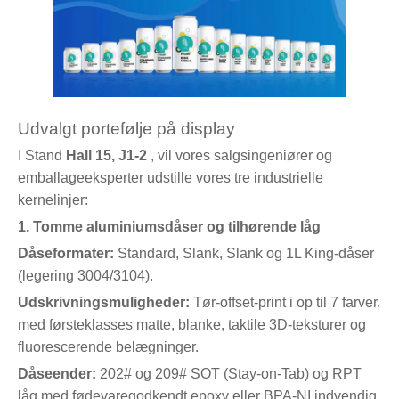
Udvalgt portefølje på display
I Stand
Hall 15, J1-2
, vil vores salgsingeniører og
emballageeksperter udstille vores tre industrielle
kernelinjer:
1. Tomme aluminiumsdåser og tilhørende låg
Dåseformater:
Standard, Slank, Slank og 1L King-dåser
(legering 3004/3104).
Udskrivningsmuligheder:
Tør-offset-print i op til 7 farver,
med førsteklasses matte, blanke, taktile 3D-teksturer og
fluorescerende belægninger.
Dåseender:
202# og 209# SOT (Stay-on-Tab) og RPT
låg med fødevaregodkendt epoxy eller BPA-NI indvendig