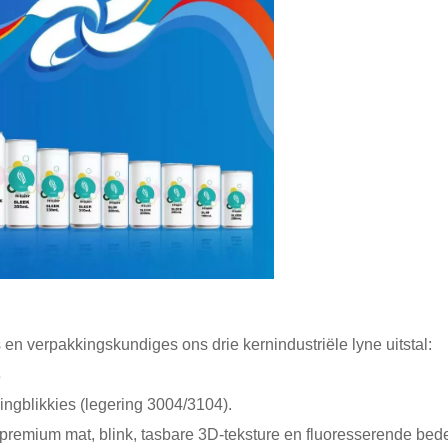
 en verpakkingskundiges ons drie kernindustriële lyne uitstal:
s
ngblikkies (legering 3004/3104).
t premium mat, blink, tasbare 3D-teksture en fluoresserende bed