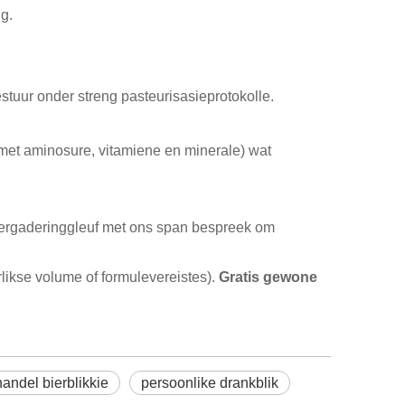
g.
uur onder streng pasteurisasieprotokolle.
 met aminosure, vitamiene en minerale) wat
 vergaderinggleuf met ons span bespreek om
rlikse volume of formulevereistes).
Gratis gewone
handel bierblikkie
persoonlike drankblik