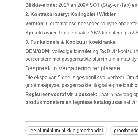
Blikkie-einde:
202# en 209# SOT (Stay-on-Tab) en
2. Kontrakbrouery: Koringbier / Witbier
Vermoë:
6 outomatiese hoëspoed-vullyne onderste
Spesifikasies:
Pasgemaakte ABV-formulerings (2-8%
3. Funksionele & Koolzuur Koeldranke
OEM/ODM:
Volledige formulering R&D vir koolzuur
ooreenstem met pasgemaakte aluminium-inmaakly
Bespreek 'n Vergadering ter plaatse
Die ekspo van 5 dae is gewoonlik vol verkeer. Om d
grootmaatpryse, pasgemaakte litografie-proefdruk o
Registreer vooraf vir u besoek:
Laat 'n navraag op
produkmonsters en tegniese katalogusse
sal vi
leë aluminium blikkie groothandel
groothande