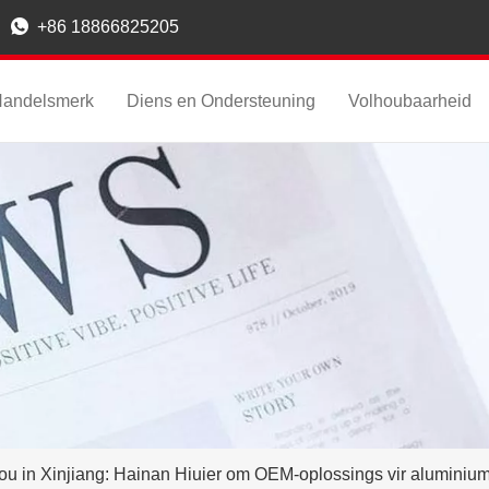

+86 18866825205
andelsmerk
Diens en Ondersteuning
Volhoubaarheid
jou in Xinjiang: Hainan Hiuier om OEM-oplossings vir aluminium