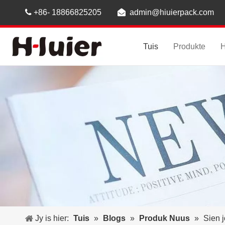

+86- 18866825205

admin@hiuierpack.com
Tuis
Produkte
H
Jy is hier:
Tuis
»
Blogs
»
Produk Nuus
»
Sien 