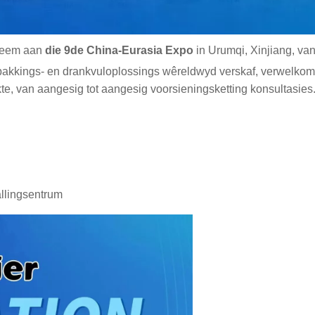
lneem aan
die 9de China-Eurasia Expo
in Urumqi, Xinjiang, va
pakkings- en drankvuloplossings wêreldwyd verskaf, verwelkom
kte, van aangesig tot aangesig voorsieningsketting konsultasies
allingsentrum