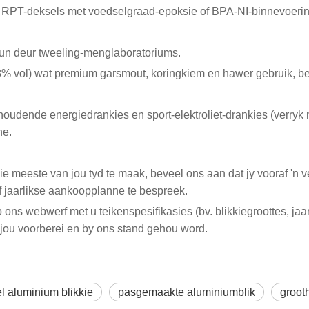
 RPT-deksels met voedselgraad-epoksie of BPA-NI-binnevoerin
un deur tweeling-menglaboratoriums.
 vol) wat premium garsmout, koringkiem en hawer gebruik, best
houdende energiedrankies en sport-elektroliet-drankies (verryk
ne.
ie meeste van jou tyd te maak, beveel ons aan dat jy vooraf 'n
f jaarlikse aankoopplanne te bespreek.
 ons webwerf met u teikenspesifikasies (bv. blikkiegroottes, jaa
r jou voorberei en by ons stand gehou word.
l aluminium blikkie
pasgemaakte aluminiumblik
groot