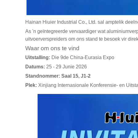
Hainan Hiuier Industrial Co., Ltd. sal amptelik dee
As 'n geïntegreerde vervaardiger wat aluminiumver
uitvoerverspreiders om ons stand te besoek vir dire
Waar om ons te vind
Uitstalling:
Die 9de China-Eurasia Expo
Datums:
25 - 29 Junie 2026
Standnommer:
Saal 15, J1-2
Plek:
Xinjiang Internasionale Konferensie- en Uitst