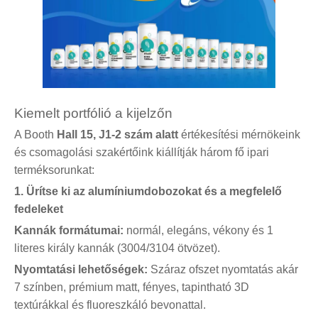
Kiemelt portfólió a kijelzőn
A Booth
Hall 15, J1-2 szám alatt
értékesítési mérnökeink
és csomagolási szakértőink kiállítják három fő ipari
terméksorunkat:
1. Ürítse ki az alumíniumdobozokat és a megfelelő
fedeleket
Kannák formátumai:
normál, elegáns, vékony és 1
literes király kannák (3004/3104 ötvözet).
Nyomtatási lehetőségek:
Száraz ofszet nyomtatás akár
7 színben, prémium matt, fényes, tapintható 3D
textúrákkal és fluoreszkáló bevonattal.