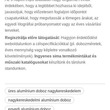
érdekében, hogy a legtöbbet hozhassa ki idejéből,
javasoljuk, hogy előzetesen foglaljon időpontot
csapatunkkal, hogy megvitassák a tömeges árakat, az
egyedi litográfiai próbanyomatot vagy az éves vásárlási
terveket.
Regisztrálja előre látogatását:
Hagyjon érdeklődést
weboldalunkon a célspecifikációkkal (pl. dobozméretek,
éves mennyiség vagy képletre vonatkozó
követelmények).
Ingyenes sima termékmintákat és
műszaki katalógusokat
készítünk és tárolunk
standunkon.
üres alumínium doboz nagykereskedelem
nagykereskedelmi alumínium doboz
egyedi alumínium doboz