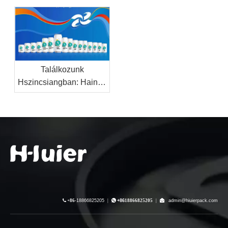
italmárkákhoz
Találkozunk
Hszincsiangban: Hainan
Hiuier alumínium
csomagolási és
italgyártó megoldásokat
mutat be a 9. Kína-
Eurázsia Expón

+86-
18866825205
|

+86
18866825205
|

admin@hiuierpack.com