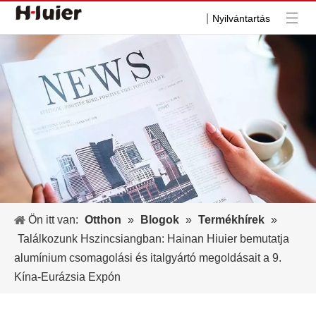
|
Nyilvántartás
Ön itt van:
Otthon
»
Blogok
»
Termékhírek
»
Találkozunk Hszincsiangban: Hainan Hiuier bemutatja
alumínium csomagolási és italgyártó megoldásait a 9.
Kína-Eurázsia Expón