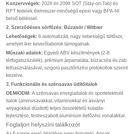
Konzervvégek:
202# és 209# SOT (Stay-on-Tab) és
RPT fedelek élelmiszer-minőségű epoxi vagy BPA-NI
belső béléssel.
2. Szerződéses sörfőzés: Búzasör / Witbier
Lehetőségek:
6 automatizált, nagy sebességű töltősor,
amelyet iker keverőlaborok támogatnak.
Műszaki adatok:
Egyedi ABV készítmények (2-8
térfogatszázalék), prémium árpamaláta, búzacsíra és zab
felhasználásával, szigorú pasztőrözési protokollok szerint
kezelve.
3. Funkcionális és szénsavas üdítőitalok
OEM/ODM:
A szénsavas energiaitalok és sportelektrolit
italok (aminosavakkal, vitaminokkal és ásványi
anyagokkal dúsított) teljes összetételű kutatás-
fejlesztése, testreszabott alumínium befőzési vonalakkal.
Foglaljon helyszíni találkozót
Az 5 napos expó általában nagy forgalmú. Annak