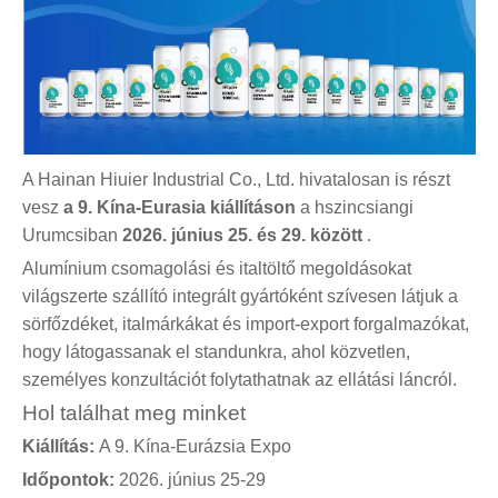
A Hainan Hiuier Industrial Co., Ltd. hivatalosan is részt
vesz
a 9. Kína-Eurasia kiállításon
a hszincsiangi
Urumcsiban
2026. június 25. és 29. között
.
Alumínium csomagolási és italtöltő megoldásokat
világszerte szállító integrált gyártóként szívesen látjuk a
sörfőzdéket, italmárkákat és import-export forgalmazókat,
hogy látogassanak el standunkra, ahol közvetlen,
személyes konzultációt folytathatnak az ellátási láncról.
Hol találhat meg minket
Kiállítás:
A 9. Kína-Eurázsia Expo
Időpontok:
2026. június 25-29