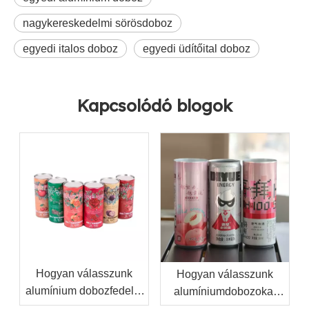
nagykereskedelmi sörösdoboz
egyedi italos doboz
egyedi üdítőital doboz
Kapcsolódó blogok
Hogyan válasszunk
Hogyan válasszunk
alumínium dobozfedelet
alumíniumdobozokat
az italtöltő sorokhoz
saját márkás