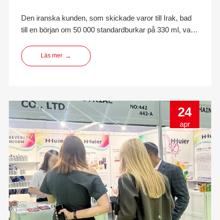
Den iranska kunden, som skickade varor till Irak, bad
till en början om 50 000 standardburkar på 330 ml, var
och en packad med 200, med LOCK. Efter att ha fått
förfrågan började våra affärskollegor sortera offerten,
Läs mer
→
inklusive kostnaden för lådor och manuellt arbete, etc.
Kunden behövde en liten konti.
24
apr