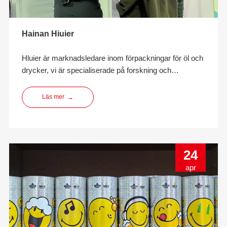
Hainan Hiuier
Hluier är marknadsledare inom förpackningar för öl och
drycker, vi är specialiserade på forskning och
utveckling, innovation, design, tillverkning och
tillhandahåller miljövänliga
Läs mer
→
dryckesförpackningslösningar.
24
apr