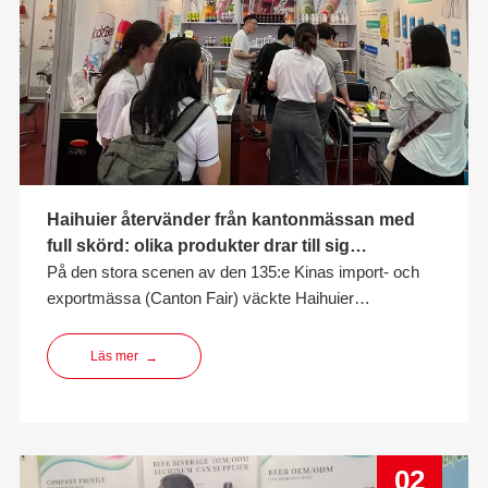
Haihuier återvänder från kantonmässan med
full skörd: olika produkter drar till sig
uppmärksamhet och win-win-samarbete inleder
På den stora scenen av den 135:e Kinas import- och
en ny resa
exportmässa (Canton Fair) väckte Haihuier
framgångsrikt global uppmärksamhet med sina
innovativa produkter och utmärkta tjänster, och blev en
Läs mer
→
anmärkningsvärd närvaro på mässan. Genom en
diversifierad produktmatris inklusive aluminiumburkar,
hantverksöl, fru
02