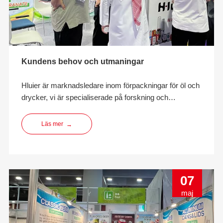
Kundens behov och utmaningar
Hluier är marknadsledare inom förpackningar för öl och
drycker, vi är specialiserade på forskning och
utveckling, innovation, design, tillverkning och
tillhandahåller miljövänliga
Läs mer
→
dryckesförpackningslösningar.
07
maj