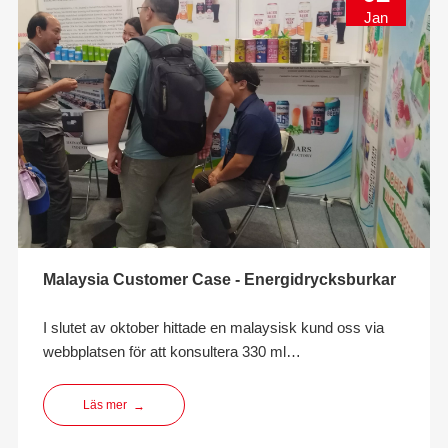
Jan
Malaysia Customer Case - Energidrycksburkar
I slutet av oktober hittade en malaysisk kund oss ​​via
webbplatsen för att konsultera 330 ml
energidrycksförpackningar i aluminiumburk. Efter
nästan en månads kommunikation valde kunden att
Läs mer
→
samarbeta med oss ​​vad gäller export- och
produktionserfarenhet efter att ha jämfört med många