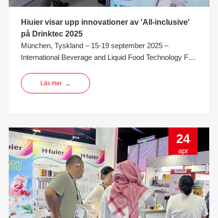
Hiuier visar upp innovationer av 'All-inclusive'
på Drinktec 2025
München, Tyskland – 15-19 september 2025 –
International Beverage and Liquid Food Technology Fair
(drinktec 2025) bekräftade återigen sin roll som
världens ledande evenemang för dryckes- och flytande
Läs mer
→
livsmedelsindustrin. Experter, tillverkare och
beslutsfattare från hela Europa och runt om i världen
24
apr