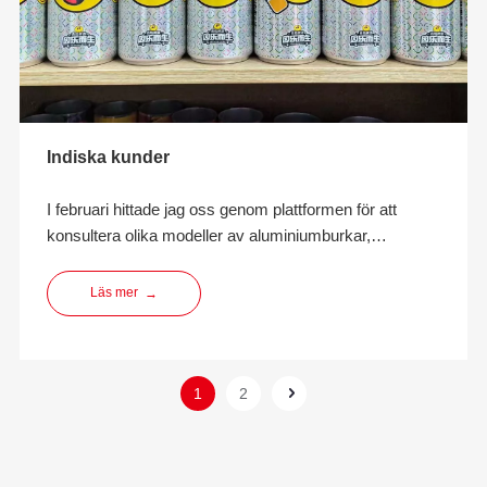
Indiska kunder
I februari hittade jag oss genom plattformen för att
konsultera olika modeller av aluminiumburkar,
aluminiumlockprodukter och försiktighetsåtgärder för
fyllning av aluminiumburkar. Efter en månads
Läs mer
→
kommunikation och kontakt mellan affärskollegor och
kunder etablerades förtroendet gradvis. Kunden ville
göra om
1
2