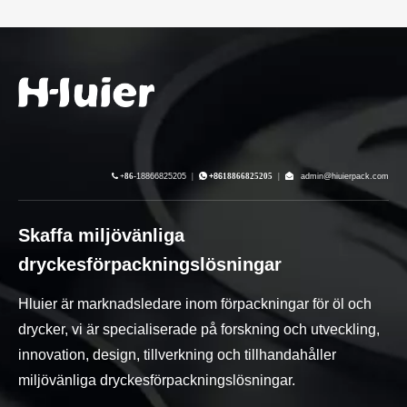

+86-
18866825205
|

+86
18866825205
|

admin@hiuierpack.com
Skaffa miljövänliga
dryckesförpackningslösningar
Hluier är marknadsledare inom förpackningar för öl och
drycker, vi är specialiserade på forskning och utveckling,
innovation, design, tillverkning och tillhandahåller
miljövänliga dryckesförpackningslösningar.