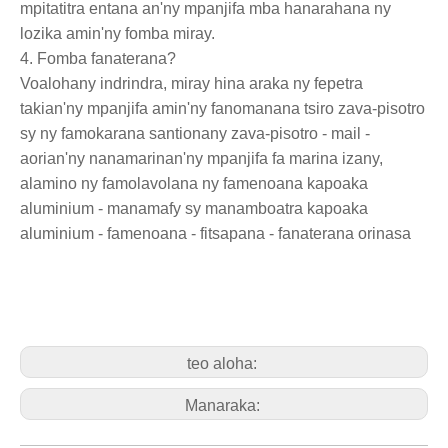
mpitatitra entana an'ny mpanjifa mba hanarahana ny
lozika amin'ny fomba miray.
4. Fomba fanaterana?
Voalohany indrindra, miray hina araka ny fepetra
takian'ny mpanjifa amin'ny fanomanana tsiro zava-pisotro
sy ny famokarana santionany zava-pisotro - mail -
aorian'ny nanamarinan'ny mpanjifa fa marina izany,
alamino ny famolavolana ny famenoana kapoaka
aluminium - manamafy sy manamboatra kapoaka
aluminium - famenoana - fitsapana - fanaterana orinasa
teo aloha:
Manaraka: