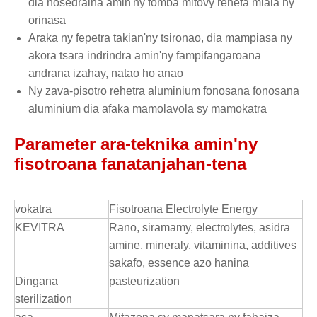
dia hosedraina amin'ny fomba mitovy rehefa miala ny
orinasa
Araka ny fepetra takian'ny tsironao, dia mampiasa ny
akora tsara indrindra amin'ny fampifangaroana
andrana izahay, natao ho anao
Ny zava-pisotro rehetra aluminium fonosana fonosana
aluminium dia afaka mamolavola sy mamokatra
Parameter ara-teknika amin'ny
fisotroana fanatanjahan-tena
vokatra
Fisotroana Electrolyte Energy
KEVITRA
Rano, siramamy, electrolytes, asidra
amine, mineraly, vitaminina, additives
sakafo, essence azo hanina
Dingana
pasteurization
sterilization