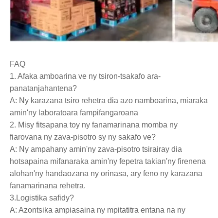
FAQ
1. Afaka amboarina ve ny tsiron-tsakafo ara-
panatanjahantena?
A: Ny karazana tsiro rehetra dia azo namboarina, miaraka
amin'ny laboratoara fampifangaroana
2. Misy fitsapana toy ny fanamarinana momba ny
fiarovana ny zava-pisotro sy ny sakafo ve?
A: Ny ampahany amin'ny zava-pisotro tsirairay dia
hotsapaina mifanaraka amin'ny fepetra takian'ny firenena
alohan'ny handaozana ny orinasa, ary feno ny karazana
fanamarinana rehetra.
3.Logistika safidy?
A: Azontsika ampiasaina ny mpitatitra entana na ny