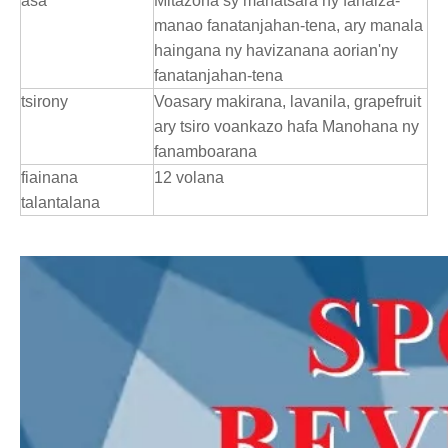
asa
Mitazona sy manatsara ny fahaiza-
manao fanatanjahan-tena, ary manala
haingana ny havizanana aorian'ny
fanatanjahan-tena
tsirony
Voasary makirana, lavanila, grapefruit
ary tsiro voankazo hafa Manohana ny
fanamboarana
fiainana
12 volana
talantalana