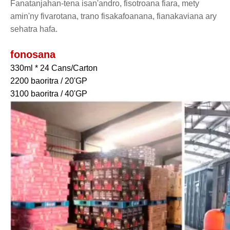
Fanatanjahan-tena isan'andro, fisotroana fiara, mety
amin'ny fivarotana, trano fisakafoanana, fianakaviana ary
sehatra hafa.
fonosana
330ml * 24 Cans/Carton
2200 baoritra / 20'GP
3100 baoritra / 40'GP