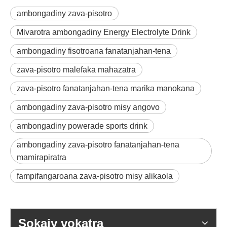
ambongadiny zava-pisotro
Mivarotra ambongadiny Energy Electrolyte Drink
ambongadiny fisotroana fanatanjahan-tena
zava-pisotro malefaka mahazatra
zava-pisotro fanatanjahan-tena marika manokana
ambongadiny zava-pisotro misy angovo
ambongadiny powerade sports drink
ambongadiny zava-pisotro fanatanjahan-tena
mamirapiratra
fampifangaroana zava-pisotro misy alikaola
Sokajy vokatra