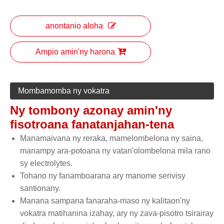
anontanio aloha
Ampio amin'ny harona
Mombamomba ny vokatra
Ny tombony azonay amin'ny
fisotroana fanatanjahan-tena
Manamaivana ny reraka, mamelombelona ny saina,
manampy ara-potoana ny vatan'olombelona mila rano
sy electrolytes.
Tohano ny fanamboarana ary manome serivisy
santionany.
Manana sampana fanaraha-maso ny kalitaon'ny
vokatra matihanina izahay, ary ny zava-pisotro tsirairay