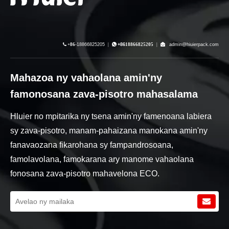

+86-
18866825205
|

+86
18866825205
|

admin@hiuierpack.com
Mahazoa ny vahaolana amin'ny
famonosana zava-pisotro mahasalama
Hluier no mpitarika ny tsena amin'ny famenoana labiera
sy zava-pisotro, manam-pahaizana manokana amin'ny
fanavaozana fikarohana sy fampandrosoana,
famolavolana, famokarana ary manome vahaolana
fonosana zava-pisotro mahavelona ECO.