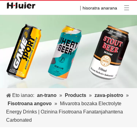
|
hisoratra anarana
Eto ianao:
an-trano
»
Products
»
zava-pisotro
»
Fisotroana angovo
»
Mivarotra bozaka Electrolyte
Energy Drinks | Ozinina Fisotroana Fanatanjahantena
Carbonated