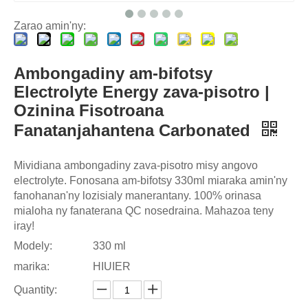
Zarao amin'ny:
Ambongadiny am-bifotsy
Electrolyte Energy zava-pisotro |
Ozinina Fisotroana
Fanatanjahantena Carbonated
Mividiana ambongadiny zava-pisotro misy angovo
electrolyte. Fonosana am-bifotsy 330ml miaraka amin'ny
fanohanan'ny lozisialy manerantany. 100% orinasa
mialoha ny fanaterana QC nosedraina. Mahazoa teny
iray!
Modely:
330 ml
marika:
HIUIER
Quantity: