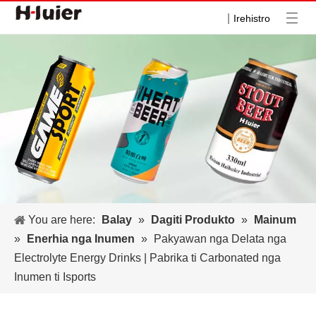
|
Irehistro
You are here:
Balay
»
Dagiti Produkto
»
Mainum
»
Enerhia nga Inumen
»
Pakyawan nga Delata nga
Electrolyte Energy Drinks | Pabrika ti Carbonated nga
Inumen ti Isports