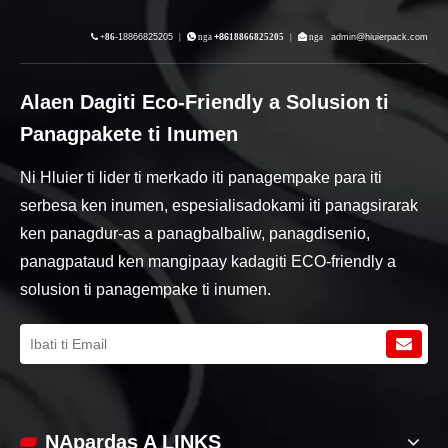

+86-
18866825205
|
 nga
+86
18866825205
|
 nga
admin@hiuierpack.com
Alaen Dagiti Eco-Friendly a Solusion ti
Panagpakete ti Inumen
Ni Hluier ti lider ti merkado iti panagempake para iti
serbesa ken inumen, espesialisadokami iti panagsirarak
ken panagdur-as a panagbalbaliw, panagdisenio,
panagpataud ken mangipaay kadagiti ECO-friendly a
solusion ti panagempake ti inumen.
NApardas A LINKS