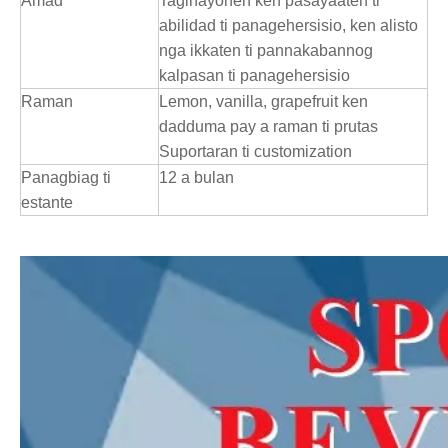
Amad
Taginayonen ken pasayaaten ti
abilidad ti panagehersisio, ken alisto
nga ikkaten ti pannakabannog
kalpasan ti panagehersisio
Raman
Lemon, vanilla, grapefruit ken
dadduma pay a raman ti prutas
Suportaran ti customization
Panagbiag ti
12 a bulan
estante