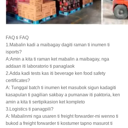
FAQ ti FAQ
1.Mabalin kadi a maibagay dagiti raman ti inumen ti
isports?
A:Amin a kita ti raman ket mabalin a maibagay, nga
addaan iti laboratorio ti panaglaok
2.Adda kadi tests kas iti beverage ken food safety
certificates?
A: Tunggal batch ti inumen ket masubok sigun kadagiti
kasapulan ti pagilian sakbay a pumanaw iti paktoria, ken
amin a kita ti sertipikasion ket kompleto
3.Logistics ti panagpili?
A: Mabalinmi nga usaren ti freight forwarder-mi wenno ti
bukod a freight forwarder ti kostumer tapno masurot ti