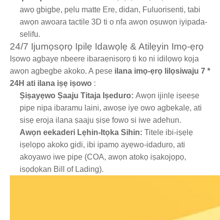
awọ gbigbẹ, pẹlu matte Ere, didan, Fuluorisenti, tabi
awọn awoara tactile 3D ti o nfa awọn oṣuwọn iyipada-
selifu.
24/7 Ijumọsọrọ Ipilẹ Idawọlẹ & Atilẹyin Imọ-ẹrọ
Iṣowo agbaye nbeere ibaraẹnisọrọ ti ko ni idilọwọ kọja
awọn agbegbe akoko. A pese
ilana imọ-ẹrọ lilọsiwaju 7 *
24H ati ilana iṣẹ iṣowo
:
Ṣiṣayẹwo Ṣaaju Titaja Iṣeduro:
Awọn ijinlẹ iṣeeṣe
pipe nipa ibaramu laini, awoṣe iye owo agbekalẹ, ati
sisẹ eroja ilana ṣaaju ṣiṣe fowo si iwe adehun.
Awọn eekaderi Lẹhin-Itọka Sihin:
Titele ibi-iṣẹlẹ
iṣelọpọ akoko gidi, ibi ipamọ ayẹwo-idaduro, ati
akoyawo iwe pipe (COA, awọn atokọ iṣakojọpọ,
isọdọkan Bill of Lading).