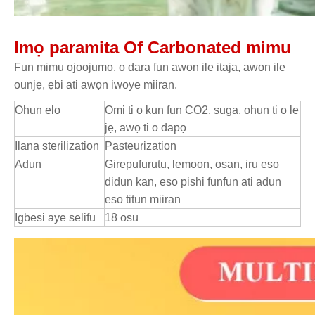
Imọ paramita Of Carbonated mimu
Fun mimu ojoojumọ, o dara fun awọn ile itaja, awọn ile
ounjẹ, ẹbi ati awọn iwoye miiran.
Ohun elo
Omi ti o kun fun CO2, suga, ohun ti o le
jẹ, awọ ti o dapọ
Ilana sterilization
Pasteurization
Adun
Girepufurutu, lẹmọọn, osan, iru eso
didun kan, eso pishi funfun ati adun
eso titun miiran
Igbesi aye selifu
18 osu