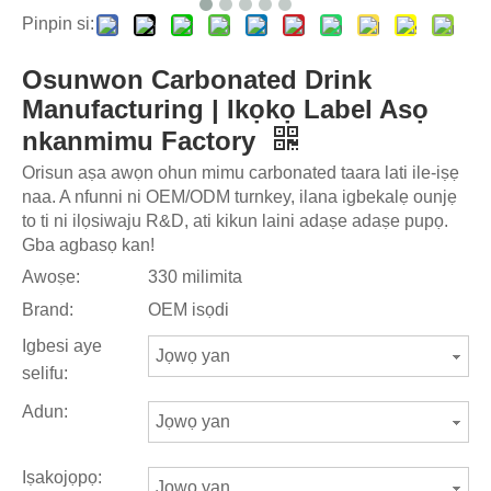
Pinpin si:
Osunwon Carbonated Drink
Manufacturing | Ikọkọ Label Asọ
nkanmimu Factory
Orisun aṣa awọn ohun mimu carbonated taara lati ile-iṣẹ
naa. A nfunni ni OEM/ODM turnkey, ilana igbekalẹ ounjẹ
to ti ni ilọsiwaju R&D, ati kikun laini adaṣe adaṣe pupọ.
Gba agbasọ kan!
Awoṣe:
330 milimita
Brand:
OEM isọdi
Igbesi aye
Jọwọ yan
selifu:
Adun:
Jọwọ yan
Iṣakojọpọ:
Jọwọ yan