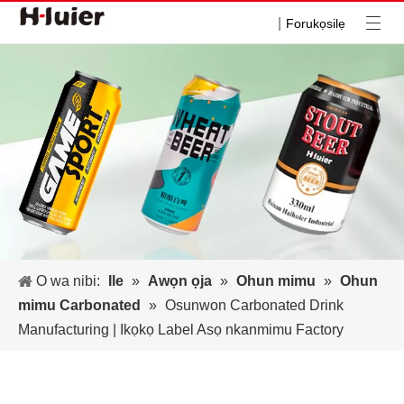
|
Forukọsilẹ
O wa nibi:
Ile
»
Awọn ọja
»
Ohun mimu
»
Ohun
mimu Carbonated
»
Osunwon Carbonated Drink
Manufacturing | Ikọkọ Label Asọ nkanmimu Factory