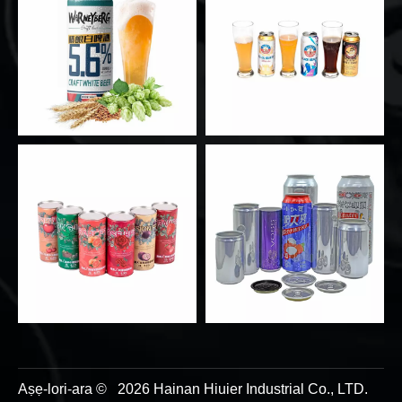
Aṣẹ-lori-ara ©
2026
Hainan Hiuier Industrial Co., LTD.