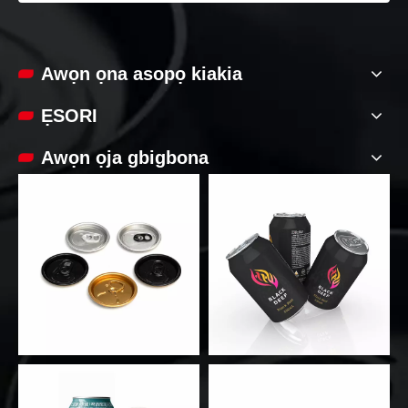
Awọn ọna asopọ kiakia
ẸSORI
Awọn ọja gbigbona