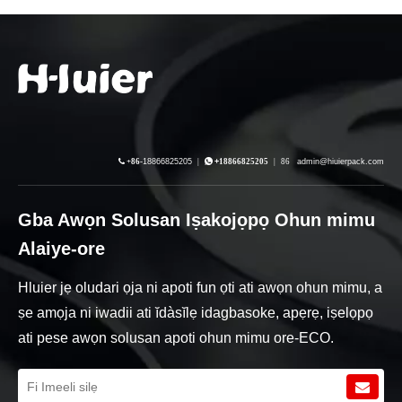

+86-
18866825205
|

+
18866825205
|
86
admin@hiuierpack.com
Gba Awọn Solusan Iṣakojọpọ Ohun mimu
Alaiye-ore
Hluier jẹ oludari ọja ni apoti fun ọti ati awọn ohun mimu, a
ṣe amọja ni iwadii ati ĭdàsĭlẹ idagbasoke, apẹrẹ, iṣelọpọ
ati pese awọn solusan apoti ohun mimu ore-ECO.