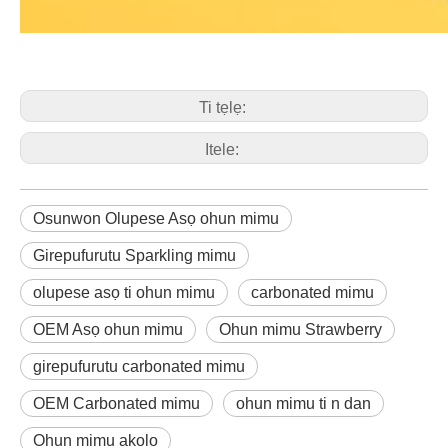
Ti tẹlẹ:
Itele:
Osunwon Olupese Asọ ohun mimu
Girepufurutu Sparkling mimu
olupese asọ ti ohun mimu
carbonated mimu
OEM Asọ ohun mimu
Ohun mimu Strawberry
girepufurutu carbonated mimu
OEM Carbonated mimu
ohun mimu ti n dan
Ohun mimu akolo