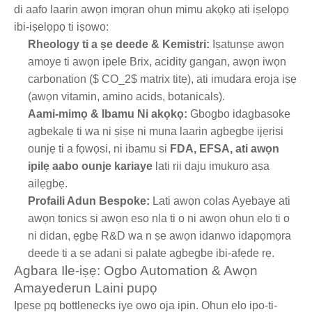
di aafo laarin awọn imọran ohun mimu akọkọ ati iṣelọpọ
ibi-iṣelọpọ ti iṣowo:
Rheology ti a ṣe deede & Kemistri:
Iṣatunṣe awọn
amoye ti awọn ipele Brix, acidity gangan, awọn iwọn
carbonation ($ CO_2$ matrix titẹ), ati imudara eroja iṣẹ
(awọn vitamin, amino acids, botanicals).
Aami-mimọ & Ibamu Ni akọkọ:
Gbogbo idagbasoke
agbekalẹ ti wa ni ṣiṣe ni muna laarin agbegbe ijẹrisi
ounjẹ ti a fọwọsi, ni ibamu si
FDA, EFSA, ati awọn
ipilẹ aabo ounje kariaye
lati rii daju imukuro aṣa
ailẹgbẹ.
Profaili Adun Bespoke:
Lati awọn colas Ayebaye ati
awọn tonics si awọn eso nla ti o ni awọn ohun elo ti o
ni didan, ẹgbẹ R&D wa n ṣe awọn idanwo idapọmọra
deede ti a ṣe adani si palate agbegbe ibi-afẹde rẹ.
Agbara Ile-iṣẹ: Ogbo Automation & Awọn
Amayederun Laini pupọ
Ipese pq bottlenecks iye owo oja ipin. Ohun elo ipo-ti-