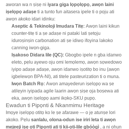
aworan wa n ṣiṣẹ ni
iyara giga lọpọlọpọ, awọn laini
iṣelọpọ adaṣe
ti a tunto fun aitasera ipele ti o pọju ati
awọn akoko idari idinku:
Aseptic & Tekinoloji Imudara Titẹ:
Awọn laini kikun
counter-titẹ ti a ṣe adaṣe ni pataki lati ṣetọju
iduroṣinṣin carbonation ati ṣe idiwọ ifoyina lakoko
canning iwọn-giga.
Iṣakoso Didara lile (QC):
Gbogbo ipele n gba idanwo
eleto, pẹlu ayewo oju omi lemọlemọ, awọn sọwedowo
iyipo adaṣe adaṣe, awọn idanwo iṣotitọ bo inu (awọn
igbelewọn BPA-NI), ati titele pasteurization ti o muna.
Iwọn Batch Rọ:
Awọn amayederun iṣelọpọ wa ṣe
atilẹyin iyipada agile laarin awọn ṣiṣe ọja boṣewa ati
eka, awọn iṣelọpọ aami ikọkọ-SKU pupọ.
Ewadun ti Pipọnti & Nkanmimu Heritage
Imọye iṣelọpọ otitọ ko le ṣe afarawe — o jẹ atunṣe lori
akoko. Pẹlu
sanlalu, olona-odun ise iriri leta ti awọn
mejeeji iṣẹ ọti Pipọnti ati ti kii-ọti-lile gbóògì
, a ni ohun