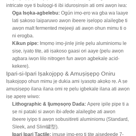
intricate oye ti bulọọgi-ti ibi iduroṣinṣin ati omi awọn iwa:
Ọga Isọka-agbelebu:
Ogún imọ-ẹrọ wa gba wa laaye
lati ṣakoso laiparuwo awọn ibeere iṣelọpọ alailẹgbẹ ti
awọn malt fermented mejeeji ati awọn ohun mimu ti o
ni erogba.
Kikun pipe:
Imọmọ imọ-jinlẹ jinlẹ pẹlu aluminiomu le
ṣiṣẹ, iyatọ titẹ, ati iṣakoso gaasi ori aaye (pẹlu awọn
agbara iwọn lilo nitrogen fun awọn agbekalẹ acid-
kekere).
Ipari-si-Ipari Iṣakojọpọ & Amuṣiṣẹpọ Oniru
Iṣakojọpọ ohun mimu jẹ dukia ami iyasọtọ akọkọ rẹ. A ṣe
amuṣiṣẹpọ ilana ilana omi rẹ pẹlu igbekalẹ ilana ati awọn
iṣẹ apẹrẹ wiwo:
Lithographic & Ijumọsọrọ Dada:
Apẹrẹ ipilẹ pipe ti a
ṣe ni pataki si awọn ibi-afẹde alailẹgbẹ ati awọn
ibeere iyipo ti awọn sobusitireti aluminiomu (Standard,
Sleek, and Slim罐型).
Ipari Ipari Tactile:
imuse imọ-ẹrọ ti titẹ aiṣedeede 7-