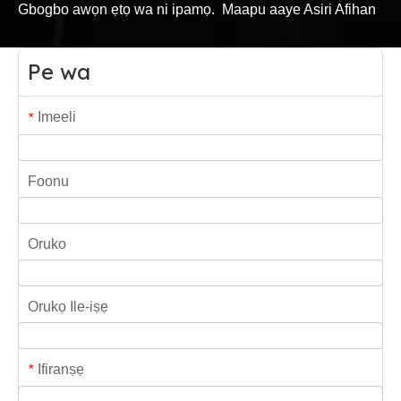
Gbogbo awọn ẹtọ wa ni ipamọ.
Maapu
aaye
Asiri Afihan
Pe wa
Imeeli
*
Foonu
Oruko
Orukọ Ile-iṣẹ
Ifiranṣẹ
*