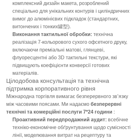
комплексний дизайн макета, розроблений
спеціально для унікальних контурів і циліндричних
вимог до алюмінієвих підкладок (стандартних,
витончених і тонких罐型).
Виконання тактильної обробки:
технічна
реалізація 7-кольорового сухого офсетного друку,
включаючи преміальні матові, глянцеві,
флуоресцентні або 3D тактильні текстури, які
підвищують коефіцієнти конверсії готових
матеріалів.
Цілодобова консультація та технічна
підтримка корпоративного рівня
Міжнародна торгівля вимагає безперервного зв’язку
між часовими поясами. Ми надаємо
безперервні
технічні та комерційні послуги 7*24 години
:
Проактивний передпродажний аудит:
всебічне
техніко-економічне обґрунтування щодо сумісності
лінії, моделювання витрат на рецептуру та