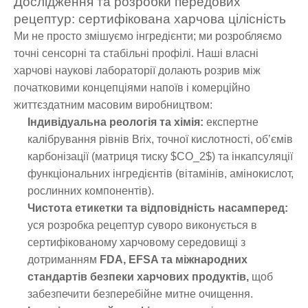
Дослідження та розробки передових
рецептур: сертифікована харчова цілісність
Ми не просто змішуємо інгредієнти; ми розробляємо
точні сенсорні та стабільні профілі. Наші власні
харчові наукові лабораторії долають розрив між
початковими концепціями напоїв і комерційно
життєздатним масовим виробництвом:
Індивідуальна реологія та хімія:
експертне
калібрування рівнів Brix, точної кислотності, об’ємів
карбонізації (матриця тиску $CO_2$) та інкапсуляції
функціональних інгредієнтів (вітамінів, амінокислот,
рослинних компонентів).
Чистота етикетки та відповідність насамперед:
уся розробка рецептур суворо виконується в
сертифікованому харчовому середовищі з
дотриманням
FDA, EFSA та міжнародних
стандартів безпеки харчових продуктів,
щоб
забезпечити безперебійне митне очищення.