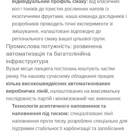
Індивідуальний профіль смаку:
від класичних
кол і тоніків до ігристих рослинних напоїв із
екзотичними фруктами, наша команда дослідників і
розробників проводить точні експерименти зі
змішування, налаштовані відповідно до
регіонального смаку вашої цільової групи.
Промислова потужність: розвинена
автоматизація та багатолінійна
інфраструктура
Вузькі місця ланцюга постачань коштують частки
ринку. На нашому сучасному обладнанні працює
кілька високошвидкісних автоматизованих
виробничих ліній,
налаштованих на максимальну
послідовність партій і мінімізований час виконання:
Технологія асептичного наповнення та
наповнення під тиском:
спеціалізовані лінії
наповнення проти тиску, розроблені спеціально для
підтримки стабільності карбонізації та запобігання