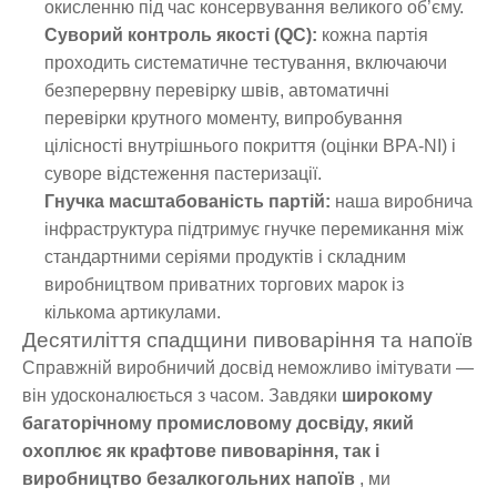
окисленню під час консервування великого об’єму.
Суворий контроль якості (QC):
кожна партія
проходить систематичне тестування, включаючи
безперервну перевірку швів, автоматичні
перевірки крутного моменту, випробування
цілісності внутрішнього покриття (оцінки BPA-NI) і
суворе відстеження пастеризації.
Гнучка масштабованість партій:
наша виробнича
інфраструктура підтримує гнучке перемикання між
стандартними серіями продуктів і складним
виробництвом приватних торгових марок із
кількома артикулами.
Десятиліття спадщини пивоваріння та напоїв
Справжній виробничий досвід неможливо імітувати —
він удосконалюється з часом. Завдяки
широкому
багаторічному промисловому досвіду, який
охоплює як крафтове пивоваріння, так і
виробництво безалкогольних напоїв
, ми