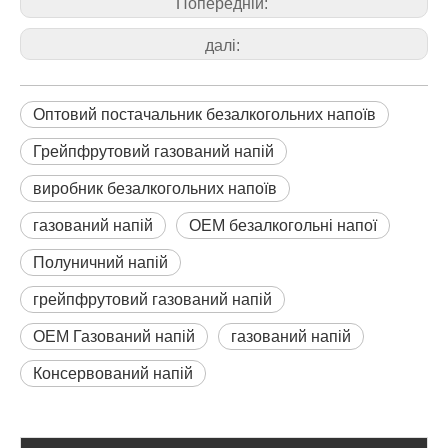
Попередній:
далі:
Оптовий постачальник безалкогольних напоїв
Грейпфрутовий газований напій
виробник безалкогольних напоїв
газований напій
OEM безалкогольні напої
Полуничний напій
грейпфрутовий газований напій
OEM Газований напій
газований напій
Консервований напій