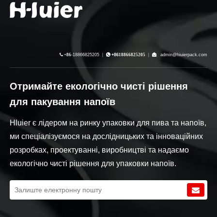

+86-
18866825205
|

+86
18866825205
|

admin@hiuierpack.com
Отримайте екологічно чисті рішення
для пакування напоїв
Hluier є лідером на ринку упаковки для пива та напоїв,
ми спеціалізуємося на дослідницьких та інноваційних
розробках, проектуванні, виробництві та надаємо
екологічно чисті рішення для упаковки напоїв.