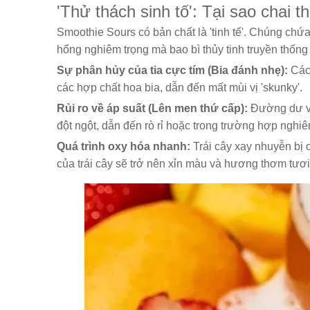
'Thử thách sinh tố': Tại sao chai 
Smoothie Sours có bản chất là 'tinh tế'. Chúng chứ
hổng nghiêm trọng mà bao bì thủy tinh truyền thống
Sự phân hủy của tia cực tím (Bia đánh nhẹ):
Các
các hợp chất hoa bia, dẫn đến mất mùi vị 'skunky'.
Rủi ro về áp suất (Lên men thứ cấp):
Đường dư và 
đột ngột, dẫn đến rò rỉ hoặc trong trường hợp nghiê
Quá trình oxy hóa nhanh:
Trái cây xay nhuyễn bị 
của trái cây sẽ trở nên xỉn màu và hương thơm tươi 