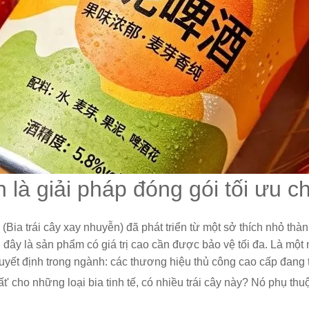
à giải pháp đóng gói tối ưu cho
Bia trái cây xay nhuyễn) đã phát triển từ một sở thích nhỏ thà
ỡ, đây là sản phẩm có giá trị cao cần được bảo vệ tối đa. Là m
 quyết định trong ngành: các thương hiệu thủ công cao cấp đan
nhất' cho những loại bia tinh tế, có nhiều trái cây này? Nó phụ t