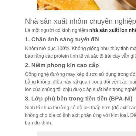
Nhà sản xuất nhôm chuyên nghiệp 
Là một người có kinh nghiệm
nhà sản xuất lon n
1. Chặn ánh sáng tuyệt đối
Nhôm mờ đục 100%. Không giống như thủy tinh mà
bảo rằng các protein tinh tế và sắc tố trái cây vẫn 
2. Niêm phong kín cao cấp
Công nghệ đường may kép được sử dụng trong đóng 
bằng không, điều này rất quan trọng đối với các lo
lon của chúng tôi chịu được áp suất bên trong nghiêm
3. Lớp phủ bên trong tiên tiến (BPA-NI)
Sinh tố chua thường có độ pH thấp hơn (độ axit ca
không cho bia có tính axit phản ứng với kim loại. Đ
bạn dự định.