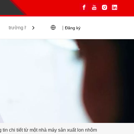
trường hợp
Blog
Liên hệ
|
Đăng ký
g tin chi tiết từ một nhà máy sản xuất lon nhôm