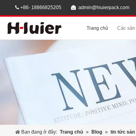

+86- 18866825205

admin@hiuierpack.com
Trang chủ
Các sản
Bạn đang ở đây:
Trang chủ
»
Blog
»
tin tức sả