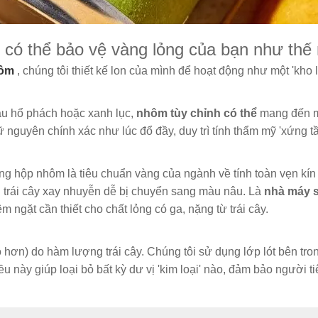
có thể bảo vệ vàng lỏng của bạn như thế
hôm
, chúng tôi thiết kế lon của mình để hoạt động như một 'kh
u hổ phách hoặc xanh lục,
nhôm tùy chỉnh có thể
mang đến m
giữ nguyên chính xác như lúc đổ đầy, duy trì tính thẩm mỹ 'xứng 
hộp nhôm là tiêu chuẩn vàng của ngành về tính toàn vẹn kín 
ại trái cây xay nhuyễn dễ bị chuyển sang màu nâu. Là
nhà máy 
 ngặt cần thiết cho chất lỏng có ga, nặng từ trái cây.
o hơn) do hàm lượng trái cây. Chúng tôi sử dụng lớp lót bên 
iều này giúp loại bỏ bất kỳ dư vị 'kim loại' nào, đảm bảo người 