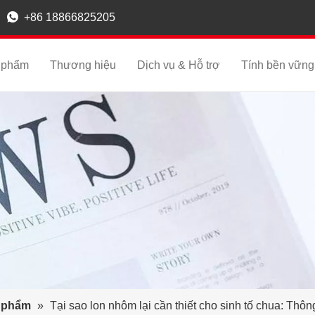

+86 18866825205
 phẩm
Thương hiệu
Dịch vụ & Hỗ trợ
Tính bền vững
n phẩm
»
Tại sao lon nhôm lại cần thiết cho sinh tố chua: Thôn