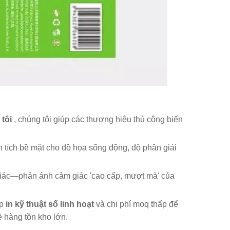
 tôi
, chúng tôi giúp các thương hiệu thủ công biến
n tích bề mặt cho đồ họa sống động, độ phân giải
iác—phản ánh cảm giác 'cao cấp, mượt mà' của
áp
in kỹ thuật số linh hoạt
và chi phí moq thấp để
 hàng tồn kho lớn.