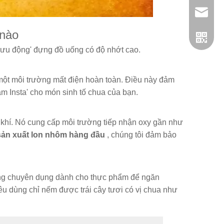
admin@h
 nào
o lưu động' đựng đồ uống có độ nhớt cao.
ột môi trường mất điện hoàn toàn. Điều này đảm
tầm Insta' cho món sinh tố chua của bạn.
khí. Nó cung cấp môi trường tiếp nhận oxy gần như
sản xuất lon nhôm hàng đầu
, chúng tôi đảm bảo
whatsap
trong chuyên dụng dành cho thực phẩm để ngăn
tiêu dùng chỉ nếm được trái cây tươi có vị chua như