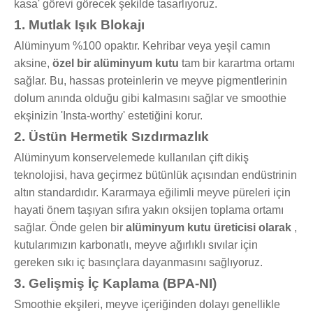
kasa' görevi görecek şekilde tasarlıyoruz.
1. Mutlak Işık Blokajı
Alüminyum %100 opaktır. Kehribar veya yeşil camın
aksine,
özel bir alüminyum kutu
tam bir karartma ortamı
sağlar. Bu, hassas proteinlerin ve meyve pigmentlerinin
dolum anında olduğu gibi kalmasını sağlar ve smoothie
ekşinizin 'Insta-worthy' estetiğini korur.
2. Üstün Hermetik Sızdırmazlık
Alüminyum konservelemede kullanılan çift dikiş
teknolojisi, hava geçirmez bütünlük açısından endüstrinin
altın standardıdır. Kararmaya eğilimli meyve püreleri için
hayati önem taşıyan sıfıra yakın oksijen toplama ortamı
sağlar. Önde gelen bir
alüminyum kutu üreticisi olarak
,
kutularımızın karbonatlı, meyve ağırlıklı sıvılar için
gereken sıkı iç basınçlara dayanmasını sağlıyoruz.
3. Gelişmiş İç Kaplama (BPA-NI)
Smoothie ekşileri, meyve içeriğinden dolayı genellikle