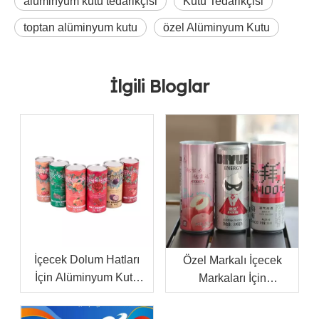
alüminyum kutu tedarikçisi
Kutu Tedarikçisi
toptan alüminyum kutu
özel Alüminyum Kutu
İlgili Bloglar
İçecek Dolum Hatları
Özel Markalı İçecek
İçin Alüminyum Kutu
Markaları İçin
Kapakları Nasıl Seçilir
Alüminyum Kutular Nasıl
Seçilir?