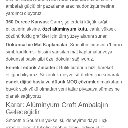
ambalajı güçlü bir pazarlama aracına dönüştürmesine
yardımcı oluyoruz:
360 Derece Kanvas:
Cam şişelerdeki küçük kağıt
etiketlerin aksine,
özel alüminyum kutu,
canlı, yüksek
çözünürlüklü grafikler için tüm yüzey alanını sunar.
Dokunsal ve Mat Kaplamalar:
Smoothie birasının 'birinci
sınıf, kadifemsi' hissini yansıtan mat kaplamalar veya
dokunsal baskı gibi özel dokular sağlıyoruz.
Esnek Tedarik Zincirleri:
Butik biraların hızlı hareket
ettiğini biliyoruz. Sezonluk meyve sürümleri için sunarak
esnek dijital baskı ve düşük MOQ çözümleri
markaların
büyük stok yükü olmadan yeni tatlar piyasaya sürmesine
olanak sağlıyoruz.
Karar: Alüminyum Craft Ambalajın
Geleceğidir
Smoothie Sours'un yükselişi, 'deneyime dayalı' içki
içmeye yönelik tüketici talebini temsil ediyor. Bira