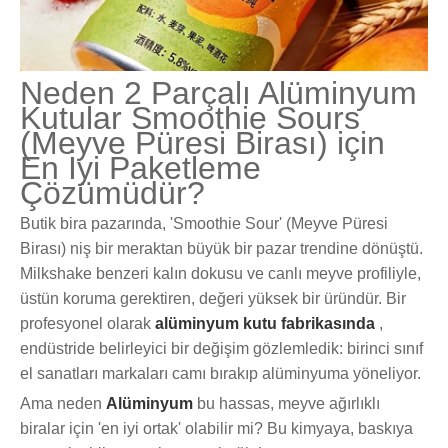
Neden 2 Parçalı Alüminyum
Kutular Smoothie Sours
(Meyve Püresi Birası) için
En İyi Paketleme
Çözümüdür?
Butik bira pazarında, 'Smoothie Sour' (Meyve Püresi
Birası) niş bir meraktan büyük bir pazar trendine dönüştü.
Milkshake benzeri kalın dokusu ve canlı meyve profiliyle,
üstün koruma gerektiren, değeri yüksek bir üründür. Bir
profesyonel olarak
alüminyum kutu fabrikasında
,
endüstride belirleyici bir değişim gözlemledik: birinci sınıf
el sanatları markaları camı bırakıp alüminyuma yöneliyor.
Ama neden
Alüminyum
bu hassas, meyve ağırlıklı
biralar için 'en iyi ortak' olabilir mi? Bu kimyaya, baskıya