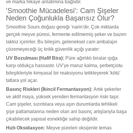
ve marka hikaye anlatımına bağlıdır.
'Smoothie Mücadelesi': Cam Şişeler
Neden Çoğunlukla Başarısız Olur?
Smoothie Sours doğası gereği 'narin'dir. Çok miktarda
gerçek meyve püresi, fermente edilmemiş şeker ve bazen
laktoz içerirler. Bu bileşim, geleneksel cam ambalajın
çözemeyeceği üç kritik güvenlik açığı yaratır:
UV Bozulması (Hafif Bira):
Püre ağırlıklı biralar ışığa
karşı oldukça hassastır. UV'ye maruz kalma, şerbetçiotu
bileşikleriyle kimyasal bir reaksiyonu tetikleyerek 'kötü'
tatlara yol açar.
Basınç Riskleri (İkincil Fermantasyon):
Artık şekerler
ve aktif maya, yüksek yeniden fermantasyon riski taşır.
Cam şişeler, sızıntılara veya aşırı durumlarda tehlikeli
şişe patlamalarına neden olan ani basınç artışlarıyla başa
çıkabilecek yapısal esnekliğe sahip değildir.
Hızlı Oksidasyon:
Meyve püreleri oksijenle temas