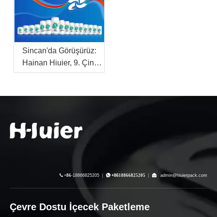
Sincan'da Görüşürüz:
Hainan Hiuier, 9. Çin-
Avrasya Fuarı'nda
Alüminyum Ambalaj ve
İçecek OEM Çözümlerini
Sergileyecek

+86-
18866825205
|

+86
18866825205
|

admin@hiuierpack.com
Çevre Dostu İçecek Paketleme