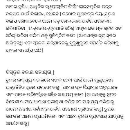
ଆମର ସୁବିଧା ଆଧୁନିକ ସ୍ୱୟଂଚାଳିତ ଫିଲିଂ ଲାଇନଗୁଡିକ ଉଚ୍ଚ
ଦକ୍ଷତା ପାଇଁ ଡିଜାଇନ୍ ହୋଇଛି | କଠୋର ଗୁଣବତ୍ତା ନିୟନ୍ତ୍ରଣ
ବଜାୟ ରଖିବାବେଳେ ଆମେ ବଡ଼ ହୋଲସେଲ ଅର୍ଡର ପରିଚାଳନା
କରିପାରିବା | ଉନ୍ନତ ଯନ୍ତ୍ରପାତି ସଠିକ୍ ଅଙ୍ଗାରକାମ୍ଳ ସ୍ତର ଏବଂ
ସଠିକ୍ ଭରିବା ପରିମାଣକୁ ସୁନିଶ୍ଚିତ କରେ | ଆପଣଙ୍କ ବ୍ରାଣ୍ଡର
ଅଭିବୃଦ୍ଧି ଏବଂ ସ୍କେଲ ଉତ୍ପାଦନକୁ ସୁରୁଖୁରୁରେ ସମର୍ଥନ କରିବାକୁ
ଆମର ସାମର୍ଥ୍ୟ ଅଛି |
ବିସ୍ତୃତ ବଜାର ସହାୟତା |
ତୁମର ଲକ୍ଷ୍ୟ ବଜାରରେ ସଫଳ ହେବା ପାଇଁ ଆମେ ମୂଲ୍ୟବାନ
ଅନ୍ତର୍ନିହିତ ସୂଚନା ପ୍ରଦାନ କରୁ | ଆମର ଦଳ ନିୟାମକ ଅନୁପାଳନ
ଏବଂ ମାନକ ପରିବର୍ତ୍ତନ ସହିତ ସାହାଯ୍ୟ କରେ | ଆପଣଙ୍କୁ ନୂତନ
ବିଦେଶୀ ପାନୀୟ ଧାରଣା ପରୀକ୍ଷା କରିବାରେ ସାହାଯ୍ୟ କରିବାକୁ
ଆମେ ନମନୀୟ ସର୍ବନିମ୍ନ ଅର୍ଡର ପରିମାଣ ପ୍ରଦାନ କରୁ | ତୁମର
ସଫଳତା ଆମର ପ୍ରାଥମିକତା, ଏବଂ ଆମେ ତୁମର ବ୍ୟବସାୟ ଯାତ୍ରାକୁ
ସମର୍ଥନ କରୁ |