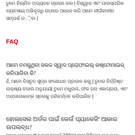
ତୁମେ ନିୟମିତ ଅଦ୍ୟତନ ଗ୍ରହଣ କର | ବିଶ୍ୱାସ ଏବଂ ପାରସ୍ପରିକ
ବ୍ୟବସାୟ ଅଭିବୃଦ୍ଧି ଉପରେ ଆଧାର କରି ଆମେ ଦୀର୍ଘକାଳୀନ
ସମ୍ପର୍କ ଗ .଼ିବା |
FAQ
ଆମେ ଚମକୁଥିବା ଜଳର ସ୍ୱାଦ ପ୍ରୋଫାଇଲ୍ କଷ୍ଟୋମାଇଜ୍
କରିପାରିବା କି?
ହଁ, ଆମେ ବିସ୍ତୃତ ସୂତ୍ର ସଂଶୋଧନ ପ୍ରଦାନ କରୁ | ତୁମର ନିର୍ଦ୍ଦିଷ୍ଟ
ଲକ୍ଷ୍ୟ ବଜାର ଅନୁଯାୟୀ ତୁମେ ମଧୁରତା, ଫଳ ରସ ଏକାଗ୍ରତା, ଏବଂ
ଅଙ୍ଗାରକାମ୍ଳ ସ୍ତରକୁ ପରିବର୍ତ୍ତନ କରିପାରିବ |
ହୋଲସେଲ ଅର୍ଡର ପାଇଁ କେଉଁ ପ୍ୟାକେଜିଂ ଆକାର
ଉପଲବ୍ଧ?