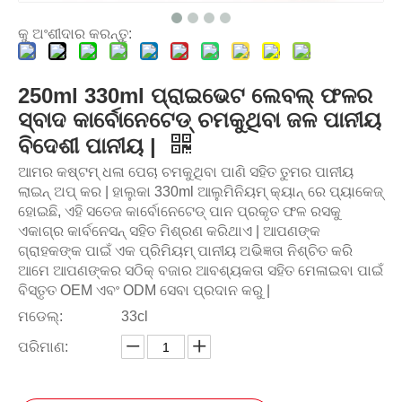
କୁ ଅଂଶୀଦାର କରନ୍ତୁ:
250ml 330ml ପ୍ରାଇଭେଟ ଲେବଲ୍ ଫଳର
ସ୍ବାଦ କାର୍ବୋନେଟେଡ୍ ଚମକୁଥିବା ଜଳ ପାନୀୟ
ବିଦେଶୀ ପାନୀୟ |
ଆମର କଷ୍ଟମ୍ ଧଳା ପେଚା ଚମକୁଥିବା ପାଣି ସହିତ ତୁମର ପାନୀୟ
ଲାଇନ୍ ଅପ୍ କର | ହାଲୁକା 330ml ଆଲୁମିନିୟମ୍ କ୍ୟାନ୍ ରେ ପ୍ୟାକେଜ୍
ହୋଇଛି, ଏହି ସତେଜ କାର୍ବୋନେଟେଡ୍ ପାନ ପ୍ରକୃତ ଫଳ ରସକୁ
ଏକାଗ୍ର କାର୍ବନେସନ୍ ସହିତ ମିଶ୍ରଣ କରିଥାଏ | ଆପଣଙ୍କ
ଗ୍ରାହକଙ୍କ ପାଇଁ ଏକ ପ୍ରିମିୟମ୍ ପାନୀୟ ଅଭିଜ୍ଞତା ନିଶ୍ଚିତ କରି
ଆମେ ଆପଣଙ୍କର ସଠିକ୍ ବଜାର ଆବଶ୍ୟକତା ସହିତ ମେଳାଇବା ପାଇଁ
ବିସ୍ତୃତ OEM ଏବଂ ODM ସେବା ପ୍ରଦାନ କରୁ |
ମଡେଲ୍:
33cl
ପରିମାଣ: