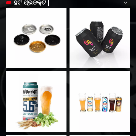
ହଟ ପ୍ରଡକ୍ଟ |