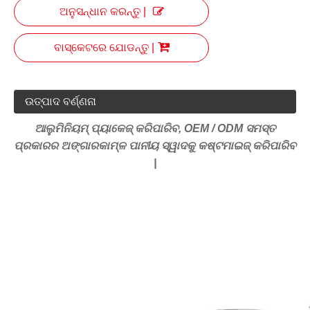
ଅନୁସନ୍ଧାନ କରନ୍ତୁ |
ବାସ୍କେଟରେ ଯୋଡନ୍ତୁ |
ଉତ୍ପାଦ ବର୍ଣ୍ଣନା
ଆଲୁମିନିୟମ୍ ପ୍ୟାକେଜ୍ କରିପାରିବ, OEM / ODM ସମସ୍ତ
ପ୍ରକାରର ଅଙ୍ଗାରକାମ୍ଳ ପାନୀୟ ସ୍ୱାଦକୁ କଷ୍ଟମାଇଜ୍ କରିପାରିବ
|