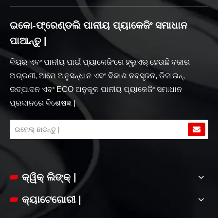
ଇକୋ-ଫ୍ରେଣ୍ଡଲି ପାନୀୟ ପ୍ୟାକେଜିଂ ସମାଧାନ
ପାଆନ୍ତୁ |
ବିୟର ଏବଂ ପାନୀୟ ପାଇଁ ପ୍ୟାକେଜିଂରେ ହ୍ଲୁଏର୍ ହେଉଛି ବଜାର
ଅଗ୍ରଣୀ, ଆମେ ଅନୁସନ୍ଧାନ ଏବଂ ବିକାଶ ନବସୃଜନ, ଡିଜାଇନ୍,
ଉତ୍ପାଦନ ଏବଂ ECO ଅନୁକୂଳ ପାନୀୟ ପ୍ୟାକେଜିଂ ସମାଧାନ
ପ୍ରଦାନରେ ବିଶେଷଜ୍ଞ |
କ୍ୱିକ୍ ଲିଙ୍କ୍ |
କ୍ୟାଟେଗୋରୀ |