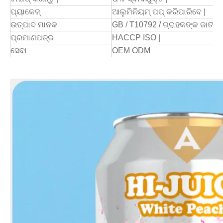
ପ୍ୟାକେଜ୍
ଆଲୁମିନିୟମ୍ ପପ୍ କରିପାରିବେ |
ଉତ୍ପାଦ ମାନକ
GB / T10792 / ଗ୍ରାହକଙ୍କ ଜାତୀ
ପ୍ରମାଣପତ୍ର
HACCP ISO |
ସେବା
OEM ODM