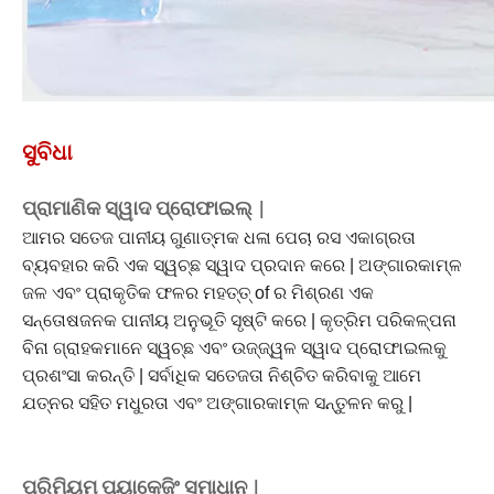
ସୁବିଧା
ପ୍ରାମାଣିକ ସ୍ୱାଦ ପ୍ରୋଫାଇଲ୍ |
ଆମର ସତେଜ ପାନୀୟ ଗୁଣାତ୍ମକ ଧଳା ପେଚା ରସ ଏକାଗ୍ରତା
ବ୍ୟବହାର କରି ଏକ ସ୍ୱଚ୍ଛ ସ୍ୱାଦ ପ୍ରଦାନ କରେ | ଅଙ୍ଗାରକାମ୍ଳ
ଜଳ ଏବଂ ପ୍ରାକୃତିକ ଫଳର ମହତ୍ତ୍ of ର ମିଶ୍ରଣ ଏକ
ସନ୍ତୋଷଜନକ ପାନୀୟ ଅନୁଭୂତି ସୃଷ୍ଟି କରେ | କୃତ୍ରିମ ପରିକଳ୍ପନା
ବିନା ଗ୍ରାହକମାନେ ସ୍ୱଚ୍ଛ ଏବଂ ଉଜ୍ଜ୍ୱଳ ସ୍ୱାଦ ପ୍ରୋଫାଇଲକୁ
ପ୍ରଶଂସା କରନ୍ତି | ସର୍ବାଧିକ ସତେଜତା ନିଶ୍ଚିତ କରିବାକୁ ଆମେ
ଯତ୍ନର ସହିତ ମଧୁରତା ଏବଂ ଅଙ୍ଗାରକାମ୍ଳ ସନ୍ତୁଳନ କରୁ |
ପ୍ରିମିୟମ୍ ପ୍ୟାକେଜିଂ ସମାଧାନ |