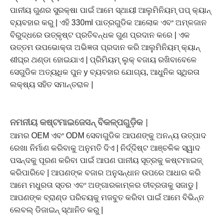
ପାନୀୟ ଗୁଣର ସୁରକ୍ଷା ପାଇଁ ଆମେ ସ୍ଥାୟୀ ଆଲୁମିନିୟମ୍ ପପ୍ କ୍ୟାନ୍
ବ୍ୟବହାର କରୁ | ଏହି 330ml ପାତ୍ରଗୁଡିକ ଆଲୋକ ଏବଂ ଅମ୍ଳଜାନ
ବିରୁଦ୍ଧରେ ଉତ୍କୃଷ୍ଟ ପ୍ରତିବନ୍ଧକ ଗୁଣ ପ୍ରଦାନ କରେ | ଏକ
ଉତ୍ତମ ଉପଭୋକ୍ତା ଅଭିଜ୍ଞତା ପ୍ରଦାନ କରି ଆଲୁମିନିୟମ୍ କ୍ୟାନ୍
ଶୀଘ୍ର ଥଣ୍ଡା ହୋଇଯାଏ | ପ୍ରିମିୟମ୍ ଲୁକ୍ ବଜାୟ ରଖିବାବେଳେ
ସେଗୁଡିକ ଅତ୍ୟଧିକ ପୁନ y ବ୍ୟବହାର ଯୋଗ୍ୟ, ଆଧୁନିକ ସ୍ଥିରତା
ଲକ୍ଷ୍ୟ ସହିତ ସମାନ୍ତରାଳ |
ନମନୀୟ କଷ୍ଟମାଇଜେସନ୍ ବିକଳ୍ପଗୁଡ଼ିକ |
ଆମର OEM ଏବଂ ODM ସେବାଗୁଡିକ ଆପଣଙ୍କୁ ଅନନ୍ୟ ଉତ୍ପାଦ
ରେଖା ନିର୍ମାଣ କରିବାକୁ ଅନୁମତି ଦିଏ | ନିର୍ଦ୍ଦିଷ୍ଟ ଆଞ୍ଚଳିକ ସ୍ୱାଦ
ପସନ୍ଦକୁ ପୂରଣ କରିବା ପାଇଁ ଆପଣ ପାନୀୟ ସୂତ୍ରକୁ କଷ୍ଟମାଇଜ୍
କରିପାରିବେ | ଆପଣଙ୍କ ବଜାର ଅନୁସନ୍ଧାନ ଉପରେ ଆଧାର କରି
ଆମେ ମଧୁରତା ସ୍ତର ଏବଂ ଅଙ୍ଗାରକାମ୍ଳର ତୀବ୍ରତାକୁ ସଜାଡୁ |
ଆପଣଙ୍କ ବ୍ରାଣ୍ଡ ପରିଚୟକୁ ମଜବୁତ କରିବା ପାଇଁ ଆମେ ବିଭିନ୍ନ
ଲେବଲ୍ ଡିଜାଇନ୍ ସ୍ଥାନିତ କରୁ |