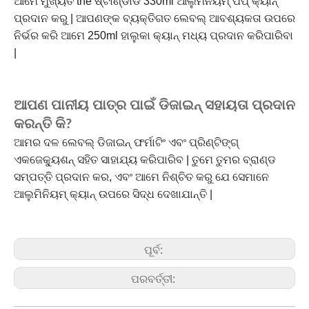
ଆମେ ମୁଖ୍ୟତ the ଷ୍ଟାଣ୍ଡାର୍ଡ 330ml ଆଲୁମିନିୟମ୍ ପପ୍ କ୍ୟାନ୍
ପ୍ରଦାନ କରୁ | ଆପଣଙ୍କ ବ୍ୟକ୍ତିଗତ ଲେବଲ୍ ଆବଶ୍ୟକତା ଉପରେ
ନିର୍ଭର କରି ଆମେ 250ml ହାଲୁକା କ୍ୟାନ୍ ମଧ୍ୟ ପ୍ରଦାନ କରିପାରିବା
|
ଆପଣ ପାନୀୟ ପାତ୍ର ପାଇଁ ଡିଜାଇନ୍ ସହାୟତା ପ୍ରଦାନ
କରନ୍ତି କି?
ଆମର ଦଳ ଲେବଲ୍ ଡିଜାଇନ୍ ଫର୍ମାଟିଂ ଏବଂ ପ୍ରିଣ୍ଟିଙ୍ଗ୍
ଏକଜେକ୍ୟୁଶନ୍ ସହିତ ସାହାଯ୍ୟ କରିପାରିବ | ତୁମେ ତୁମର ବ୍ରାଣ୍ଡ
ସମ୍ପତ୍ତି ପ୍ରଦାନ କର, ଏବଂ ଆମେ ନିଶ୍ଚିତ କରୁ ଯେ ସେମାନେ
ଆଲୁମିନିୟମ୍ କ୍ୟାନ୍ ଉପରେ ସିଦ୍ଧ ଦେଖାଯାନ୍ତି |
ପୂର୍ବ:
ପରବର୍ତ୍ତୀ: