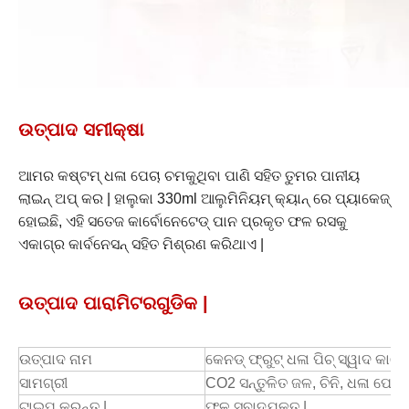
ଉତ୍ପାଦ ସମୀକ୍ଷା
ଆମର କଷ୍ଟମ୍ ଧଳା ପେଚା ଚମକୁଥିବା ପାଣି ସହିତ ତୁମର ପାନୀୟ
ଲାଇନ୍ ଅପ୍ କର | ହାଲୁକା 330ml ଆଲୁମିନିୟମ୍ କ୍ୟାନ୍ ରେ ପ୍ୟାକେଜ୍
ହୋଇଛି, ଏହି ସତେଜ କାର୍ବୋନେଟେଡ୍ ପାନ ପ୍ରକୃତ ଫଳ ରସକୁ
ଏକାଗ୍ର କାର୍ବନେସନ୍ ସହିତ ମିଶ୍ରଣ କରିଥାଏ |
ଉତ୍ପାଦ ପାରାମିଟରଗୁଡିକ |
ଉତ୍ପାଦ ନାମ
କେନଡ୍ ଫ୍ରୁଟ୍ ଧଳା ପିଚ୍ ସ୍ୱାଦ କାର
ସାମଗ୍ରୀ
CO2 ସନ୍ତୁଳିତ ଜଳ, ଚିନି, ଧଳା ପେଚା 
ଟାଇପ୍ କରନ୍ତୁ |
ଫଳ ସ୍ବାଦଯୁକ୍ତ |