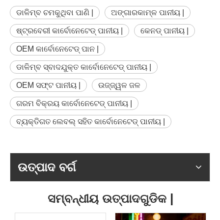
ଡାଳିମ୍ବ ଚମକୁଥିବା ପାଣି |
ଅଙ୍ଗାରକାମ୍ଳ ପାନୀୟ |
ଷ୍ଟ୍ରବେରୀ କାର୍ବୋନେଟେଡ୍ ପାନୀୟ |
କେନଡ୍ ପାନୀୟ |
OEM କାର୍ବୋନେଟେଡ୍ ପାନ |
ଡାଳିମ୍ବ ସ୍ବାଦଯୁକ୍ତ କାର୍ବୋନେଟେଡ୍ ପାନୀୟ |
OEM ସଫ୍ଟ ପାନୀୟ |
ଉଜ୍ଜ୍ୱଳ ଜଳ
ଗରମ ବିକ୍ରୟ କାର୍ବୋନେଟେଡ୍ ପାନୀୟ |
ବ୍ୟକ୍ତିଗତ ଲେବଲ୍ ସହିତ କାର୍ବୋନେଟେଡ୍ ପାନୀୟ |
ଉତ୍ପାଦ ବର୍ଗ
ସମ୍ବନ୍ଧୀୟ ଉତ୍ପାଦଗୁଡିକ |