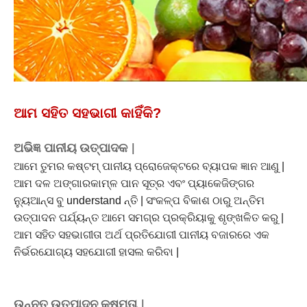
ଆମ ସହିତ ସହଭାଗୀ କାହିଁକି?
ଅଭିଜ୍ଞ ପାନୀୟ ଉତ୍ପାଦକ |
ଆମେ ତୁମର କଷ୍ଟମ୍ ପାନୀୟ ପ୍ରୋଜେକ୍ଟରେ ବ୍ୟାପକ ଜ୍ଞାନ ଆଣୁ |
ଆମ ଦଳ ଅଙ୍ଗାରକାମ୍ଳ ପାନ ସୂତ୍ର ଏବଂ ପ୍ୟାକେଜିଙ୍ଗର
ନ୍ୟୁଆନ୍ସ ବୁ understand ନ୍ତି | ସଂକଳ୍ପ ବିକାଶ ଠାରୁ ଅନ୍ତିମ
ଉତ୍ପାଦନ ପର୍ଯ୍ୟନ୍ତ ଆମେ ସମଗ୍ର ପ୍ରକ୍ରିୟାକୁ ଶୃଙ୍ଖଳିତ କରୁ |
ଆମ ସହିତ ସହଭାଗୀତା ଅର୍ଥ ପ୍ରତିଯୋଗୀ ପାନୀୟ ବଜାରରେ ଏକ
ନିର୍ଭରଯୋଗ୍ୟ ସହଯୋଗୀ ହାସଲ କରିବା |
ଉନ୍ନତ ଉତ୍ପାଦନ କ୍ଷମତା |