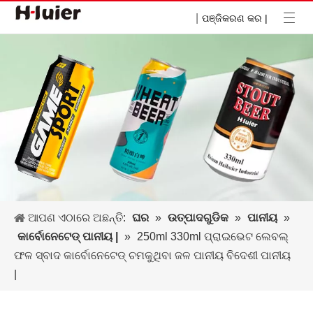
|
ପଞ୍ଜିକରଣ କର |
ଆପଣ ଏଠାରେ ଅଛନ୍ତି:
ଘର
»
ଉତ୍ପାଦଗୁଡିକ
»
ପାନୀୟ
»
କାର୍ବୋନେଟେଡ୍ ପାନୀୟ |
»
250ml 330ml ପ୍ରାଇଭେଟ ଲେବଲ୍
ଫଳ ସ୍ବାଦ କାର୍ବୋନେଟେଡ୍ ଚମକୁଥିବା ଜଳ ପାନୀୟ ବିଦେଶୀ ପାନୀୟ
|