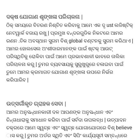
ଦକ୍ଷ ଯୋଗାଣ ଶୃଙ୍ଖଳା ପରିଚାଳନା |
ଠିକ୍ ସମୟରେ ବିତରଣ ନିଶ୍ଚିତ କରିବାକୁ ଆମେ ଏକ ଦୃ ust ଲଜିଷ୍ଟିକ୍
ନେଟୱାର୍କ ବଜାୟ ରଖୁ | ପ୍ରମୁଖ ବନ୍ଦରଗୁଡିକ ନିକଟରେ ଆମର
ରଣନ .ତିକ ଅବସ୍ଥାନ ସୁଗମ ବିଶ୍ global ବଣ୍ଟନକୁ ସୁଗମ କରିଥାଏ |
ଆମର ହୋଲସେଲ ଅଂଶୀଦାରମାନଙ୍କ ପାଇଁ ଷ୍ଟକ୍ ଆଉଟ୍
ପରିସ୍ଥିତିକୁ ରୋକିବା ପାଇଁ ଆମେ ପ୍ରଭାବଶାଳୀ ଭାବରେ ତାଲିକା
ପରିଚାଳନା କରୁ | ତୁମର ବ୍ୟବସାୟକୁ ସୁରୁଖୁରୁରେ ଚଳାଇବା ପାଇଁ
ତୁମେ ଆମର କ୍ରମାଗତ ଯୋଗାଣ ଶୃଙ୍ଖଳା ଉପରେ ନିର୍ଭର
କରିପାରିବ |
ଉତ୍ସର୍ଗୀକୃତ ଗ୍ରାହକ ସେବା |
ଆମର ଅନୁସନ୍ଧାନକାରୀ ଦଳ ଆପଣଙ୍କ ଅନୁସନ୍ଧାନ ଏବଂ
ଚିନ୍ତାଧାରାକୁ ସମାଧାନ କରିବା ପାଇଁ ସର୍ବଦା ଉପଲବ୍ଧ | ଉତ୍ପାଦନ
ଚକ୍ରରେ ଆମେ ସ୍ୱଚ୍ଛ ଏବଂ ସ୍ୱଚ୍ଛ ଯୋଗାଯୋଗରେ ବିଶ୍ believe
ାସ କରୁ | ତୁମର ଅର୍ଡର ସ୍ଥିତି ଏବଂ ସିପିଂ କାର୍ଯ୍ୟସୂଚୀ ସମ୍ବନ୍ଧରେ