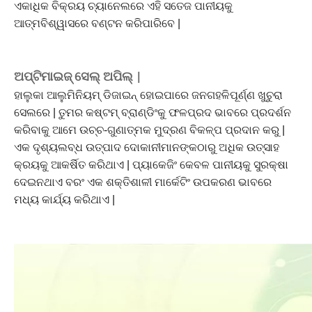
ଏକାଧିକ ବିକ୍ରୟ ଚ୍ୟାନେଲରେ ଏହି ସତେଜ ପାନୀୟକୁ
ଆତ୍ମବିଶ୍ୱାସରେ ବଣ୍ଟନ କରିପାରିବେ |
ଅପ୍ଟିମାଇଜ୍ ସେଲ୍ ଅପିଲ୍ |
ହାଲୁକା ଆଲୁମିନିୟମ୍ ଡିଜାଇନ୍ ହୋଇପାରେ ଜନଗହଳିପୂର୍ଣ୍ଣ ଖୁଚୁରା
ସେଲରେ | ତୁମର କଷ୍ଟମ୍ ବ୍ରାଣ୍ଡିଂକୁ ଫଳପ୍ରଦ ଭାବରେ ପ୍ରଦର୍ଶନ
କରିବାକୁ ଆମେ ଉଚ୍ଚ-ଗୁଣାତ୍ମକ ମୁଦ୍ରଣ ବିକଳ୍ପ ପ୍ରଦାନ କରୁ |
ଏକ ଦୃଶ୍ୟଲବ୍ଧ ଉତ୍ପାଦ ଦୋକାନୀମାନଙ୍କଠାରୁ ଅଧିକ ଉତ୍ସାହ
କ୍ରୟକୁ ଆକର୍ଷିତ କରିଥାଏ | ପ୍ୟାକେଜିଂ କେବଳ ପାନୀୟକୁ ସୁରକ୍ଷା
ଦେଇନଥାଏ ବରଂ ଏକ ଶକ୍ତିଶାଳୀ ମାର୍କେଟିଂ ଉପକରଣ ଭାବରେ
ମଧ୍ୟ କାର୍ଯ୍ୟ କରିଥାଏ |