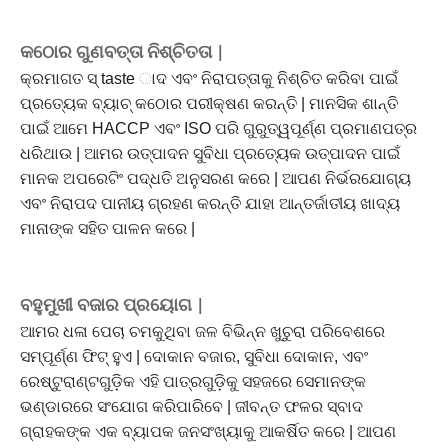
କଠୋର ଗୁଣବତ୍ତା ନିଶ୍ଚିତତା |
କ୍ରମାଗତ ସ୍ taste ାଦ ଏବଂ ନିରାପତ୍ତାକୁ ନିଶ୍ଚିତ କରିବା ପାଇଁ
ପ୍ରତ୍ୟେକ ବ୍ୟାଚ୍ କଠୋର ପରୀକ୍ଷଣ କରନ୍ତି | ମାନସିକ ଶାନ୍ତି
ପାଇଁ ଆମେ HACCP ଏବଂ ISO ପରି ଗୁରୁତ୍ୱପୂର୍ଣ୍ଣ ପ୍ରମାଣପତ୍ର
ଧରିଥାଉ | ଆମର ଉତ୍ପାଦନ ସୁବିଧା ପ୍ରତ୍ୟେକ ଉତ୍ପାଦନ ପାଇଁ
ମାନକ ଅପରେଟିଂ ପଦ୍ଧତି ଅନୁସରଣ କରେ | ଆପଣ ନିର୍ଭରଯୋଗ୍ୟ
ଏବଂ ନିରାପଦ ପାନୀୟ ଗ୍ରହଣ କରନ୍ତି ଯାହା ଆନ୍ତର୍ଜାତୀୟ ଖାଦ୍ୟ
ମାନାଙ୍କ ସହିତ ପାଳନ କରେ |
ବହୁମୁଖୀ ବଜାର ପ୍ରୟୋଗ |
ଆମର ଧଳା ପେଚା ଚମକୁଥିବା ଜଳ ବିଭିନ୍ନ ଖୁଚୁରା ପରିବେଶରେ
ସମ୍ପୂର୍ଣ୍ଣ ଫିଟ୍ ହୁଏ | ଦୋକାନ ବଜାର, ସୁବିଧା ଦୋକାନ, ଏବଂ
ରେଷ୍ଟୁରାଣ୍ଟଗୁଡ଼ିକ ଏହି ପାତ୍ରଗୁଡ଼ିକୁ ସହଜରେ ସେମାନଙ୍କ
ଭଣ୍ଡାରରେ ସଂଯୋଗ କରିପାରିବେ | ଜୀବନ୍ତ ଫଳର ସ୍ବାଦ
ଗ୍ରାହକଙ୍କ ଏକ ବ୍ୟାପକ ଜନସଂଖ୍ୟାକୁ ଆକର୍ଷିତ କରେ | ଆପଣ