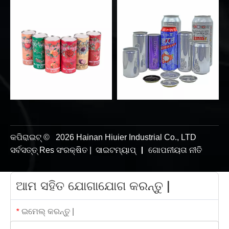
କପିରାଇଟ୍ ©
2026
Hainan Hiuier Industrial Co., LTD
ସର୍ବସତ୍ତ୍ Res ସଂରକ୍ଷିତ |
ସାଇଟମ୍ୟାପ୍
｜
ଗୋପନୀୟତା ନୀତି
ଆମ ସହିତ ଯୋଗାଯୋଗ କରନ୍ତୁ |
ଇମେଲ୍ କରନ୍ତୁ |
*