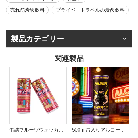
売れ筋炭酸飲料
プライベートラベルの炭酸飲料
製品カテゴリー
関連製品
トドリンク
缶詰フルーツウォッカフレーバーハードセルツァーカクテルドリンク
500ml缶入りアルコールエナジードリンクの卸売 |タウリン&フルーツ風味のハードエネルギー