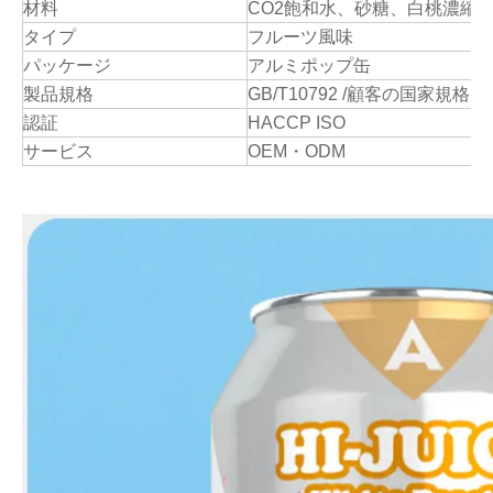
材料
CO2飽和水、砂糖、白桃濃縮
タイプ
フルーツ風味
パッケージ
アルミポップ缶
製品規格
GB/T10792 /顧客の国家
認証
HACCP ISO
サービス
OEM・ODM