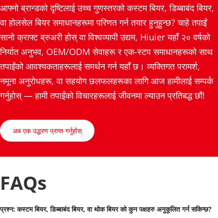
आफ्नो ब्रान्डको दृष्टिलाई उच्च गुणस्तरको कस्टम बियर, डिब्बाबंद बियर, 
वा होलसेल बियर समाधानहरूमा परिणत गर्न तयार हुनुहुन्छ? चाहे तपाईं 
सानो क्राफ्ट ब्रुअरी होस् वा विश्वव्यापी उद्यम, Hiuier यहाँ २० वर्षको 
निर्यात अनुभव, OEM/ODM सेवाहरू र एक-स्टप समाधानहरूको साथ 
तपाईंको आवश्यकताहरूलाई समर्थन गर्न यहाँ छ। व्यक्तिगत परामर्श, 
नमूना अनुरोधहरू, वा सहयोग छलफलहरूका लागि आज हामीलाई सम्पर्क 
गर्नुहोस् — हामी तपाईंको विचारहरूलाई जीवनमा ल्याउन प्रतिबद्ध छौं!
अब एक उद्धरण प्राप्त गर्नुहोस्
FAQs
प्रश्न: कस्टम बियर, डिब्बाबंद बियर, वा थोक बियर को कुन पक्षहरु अनुकूलित गर्न सकिन्छ?