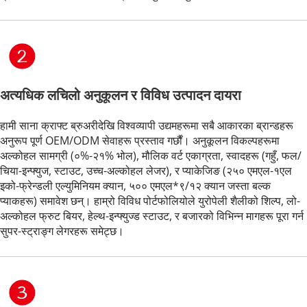
अत्यधिक लचिलो अनुकूलन र विविध उत्पादन दायरा
हामी साना क्राफ्ट ब्रुअरीदेखि विश्वव्यापी उद्यमहरूमा सबै आकारका ब्रान्डहरू 
अनुरूप पूर्ण OEM/ODM सेवाहरू प्रस्ताव गर्छौं। अनुकूलन विकल्पहरूमा 
अल्कोहल सामग्री (०%-२१% भोल), मौलिक वर्ट एकाग्रता, स्वादहरू (गहुँ, फल/
चिया-इन्फ्युज, स्टाउट, उच्च-अल्कोहल लेजर), र प्याकेजिङ (२५० एमएल-१एल 
इको-फ्रेन्डली एल्युमिनियम क्यान, ५०० एमएल*९/१२ क्यान जस्ता बल्क 
प्याकहरू) समावेश छन्। हाम्रो विविध पोर्टफोलियोले युरोपेली शैलीको शिल्प, लो-
अल्कोहल फ्रुट बियर, हेल्थ-इन्फ्युज्ड स्टाउट, र बजारको विभिन्न मागहरू पूरा गर्न 
सुपर-स्ट्राङ्ग लेगरहरू समेट्छ।