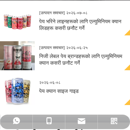
[उत्पादन समाचार]
२०२६-०७-०८
पेय भरिने लाइनहरूको लागि एल्युमिनियम क्यान
लिडहरू कसरी छनौट गर्ने
[उत्पादन समाचार]
२०२६-०६-२५
निजी लेबल पेय ब्रान्डहरूको लागि एल्युमिनियम
क्यान कसरी छनौट गर्ने
२०२६-०६-०८
पेय क्यान साइज गाइड
+८६-८६ 13256715179 ९
+८६-८६ 13256715179 ९
admin@hiuierpack.com
व्हाट्सएप