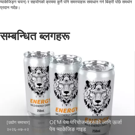
प्याकेजिङ्ग चयन) र सहयोगको क्रममा कुनै पनि समस्याहरू समाधान गर्न बिक्री पछि समर्थन 
प्रदान गर्दछ।
सम्बन्धित ब्लगहरू
OEM पेय परियोजनाहरूको लागि ऊर्जा
[उद्योग समाचार]
पेय प्याकेजिङ गाइड
२०२६-०७-०२