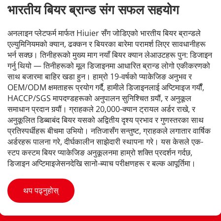
भारतीय बियर ब्रान्ड संग सफल सहयोग
अनलाइन प्लेटफर्म मार्फत Hiuier सँग जोडिएको भारतीय बियर ब्रान्डले 
एल्युमिनियमको क्यान, ढक्कन र बियरका बारेमा परामर्श लिएर सावधानीहरू 
भर्न सक्छ। तिनीहरूको मुख्य माग नयाँ बियर क्यान लेआउटहरू पुन: डिजाइन 
गर्नु थियो — तिनीहरूको मूल डिजाइनमा आधारित ब्रान्ड लोगो एकीकरणको 
साथ बजारमा बाहिर खडा हुन। हाम्रो 19-वर्षको प्याकेजिङ अनुभव र 
OEM/ODM क्षमताहरू प्रयोग गर्दै, हामीले डिजाइनलाई अप्टिमाइज गर्यौं, 
HACCP/SGS मापदण्डहरूको अनुपालन सुनिश्चित गर्‍यौं, र अनुकूल 
समाधान प्रदान गर्‍यौं। ग्राहकले 20,000-क्यान ट्रायल अर्डर राखे, र 
अनुकूलित डिब्बाबंद बियर यसको अद्वितीय दृश्य प्रभाव र गुणस्तरका साथ 
प्रतिस्पर्धीहरू बीचमा उभियो। नतिजासँग सन्तुष्ट, ग्राहकले लगातार वार्षिक 
अर्डरहरू पालना गरे, दीर्घकालीन साझेदारी स्थापना गरे। यस केसले एक-
स्टप कस्टम बियर प्याकेजिङ अनुकूलनमा हाम्रो शक्ति प्रदर्शन गर्दछ, 
डिजाइन अप्टिमाइजेसनदेखि सानो-ब्याच परीक्षणहरू र बल्क आपूर्तिमा।
थप पढ्नुहोस्