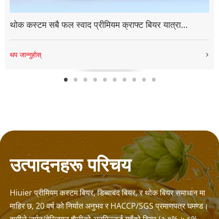
थोक कस्टम सबै फल स्वाद प्रीमियम क्राफ्ट बियर यात्रा
अल्कोहल पेय गुलाब फल स्वाद बियर 3% भोल रक्सी संग
थप जान्नुहोस्
उत्पादनहरू परिचय
Hiuier प्रीमियम कस्टम बियर, डिब्बाबंद बियर, र थोक बियर समाधान मा 
माहिर छ, 20 वर्ष को निर्यात अनुभव र HACCP/SGS प्रमाणपत्र घमण्ड। 
हामीले जर्मन/बेल्जियन शैलीको अनफिल्टर्ड गहुँको बियर (३.१%-५.६% 