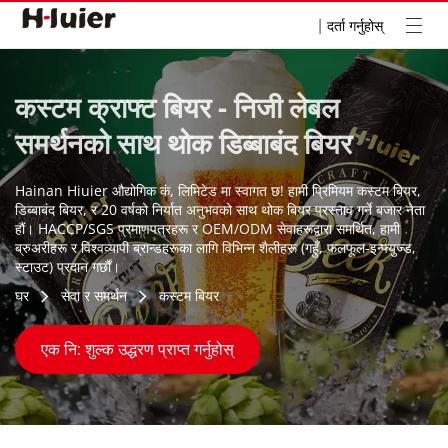
|
दर्ता गर्नुहोस्
कस्टम क्राफ्ट बियर - निजी लेबल 
समर्थनको साथ थोक डिब्बाबंद बियर
Hainan Hiuier औद्योगिक कं, लिमिटेड मा स्वागत छ! हामी प्रिमियम कस्टम बियर, 
डिब्बाबंद बियर, र 20 वर्षको निर्यात अनुभवको साथ थोक बियर प्रस्ताव गर्ने बजार नेता 
हौं। HACCP/SGS प्रमाणपत्रहरू र OEM/ODM सेवाहरूद्वारा समर्थित, हामी 
ब्रुअरीहरू र विश्वव्यापी ब्रान्डहरूका लागि विभिन्न शैलीहरू (गहुँ, फलफूल-इन्फ्युज्ड, 
स्टाउट) प्रदान गर्छौं।
घर
सेवा र समर्थन
कस्टम बियर
एक नि: शुल्क उद्धरण प्राप्त गर्नुहोस्