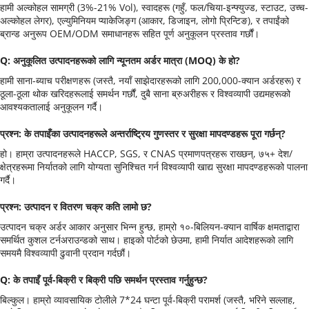
हामी अल्कोहल सामग्री (3%-21% Vol), स्वादहरू (गहुँ, फल/चिया-इन्फ्युज्ड, स्टाउट, उच्च-
अल्कोहल लेगर), एल्युमिनियम प्याकेजिङ्ग (आकार, डिजाइन, लोगो प्रिन्टिङ), र तपाईंको 
ब्रान्ड अनुरूप OEM/ODM समाधानहरू सहित पूर्ण अनुकूलन प्रस्ताव गर्छौं।
Q: अनुकूलित उत्पादनहरूको लागि न्यूनतम अर्डर मात्रा (MOQ) के हो?
हामी साना-ब्याच परीक्षणहरू (जस्तै, नयाँ साझेदारहरूको लागि 200,000-क्यान अर्डरहरू) र 
ठूला-ठूला थोक खरिदहरूलाई समर्थन गर्छौं, दुबै साना ब्रुअरीहरू र विश्वव्यापी उद्यमहरूको 
आवश्यकतालाई अनुकूलन गर्दै।
प्रश्न: के तपाइँका उत्पादनहरूले अन्तर्राष्ट्रिय गुणस्तर र सुरक्षा मापदण्डहरू पूरा गर्छन्?
हो। हाम्रा उत्पादनहरूले HACCP, SGS, र CNAS प्रमाणपत्रहरू राख्छन्, ७५+ देश/
क्षेत्रहरूमा निर्यातको लागि योग्यता सुनिश्चित गर्न विश्वव्यापी खाद्य सुरक्षा मापदण्डहरूको पालना 
गर्दै।
प्रश्न: उत्पादन र वितरण चक्र कति लामो छ?
उत्पादन चक्र अर्डर आकार अनुसार भिन्न हुन्छ, हाम्रो १०-बिलियन-क्यान वार्षिक क्षमताद्वारा 
समर्थित कुशल टर्नअराउन्डको साथ। हाइको पोर्टको छेउमा, हामी निर्यात आदेशहरूको लागि 
समयमै विश्वव्यापी ढुवानी प्रदान गर्दछौं।
Q: के तपाइँ पूर्व-बिक्री र बिक्री पछि समर्थन प्रस्ताव गर्नुहुन्छ?
बिल्कुल। हाम्रो व्यावसायिक टोलीले 7*24 घन्टा पूर्व-बिक्री परामर्श (जस्तै, भरिने सल्लाह, 