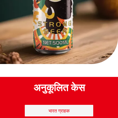
अनुकूलित केस
भारत ग्राहक