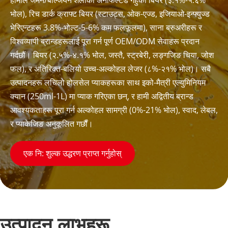
भोल), रिच डार्क क्राफ्ट बियर (स्टाउट्स, ओक-एज्ड, इजियाओ-इन्फ्युज्ड 
भेरिएन्टहरू 3.8%-भोल्ट-5-6% कम फलफूलमा), साना ब्रुअरीहरू र 
विश्वव्यापी ब्रान्डहरूलाई पूरा गर्न पूर्ण OEM/ODM सेवाहरू प्रदान 
गर्दछौं। बियर (२.५%-४.१% भोल, जस्तै, स्ट्रबेरी, लङ्गजिङ चिया, जोश 
फल), र अतिरिक्त-बलियो उच्च-अल्कोहल लेजर (८%-२१% भोल)। सबै 
उत्पादनहरू लचिलो होलसेल प्याकहरूका साथ इको-मैत्री एल्युमिनियम 
क्यान (250ml-1L) मा प्याक गरिएका छन्, र हामी अद्वितीय ब्रान्ड 
आवश्यकताहरू पूरा गर्न अल्कोहल सामग्री (0%-21% भोल), स्वाद, लेबल, 
र प्याकेजिङ अनुकूलित गर्छौं।
एक नि: शुल्क उद्धरण प्राप्त गर्नुहोस्
उत्पादन लाभहरू