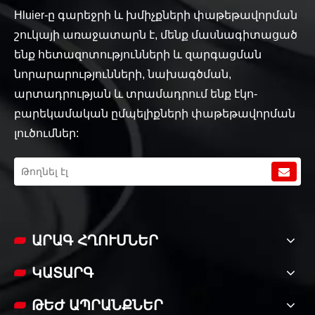
Hluier-ը գարեջրի և խմիչքների փաթեթավորման
շուկայի առաջատարն է, մենք մասնագիտացած
ենք հետազոտությունների և զարգացման
նորարարությունների, նախագծման,
արտադրության և տրամադրում ենք էկո-
բարեկամական ըմպելիքների փաթեթավորման
լուծումներ:
ԱՐԱԳ ՀՂՈՒՄՆԵՐ
ԿԱՏԱՐԳ
ԹԵԺ ԱՊՐԱՆՔՆԵՐ