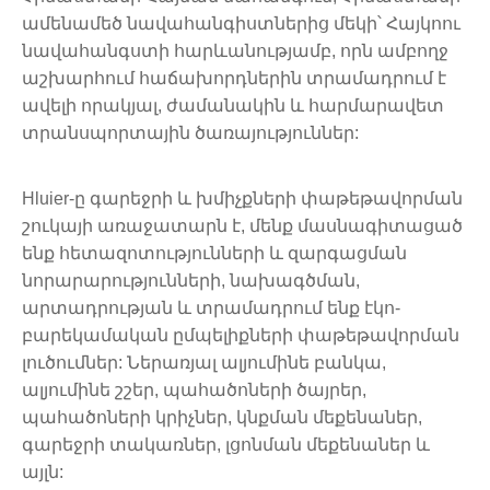
ամենամեծ նավահանգիստներից մեկի՝ Հայկոու
նավահանգստի հարևանությամբ, որն ամբողջ
աշխարհում հաճախորդներին տրամադրում է
ավելի որակյալ, ժամանակին և հարմարավետ
տրանսպորտային ծառայություններ:
Hluier-ը գարեջրի և խմիչքների փաթեթավորման
շուկայի առաջատարն է, մենք մասնագիտացած
ենք հետազոտությունների և զարգացման
նորարարությունների, նախագծման,
արտադրության և տրամադրում ենք էկո-
բարեկամական ըմպելիքների փաթեթավորման
լուծումներ: Ներառյալ ալյումինե բանկա,
ալյումինե շշեր, պահածոների ծայրեր,
պահածոների կրիչներ, կնքման մեքենաներ,
գարեջրի տակառներ, լցոնման մեքենաներ և
այլն: