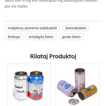
labori kun vi kaj krei okulfrapan kaj plibonigitan ĉeeston
por via marko.
malplena aluminia ladskatolo
bieroskatolo
trinkujo
enlatigita biero
gusto biero
Rilataj Produktoj