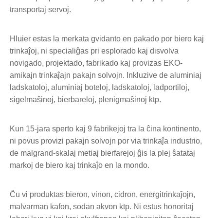
transportaj servoj.
Hluier estas la merkata gvidanto en pakado por biero kaj
trinkaĵoj, ni specialiĝas pri esplorado kaj disvolva
novigado, projektado, fabrikado kaj provizas EKO-
amikajn trinkaĵajn pakajn solvojn. Inkluzive de aluminiaj
ladskatoloj, aluminiaj boteloj, ladskatoloj, ladportiloj,
sigelmaŝinoj, bierbareloj, plenigmaŝinoj ktp.
Kun 15-jara sperto kaj 9 fabrikejoj tra la ĉina kontinento,
ni povus provizi pakajn solvojn por via trinkaĵa industrio,
de malgrand-skalaj metiaj bierfarejoj ĝis la plej ŝatataj
markoj de biero kaj trinkaĵo en la mondo.
Ĉu vi produktas bieron, vinon, cidron, energitrinkaĵojn,
malvarman kafon, sodan akvon ktp. Ni estus honoritaj