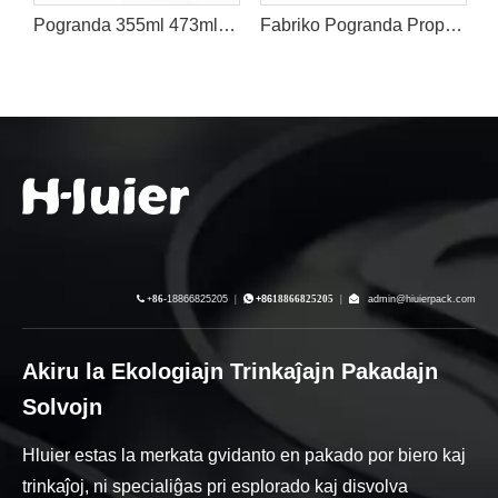
adskatolo Por Energia Speciala Trinkaĵo
Pogranda 355ml 473ml 500ml Normaj Malplenaj Aluminiaj Ladskatoloj kun 202# Lid Fabriko
Fabriko Pogranda Propra 185ml 200ml 250ml Svelta Malplena Blanka Presita Aluminia Pakado Soda Kolao Energia Trinkaĵo Kafo Ladskatolo Provizanto

+86-
18866825205
|

+86
18866825205
|

admin@hiuierpack.com
Akiru la Ekologiajn Trinkaĵajn Pakadajn
Solvojn
Hluier estas la merkata gvidanto en pakado por biero kaj
trinkaĵoj, ni specialiĝas pri esplorado kaj disvolva