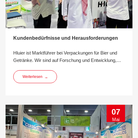
Kundenbedürfnisse und Herausforderungen
Hluier ist Marktführer bei Verpackungen für Bier und
Getränke. Wir sind auf Forschung und Entwicklung,
Innovation, Design, Herstellung und Bereitstellung
umweltfreundlicher Getränkeverpackungslösungen
Weiterlesen
→
spezialisiert.
07
Mai