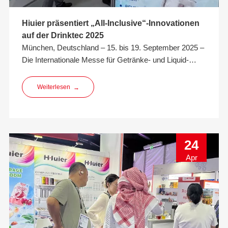
Hiuier präsentiert „All-Inclusive“-Innovationen
auf der Drinktec 2025
München, Deutschland – 15. bis 19. September 2025 –
Die Internationale Messe für Getränke- und Liquid-
Food-Technologie (drinktec 2025) hat erneut ihre Rolle
als weltweit führende Veranstaltung für die Getränke-
Weiterlesen
→
und Liquid-Food-Industrie bestätigt. Experten, Hersteller
und Entscheidungsträger aus ganz Europa und der
ganzen Welt
24
Apr