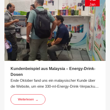
Jan
Kundenbeispiel aus Malaysia – Energy-Drink-
Dosen
Ende Oktober fand uns ein malaysischer Kunde über
die Website, um eine 330-ml-Energy-Drink-Verpackung
aus Aluminium zu konsultieren. Nach fast einem Monat
Kommunikation entschied sich der Kunde nach einem
Weiterlesen
→
Vergleich mit vielen anderen Kunden für eine
Zusammenarbeit mit uns im Hinblick auf Export- und