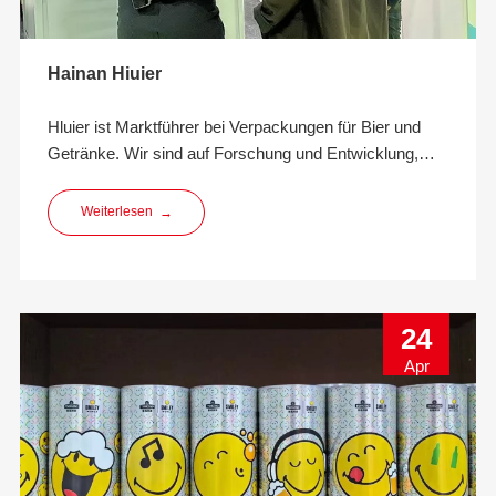
Hainan Hiuier
Hluier ist Marktführer bei Verpackungen für Bier und
Getränke. Wir sind auf Forschung und Entwicklung,
Innovation, Design, Herstellung und Bereitstellung
umweltfreundlicher Getränkeverpackungslösungen
Weiterlesen
→
spezialisiert.
24
Apr