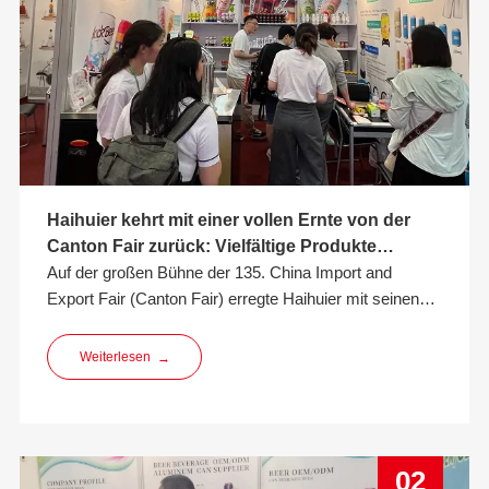
Haihuier kehrt mit einer vollen Ernte von der
Canton Fair zurück: Vielfältige Produkte
erregen Aufmerksamkeit und Win-Win-
Auf der großen Bühne der 135. China Import and
Kooperation läutet eine neue Reise ein
Export Fair (Canton Fair) erregte Haihuier mit seinen
innovativen Produkten und hervorragenden
Dienstleistungen erfolgreich weltweite Aufmerksamkeit
Weiterlesen
→
und wurde zu einer bemerkenswerten Präsenz auf der
Messe. Durch eine diversifizierte Produktmatrix,
darunter Aluminiumdosen, Craft-Biere und Obst
02