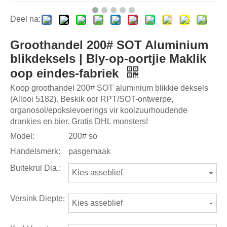
Deel na:
Groothandel 200# SOT Aluminium
blikdeksels | Bly-op-oortjie Maklik
oop eindes-fabriek
Koop groothandel 200# SOT aluminium blikkie deksels
(Allooi 5182). Beskik oor RPT/SOT-ontwerpe,
organosol/epoksievoerings vir koolzuurhoudende
drankies en bier. Gratis DHL monsters!
Model:
200# so
Handelsmerk:
pasgemaak
Buitekrul Dia.:
Kies asseblief
Versink Diepte:
Kies asseblief