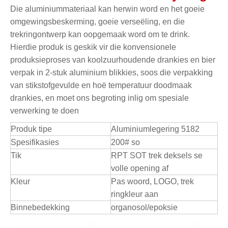
Die aluminiummateriaal kan herwin word en het goeie
omgewingsbeskerming, goeie verseëling, en die
trekringontwerp kan oopgemaak word om te drink.
Hierdie produk is geskik vir die konvensionele
produksieproses van koolzuurhoudende drankies en bier
verpak in 2-stuk aluminium blikkies, soos die verpakking
van stikstofgevulde en hoë temperatuur doodmaak
drankies, en moet ons begroting inlig om spesiale
verwerking te doen
Produk tipe
Aluminiumlegering 5182
Spesifikasies
200# so
Tik
RPT SOT trek deksels se
volle opening af
Kleur
Pas woord, LOGO, trek
ringkleur aan
Binnebedekking
organosol/epoksie