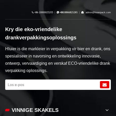

+86-
18866825205
|

+86
18866825205
|

admin@hiuierpack.com
Kry die eko-vriendelike
drankverpakkingsoplossings
Hluier is die markleier in verpakking vir bier en drank, ons
spesialiseer in navorsing en ontwikkeling innovasie,
ontwerp, vervaardiging en verskaf ECO-vriendelike drank
verpakking oplossings.
VINNIGE SKAKELS