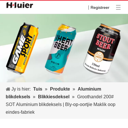
|
Registreer
Jy is hier:
Tuis
»
Produkte
»
Aluminium
blikdeksels
»
Blikkiesdeksel
»
Groothandel 200#
SOT Aluminium blikdeksels | Bly-op-oortjie Maklik oop
eindes-fabriek